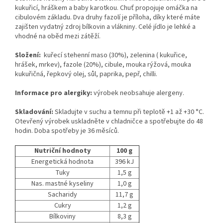
kukuřicí, hráškem a baby karotkou. Chuť propojuje omáčka na
cibulovém základu. Dva druhy fazolí je příloha, díky které máte
zajišten vydatný zdroj bílkovin a vlákniny. Celé jídlo je lehké a
vhodné na oběd mezi zátěží.
Složení:
kuřecí stehenní maso (30%), zelenina ( kukuřice,
hrášek, mrkev), fazole (20%), cibule, mouka rýžová, mouka
kukuřičná, řepkový olej, sůl, paprika, pepř, chilli.
Informace pro alergiky:
výrobek neobsahuje alergeny.
Skladování:
Skladujte v suchu a temnu při teplotě +1 až +30 °C.
Otevřený výrobek uskladněte v chladničce a spotřebujte do 48
hodin. Doba spotřeby je 36 měsíců.
Nutriční hodnoty
100 g
Energetická hodnota
396 kJ
Tuky
1,5 g
Nas. mastné kyseliny
1,0 g
Sacharidy
11,7 g
Cukry
1,2 g
Bílkoviny
8,3 g