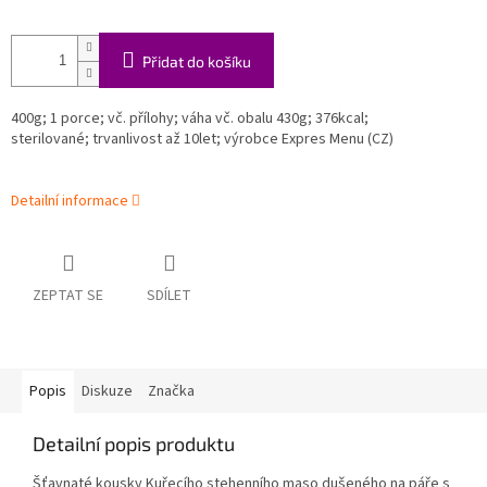
Přidat do košíku
400g; 1 porce; vč. přílohy; váha vč. obalu 430g;
376
kcal;
sterilované; trvanlivost až 10let; výrobce Expres Menu (CZ)
Detailní informace
ZEPTAT SE
SDÍLET
Popis
Diskuze
Značka
Detailní popis produktu
Šťavnaté kousky Kuřecího stehenního maso dušeného na páře s