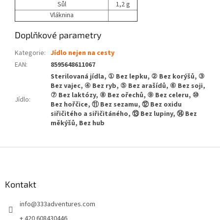
Sůl
1,2 g
Vláknina
Doplňkové parametry
Kategorie
:
Jídlo nejen na cesty
EAN
:
8595648611067
Sterilovaná jídla, ① Bez lepku, ② Bez korýšů, ③
Bez vajec, ④ Bez ryb, ⑤ Bez arašídů, ⑥ Bez soji,
⑦ Bez laktózy, ⑧ Bez ořechů, ⑨ Bez celeru, ⑩
Jídlo
:
Bez hořčice, ⑪ Bez sezamu, ⑫ Bez oxidu
siřičitého a siřičitáného, ⑬ Bez lupiny, ⑭ Bez
měkýšů, Bez hub
Z
á
p
a
Kontakt
t
info
@
333adventures.com
í
+ 420 608430446