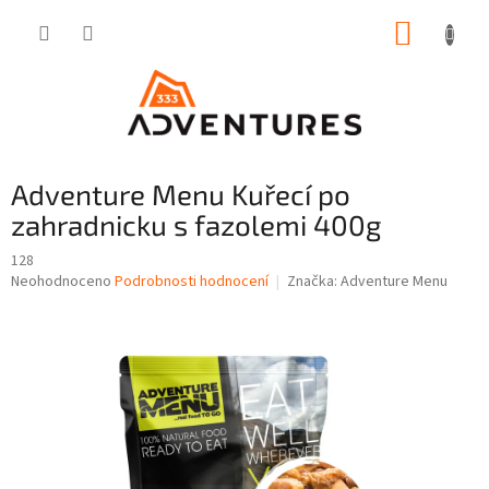
Přejít
NÁKUP
na
obsah
KOŠÍK
Adventure Menu Kuřecí po
zahradnicku s fazolemi 400g
128
Průměrné
Neohodnoceno
Podrobnosti hodnocení
Značka:
Adventure Menu
hodnocení
produktu
je
0,0
z
5
hvězdiček.