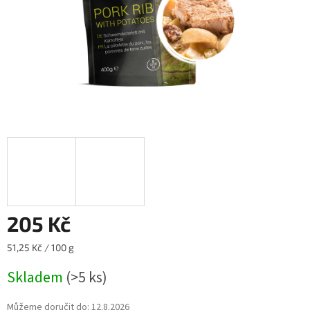
205 Kč
Měrná
51,25 Kč / 100 g
cena:
Skladem
(>5 ks)
Můžeme doručit do:
12.8.2026