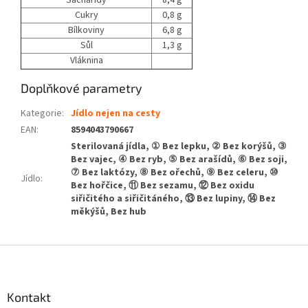
Sacharidy
8,4 g
Cukry
0,8 g
Bílkoviny
6,8 g
Sůl
1,3 g
Vláknina
Doplňkové parametry
Kategorie
:
Jídlo nejen na cesty
EAN
:
8594043790667
Sterilovaná jídla, ① Bez lepku, ② Bez korýšů, ③
Bez vajec, ④ Bez ryb, ⑤ Bez arašídů, ⑥ Bez soji,
⑦ Bez laktózy, ⑧ Bez ořechů, ⑨ Bez celeru, ⑩
Jídlo
:
Bez hořčice, ⑪ Bez sezamu, ⑫ Bez oxidu
siřičitého a siřičitáného, ⑬ Bez lupiny, ⑭ Bez
měkýšů, Bez hub
Z
á
p
a
Kontakt