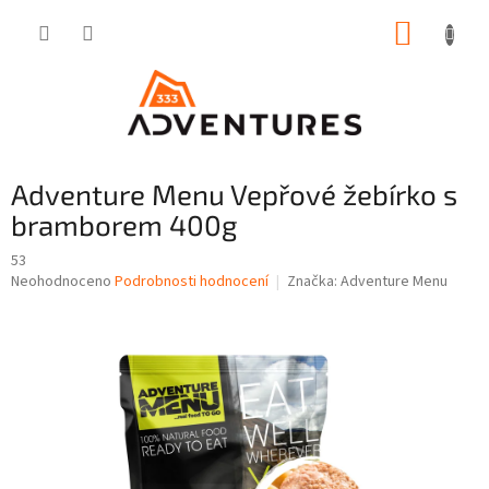
Přejít
NÁKUP
na
obsah
KOŠÍK
Adventure Menu Vepřové žebírko s
bramborem 400g
53
Průměrné
Neohodnoceno
Podrobnosti hodnocení
Značka:
Adventure Menu
hodnocení
produktu
je
0,0
z
5
hvězdiček.