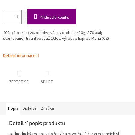
Přidat do košíku
400g; 1 porce; vč. přílohy; váha vč. obalu 430g;
376
kcal;
sterilované; trvanlivost až 10let; výrobce Expres Menu (CZ)
Detailní informace
ZEPTAT SE
SDÍLET
Popis
Diskuze
Značka
Detailní popis produktu
Jednoduchý recept založený na prvotřídních ingrediencích si