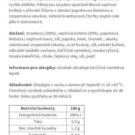
rychle oblíbíte. Pěkný kus na pánvi opečené libové vepřové
kotlety s přírodní šťávou s domácí paprikovou klobásou a
znojemskou okurkou. Vařené bramborové čtvrtky doplní celé
jídlo k dokonalosti.
Složení:
brambory (36%), vepřová kotleta (30%), papriková
klobása ( vepřové maso, sůl, paprika, kmín, česnek) , okurky
sterilované znojemské (okurky, ocet kvasný, sůl, extrakt koření,
náhradní sladidlo sacharin, hořčičné semínko), mouka rýžová,
mouka kukuřičná, cibule, řepkový olej, sůl, pepř.
Informace pro alergiky:
výrobek obsahuje horčičné semínkoa
lepek.
Skladování:
Skladujte v suchu a temnu při teplotě +1 až +30 °C.
Otevřený výrobek uskladněte v chladničce a spotřebujte do 48
hodin. Doba spotřeby je 36 měsíců.
Nutriční hodnoty
100 g
Energetická hodnota
369 kJ
Tuky
3,0 g
Nas. mastné kyseliny
1,2 g