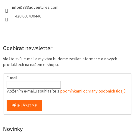
t
info
@
333adventures.com
í
+ 420 608430446
Odebírat newsletter
Vložte svůj e-mail a my vám budeme zasílat informace o nových
produktech na našem e-shopu.
E-mail
Vložením e-mailu souhlasíte s
podmínkami ochrany osobních údajů
PŘIHLÁSIT SE
Novinky