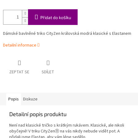
Přidat do košíku
Dámské bavlněné triko CityZen královská modrá klasické s Elastanem
Detailní informace
ZEPTAT SE
SDÍLET
Popis
Diskuze
Detailní popis produktu
Není nad klasické tričko s krátkým rukávem. Klasické, ale nikoli
obyčejné! V triku CityZenⓇ na vás nikdy nebude vidět pot. A
přidali jsme Elastan, aby vám lépe sedělo.