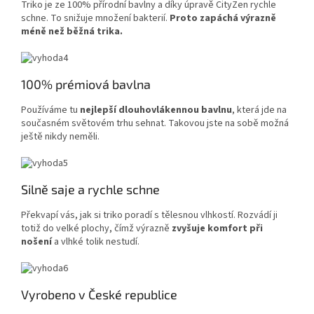
Triko je ze 100% přírodní bavlny a díky úpravě CityZen rychle
schne. To snižuje množení bakterií.
Proto zapáchá výrazně
méně než běžná trika.
100% prémiová bavlna
Používáme tu
nejlepší dlouhovlákennou bavlnu
, která jde na
současném světovém trhu sehnat. Takovou jste na sobě možná
ještě nikdy neměli.
Silně saje a rychle schne
Překvapí vás, jak si triko poradí s tělesnou vlhkostí. Rozvádí ji
totiž do velké plochy, čímž výrazně
zvyšuje komfort při
nošení
a vlhké tolik nestudí.
Vyrobeno v České republice