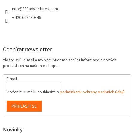
t
info
@
333adventures.com
í
+ 420 608430446
Odebírat newsletter
Vložte svůj e-mail a my vám budeme zasílat informace o nových
produktech na našem e-shopu.
E-mail
Vložením e-mailu souhlasíte s
podmínkami ochrany osobních údajů
PŘIHLÁSIT SE
Novinky