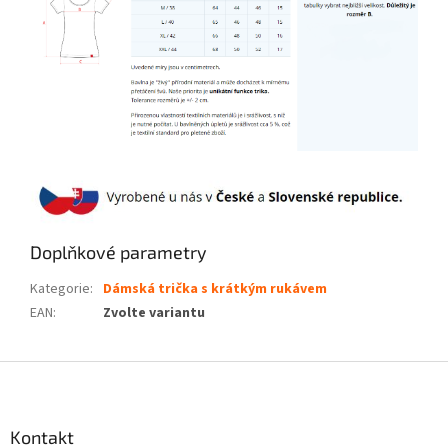
Doplňkové parametry
Kategorie
:
Dámská trička s krátkým rukávem
EAN
:
Zvolte variantu
Z
á
p
a
Kontakt