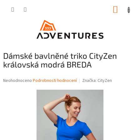
Přejít
NÁKUP
na
obsah
KOŠÍK
Dámské bavlněné triko CityZen
královská modrá BREDA
Průměrné
Neohodnoceno
Podrobnosti hodnocení
Značka:
CityZen
hodnocení
produktu
je
0,0
z
5
hvězdiček.