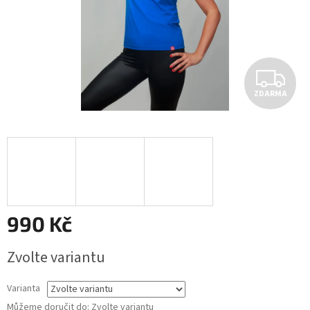
Z
ZDARMA
D
A
R
M
A
990 Kč
Měrná
Zvolte variantu
cena:
Varianta
Můžeme doručit do:
Zvolte variantu