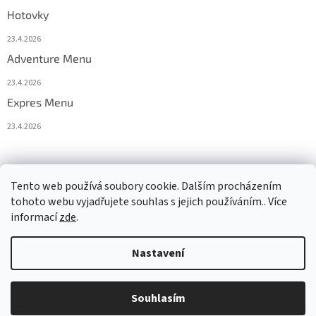
Hotovky
23.4.2026
Adventure Menu
23.4.2026
Expres Menu
23.4.2026
event333
Tento web používá soubory cookie. Dalším procházením
tohoto webu vyjadřujete souhlas s jejich používáním.. Více
informací
zde
.
Vytvořil Shoptet
Nastavení
Copyright 2026
www.333adventures.com
. Všechna práva
Souhlasím
vyhrazena.