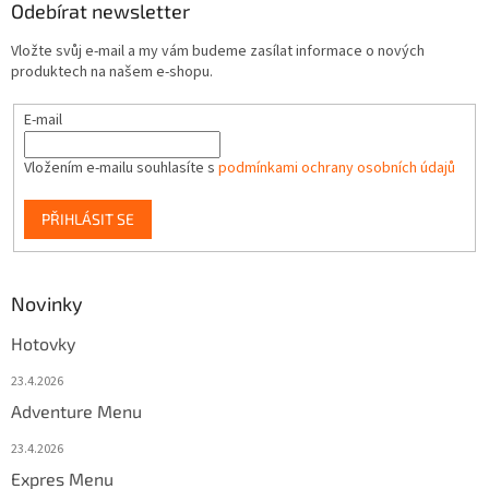
Odebírat newsletter
p
i
Vložte svůj e-mail a my vám budeme zasílat informace o nových
s
produktech na našem e-shopu.
u
E-mail
Vložením e-mailu souhlasíte s
podmínkami ochrany osobních údajů
PŘIHLÁSIT SE
Novinky
Hotovky
23.4.2026
Adventure Menu
23.4.2026
Expres Menu