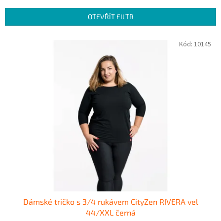
e
n
OTEVŘÍT FILTR
í
p
V
Kód:
10145
r
ý
o
p
d
i
u
s
k
p
t
r
ů
o
d
u
k
t
ů
Dámské tričko s 3/4 rukávem CityZen RIVERA vel
44/XXL černá