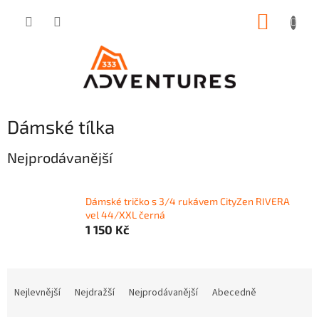
Přejít
NÁKUP
na
obsah
KOŠÍK
Dámské tílka
Nejprodávanější
Dámské tričko s 3/4 rukávem CityZen RIVERA
vel 44/XXL černá
1 150 Kč
Ř
a
Nejlevnější
Nejdražší
Nejprodávanější
Abecedně
z