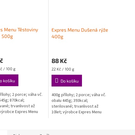
s Menu Těstoviny
Expres Menu Dušená rýže
li 500g
400g
č
88 Kč
Měrná
č / 100 g
22 Kč / 100 g
cena:
o košíku
Do košíku
řílohy; 2 porce; váha vč.
400g přílohy; 2 porce; váha vč.
545g; 870kcal;
obalu 445g; 393kcal;
ované; trvanlivost až
sterilované; trvanlivost až
 výrobce Expres Menu
10let; výrobce Expres Menu
(CZ)