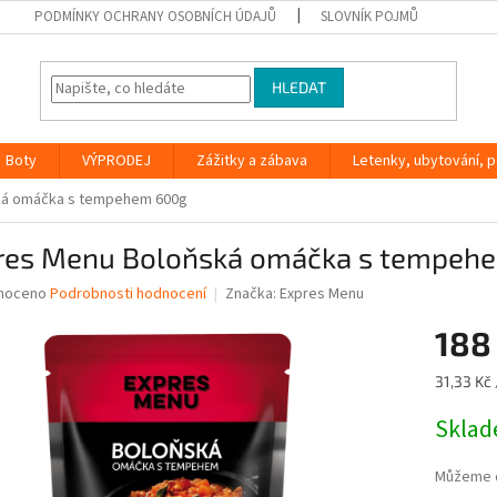
PODMÍNKY OCHRANY OSOBNÍCH ÚDAJŮ
SLOVNÍK POJMŮ
HLEDAT
Boty
VÝPRODEJ
Zážitky a zábava
Letenky, ubytování, po
ká omáčka s tempehem 600g
res Menu Boloňská omáčka s tempeh
né
noceno
Podrobnosti hodnocení
Značka:
Expres Menu
ní
188
u
Měrná
31,33 Kč 
cena:
Skla
ek.
Můžeme d