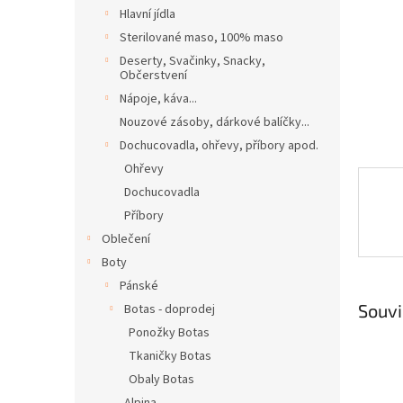
n
Hlavní jídla
e
Sterilované maso, 100% maso
l
Deserty, Svačinky, Snacky,
Občerstvení
Nápoje, káva...
Nouzové zásoby, dárkové balíčky...
Dochucovadla, ohřevy, příbory apod.
Ohřevy
Dochucovadla
Příbory
Oblečení
Boty
Pánské
Souvi
Botas - doprodej
Ponožky Botas
Tkaničky Botas
Obaly Botas