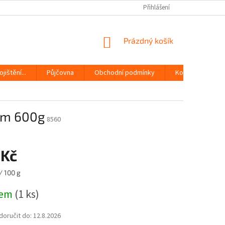
Přihlášení
NÁKUPNÍ
Prázdný košík
KOŠÍK
jištění...
Půjčovna
Obchodní podmínky
Kontakty
em 600g
8560
 Kč
/ 100 g
dem
(1 ks)
oručit do:
12.8.2026