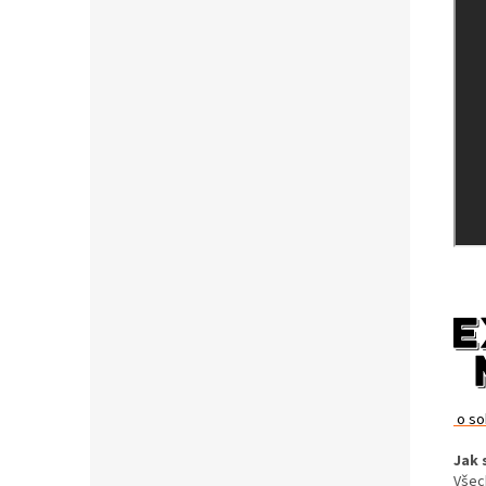
o so
Jak 
Všec