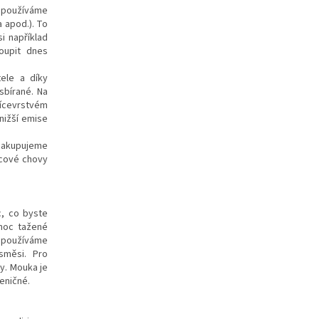
epoužíváme
a apod.). To
i například
oupit dnes
tele a díky
sbírané. Na
vícevrstvém
nižší emise
 nakupujeme
ecové chovy
c, co byste
 noc tažené
o používáme
směsi. Pro
y. Mouka je
eničné.