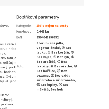
Doplňkové parametry
uťovou
Kategorie
:
Jídlo nejen na cesty
Hmotnost
:
0.645 kg
EAN
:
8594043796652
Sterilovaná jídla,
ou a vzniká
Vegetariánské, ① Bez
sporus nebo
lepku, ② Bez korýšů, ③
arvy.
Bez vajec, ④ Bez ryb, ⑤
jako tofu je
Bez arašídů, ⑦ Bez
s odlišným
Jídlo
:
laktózy, ⑧ Bez ořechů, ⑩
ysoký podíl
Bez hořčice, ⑪ Bez
vnou hodnotu
sezamu, ⑫ Bez oxidu
masa. Ovšem
siřičitého a siřičitáného,
jevili jeho
⑬ Bez lupiny, ⑭ Bez
měkýšů, Bez hub
gulátor
kultury],
, pastinák,
pepř.