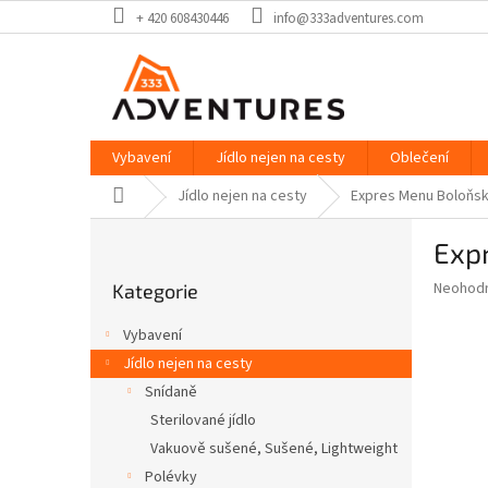
Přejít
+ 420 608430446
info@333adventures.com
na
obsah
Vybavení
Jídlo nejen na cesty
Oblečení
Domů
Jídlo nejen na cesty
Expres Menu Boloňs
P
Exp
o
Přeskočit
s
Průměr
Neohod
Kategorie
kategorie
t
hodnoce
r
produkt
Vybavení
a
je
Jídlo nejen na cesty
0,0
n
z
Snídaně
n
5
í
Sterilované jídlo
hvězdič
p
Vakuově sušené, Sušené, Lightweight
a
Polévky