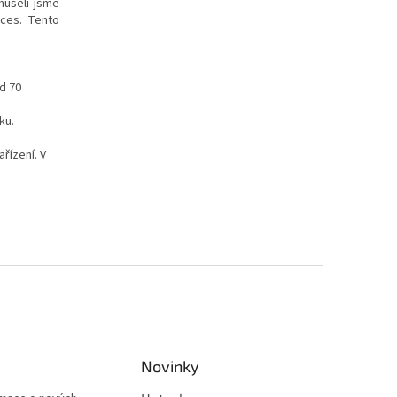
museli jsme
oces. Tento
d 70
ku.
ízení. V
Novinky