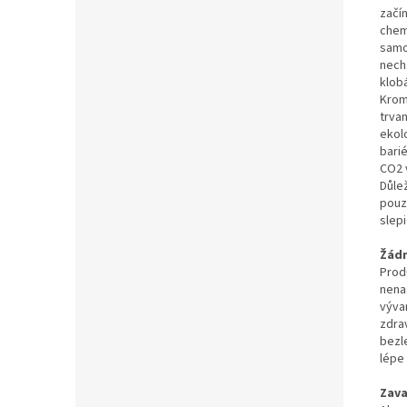
začí
chemi
samo
nech
klob
Krom
trva
ekol
bari
CO2 
Důle
pouz
slepi
Žád
Prod
nena
výva
zdra
bezl
lépe
Zava