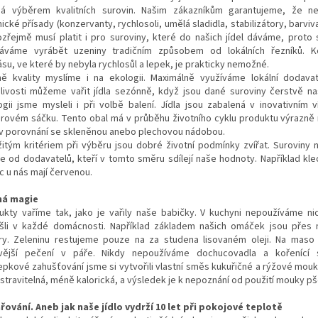
ná výběrem kvalitních surovin. Našim zákazníkům garantujeme, že n
cké přísady (konzervanty, rychlosoli, umělá sladidla, stabilizátory, barviv
zřejmě musí platit i pro suroviny, které do našich jídel dáváme, proto s
áváme vyrábět uzeniny tradičním způsobem od lokálních řezníků. K
ásu, ve které by nebyla rychlosůl a lepek, je prakticky nemožné.
ě kvality myslíme i na ekologii. Maximálně využíváme lokální dodava
nlivosti můžeme vařit jídla sezónně, když jsou dané suroviny čerstvě na
ogii jsme mysleli i při volbě balení. Jídla jsou zabalená v inovativním 
érovém sáčku. Tento obal má v průběhu životního cyklu produktu výrazně 
v porovnání se skleněnou anebo plechovou nádobou.
žitým kritériem při výběru jsou dobré životní podmínky zvířat. Suroviny
e od dodavatelů, kteří v tomto směru sdílejí naše hodnoty. Například kl
c u nás mají červenou.
ná magie
ukty vaříme tak, jako je vařily naše babičky. V kuchyni nepoužíváme ni
šli v každé domácnosti. Například základem našich omáček jsou přes
ry. Zeleninu restujeme pouze na za studena lisovaném oleji. Na mas
vější pečení v páře. Nikdy nepoužíváme dochucovadla a kořenící 
epkové zahušťování jsme si vytvořili vlastní směs kukuřičné a rýžové mouk
 stravitelná, méně kalorická, a výsledek je k nepoznání od použití mouky pš
řování. Aneb jak naše jídlo vydrží 10 let při pokojové teplotě