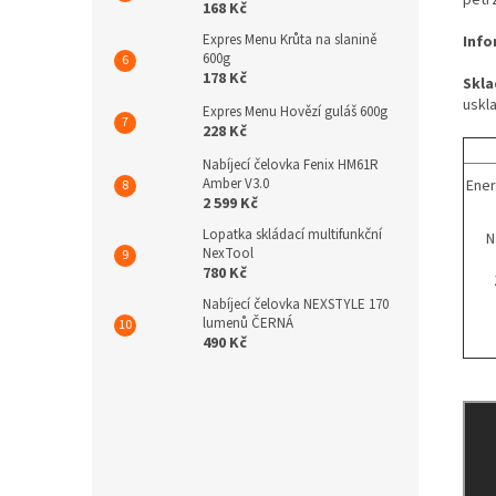
168 Kč
Expres Menu Krůta na slanině
Info
600g
178 Kč
Skla
uskl
Expres Menu Hovězí guláš 600g
228 Kč
Nabíjecí čelovka Fenix HM61R
Amber V3.0
Ener
2 599 Kč
Lopatka skládací multifunkční
N
NexTool
780 Kč
Nabíjecí čelovka NEXSTYLE 170
lumenů ČERNÁ
490 Kč