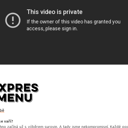
bě
se vaří?
hno začíná už s výběrem surovin. A tady jsme nekompromisní. Každé poc