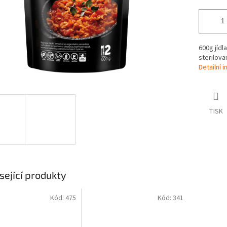
600g jídl
sterilova
Detailní 
TISK
sející produkty
Kód:
475
Kód:
341