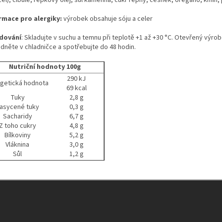
rmace pro alergiky:
výrobek obsahuje sóju a celer
dování
: Skladujte v suchu a temnu při teplotě +1 až +30 °C. Otevřený výro
adněte v chladničce a spotřebujte do 48 hodin.
Nutriční hodnoty 100g
290 kJ
getická hodnota
69 kcal
Tuky
2,8 g
asycené tuky
0,3 g
Sacharidy
6,7 g
Z toho cukry
4,8 g
Bílkoviny
5,2 g
Vláknina
3,0 g
Sůl
1,2 g