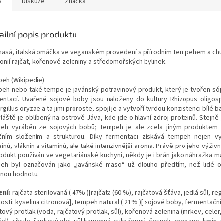
s
Diskuze
Značka
ailní popis produktu
asá, italská omáčka ve veganském provedení s přírodním tempehem a ch
onií rajčat, kořenové zeleniny a středomořských bylinek.
eh (Wikipedie)
eh nebo také tempe je javánský potravinový produkt, který je tvořen sój
entací. Uvařené sojové boby jsou naloženy do kultury Rhizopus oligo
gillus oryzae a ta jimi proroste, spojí je a vytvoří tvrdou konzistenci bílé b
áště je oblíbený na ostrově Jáva, kde jde o hlavní zdroj proteinů. Stejně 
eh vyráběn ze sojových bobů; tempeh je ale zcela jiným produktem 
ičním složením a strukturou. Díky fermentaci získává tempeh nejen v
inů, vláknin a vitamínů, ale také intenzivnější aroma. Právě pro jeho výži
rodukt používán ve vegetariánské kuchyni, někdy je i brán jako náhražka 
eh byl označován jako „javánské maso“ už dlouho předtím, než lidé ob
vnou hodnotu.
ení:
rajčata sterilovaná ( 47% )[rajčata (60 %), rajčatová šťáva, jedlá sůl, re
osti: kyselina citronová], tempeh natural ( 21% )[ sojové boby, fermentační 
tový protlak (voda, rajčatový protlak, sůl), kořenová zelenina (mrkev, celer
el), cibule, řepkový olej, sůl kamenná, cukr řepný, česnek, oregano, kmín, 