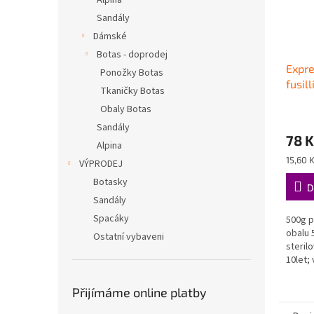
Alpina
Sandály
Dámské
Botas - doprodej
Expre
Ponožky Botas
fusil
Tkaničky Botas
Obaly Botas
Sandály
78 K
Alpina
Měrná
15,60 K
VÝPRODEJ
cena:
Botasky
D
Sandály
Spacáky
500g p
obalu 
Ostatní vybaveni
steril
10let;
(CZ)
Přijímáme online platby