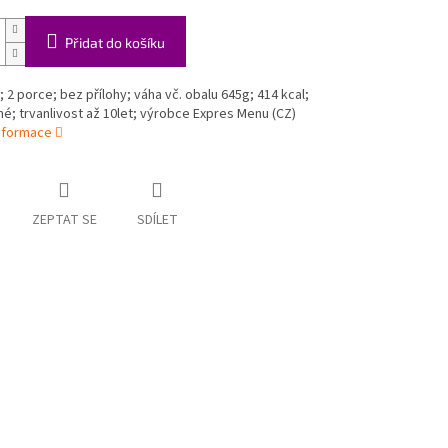
Přidat do košíku
a; 2 porce; bez přílohy; váha vč. obalu 645g; 414 kcal;
né; trvanlivost až 10let; výrobce Expres Menu (CZ)
informace
ZEPTAT SE
SDÍLET