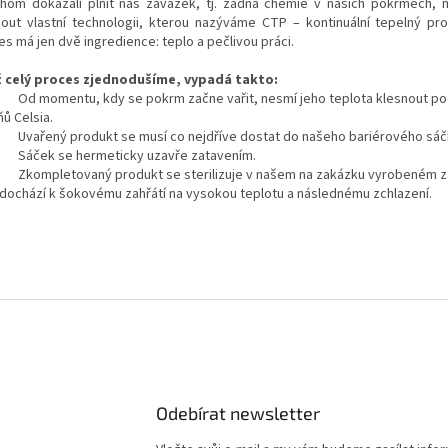
hom dokázali plnit náš závazek, tj. žádná chemie v našich pokrmech, 
nout vlastní technologii, kterou nazýváme CTP – kontinuální tepelný pr
s má jen dvě ingredience: teplo a pečlivou práci.
 celý proces zjednodušíme, vypadá takto:
omentu, kdy se pokrm začne vařit, nesmí jeho teplota klesnout po
ů Celsia.
ený produkt se musí co nejdříve dostat do našeho bariérového sáč
ek se hermeticky uzavře zatavením.
pletovaný produkt se sterilizuje v našem na zakázku vyrobeném zař
dochází k šokovému zahřátí na vysokou teplotu a následnému zchlazení.
Odebírat newsletter