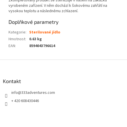
Zkompletovaný produkt se sterilizuje v našem na zakázku
vyrobeném zařízení. V něm dochází k šokovému zahřátí na
vysokou teplotu a následnému zchlazení.
Doplňkové parametry
Kategorie
:
Sterilované jídlo
Hmotnost
:
0.63 kg
EAN
:
8594043796614
Z
á
p
a
Kontakt
t
info
@
333adventures.com
í
+ 420 608430446