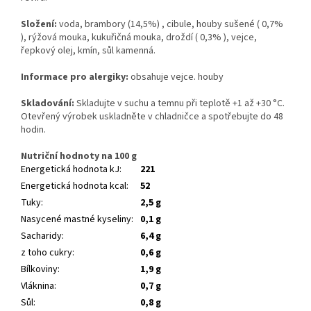
Složení:
voda, brambory (14,5%) , cibule, houby sušené ( 0,7%
), rýžová mouka, kukuřičná mouka, droždí ( 0,3% ), vejce,
řepkový olej, kmín, sůl kamenná.
Informace pro alergiky:
obsahuje vejce. houby
Skladování:
Skladujte v suchu a temnu při teplotě +1 až +30 °C.
Otevřený výrobek uskladněte v chladničce a spotřebujte do 48
hodin.
Nutriční hodnoty na 100 g
Energetická hodnota kJ
:
221
Energetická hodnota kcal
:
52
Tuky
:
2,5 g
Nasycené mastné kyseliny
:
0,1 g
Sacharidy
:
6,4 g
z toho cukry
:
0,6 g
Bílkoviny
:
1,9 g
Vláknina
:
0,7 g
Sůl
:
0,8 g