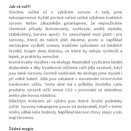
Jak se vaří?
Všechno začíná už s výběrem surovin. A tady jsme
nekompromisní. Každé poctivé vaření začíná výběrem kvalitních
surovin. Našim zákazníkům garantujeme, že nepoužíváme
chemické přísady (konzervanty, rychlosoli, umělá sladidla,
stabilizátory, barviva apod.). To samozřejmě musí platit i pro
suroviny, které do našich jídel dáváme, proto si například
necháváme vyrábět uzeniny tradičním způsobem od lokálních
řezníků. Koupit dnes klobásu, ve které by nebyla rychlosůl a
lepek, je prakticky nemožné.
Kromě kvality myslíme i na ekologii. Maximálně využíváme lokální
dodavatele a díky trvanlivosti můžeme vařit jídla sezónně, když
jsou dané suroviny čerstvě nasbírané. Na ekologii jsme mysleli i
při volbě balení. Jídla jsou zabalená v inovativním vícevrstvém
bariérovém sáčku. Tento obal má v průběhu životního cyklu
produktu výrazně nižší emise CO2 v porovnání se skleněnou
anebo plechovou nádobou.
Důležitým kritériem při výběru jsou dobré životní podmínky
zvířat. Suroviny nakupujeme pouze od dodavatelů, kteří v tomto
směru sdílejí naše hodnoty. Například klecové chovy slepic u nás
mají červenou.
Žádná magie