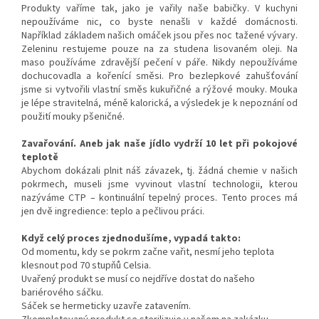
Produkty vaříme tak, jako je vařily naše babičky. V kuchyni
nepoužíváme nic, co byste nenašli v každé domácnosti.
Například základem našich omáček jsou přes noc tažené vývary.
Zeleninu restujeme pouze na za studena lisovaném oleji. Na
maso používáme zdravější pečení v páře. Nikdy nepoužíváme
dochucovadla a kořenící směsi. Pro bezlepkové zahušťování
jsme si vytvořili vlastní směs kukuřičné a rýžové mouky. Mouka
je lépe stravitelná, méně kalorická, a výsledek je k nepoznání od
použití mouky pšeničné.
Zavařování. Aneb jak naše jídlo vydrží 10 let při pokojové
teplotě
Abychom dokázali plnit náš závazek, tj. žádná chemie v našich
pokrmech, museli jsme vyvinout vlastní technologii, kterou
nazýváme CTP – kontinuální tepelný proces. Tento proces má
jen dvě ingredience: teplo a pečlivou práci.
Když celý proces zjednodušíme, vypadá takto:
Od momentu, kdy se pokrm začne vařit, nesmí jeho teplota
klesnout pod 70 stupňů Celsia.
Uvařený produkt se musí co nejdříve dostat do našeho
bariérového sáčku.
Sáček se hermeticky uzavře zatavením.