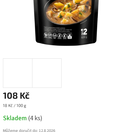
108 Kč
Měrná
18 Kč / 100 g
cena:
Skladem
(4 ks)
Můžeme doručit do:
12.8.2026