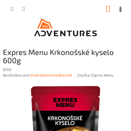
Přejít
NÁKUP
na
obsah
KOŠÍK
Expres Menu Krkonošské kyselo
600g
8559
Průměrné
Neohodnoceno
Podrobnosti hodnocení
Značka:
Expres Menu
hodnocení
produktu
je
0,0
z
5
hvězdiček.