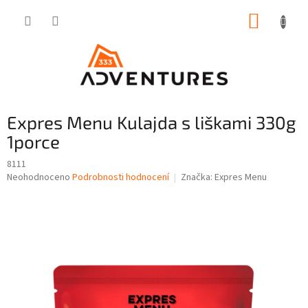
Přejít
NÁKUP
na
obsah
KOŠÍK
Expres Menu Kulajda s liškami 330g
1porce
8111
Průměrné
Neohodnoceno
Podrobnosti hodnocení
Značka:
Expres Menu
hodnocení
produktu
je
0,0
z
5
hvězdiček.