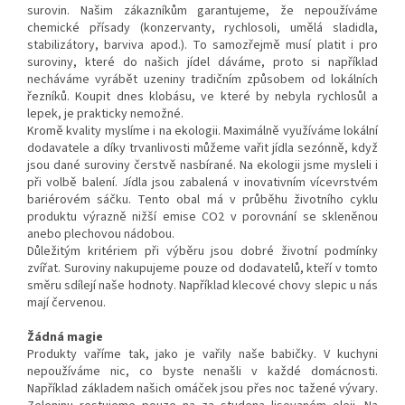
surovin. Našim zákazníkům garantujeme, že nepoužíváme
chemické přísady (konzervanty, rychlosoli, umělá sladidla,
stabilizátory, barviva apod.). To samozřejmě musí platit i pro
suroviny, které do našich jídel dáváme, proto si například
necháváme vyrábět uzeniny tradičním způsobem od lokálních
řezníků. Koupit dnes klobásu, ve které by nebyla rychlosůl a
lepek, je prakticky nemožné.
Kromě kvality myslíme i na ekologii. Maximálně využíváme lokální
dodavatele a díky trvanlivosti můžeme vařit jídla sezónně, když
jsou dané suroviny čerstvě nasbírané. Na ekologii jsme mysleli i
při volbě balení. Jídla jsou zabalená v inovativním vícevrstvém
bariérovém sáčku. Tento obal má v průběhu životního cyklu
produktu výrazně nižší emise CO2 v porovnání se skleněnou
anebo plechovou nádobou.
Důležitým kritériem při výběru jsou dobré životní podmínky
zvířat. Suroviny nakupujeme pouze od dodavatelů, kteří v tomto
směru sdílejí naše hodnoty. Například klecové chovy slepic u nás
mají červenou.
Žádná magie
Produkty vaříme tak, jako je vařily naše babičky. V kuchyni
nepoužíváme nic, co byste nenašli v každé domácnosti.
Například základem našich omáček jsou přes noc tažené vývary.