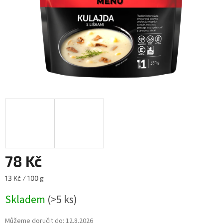
78 Kč
Měrná
13 Kč / 100 g
cena:
Skladem
(>5 ks)
Můžeme doručit do:
12.8.2026