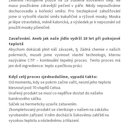
Zeleninu restujeme pouze na za studena lisovaném oleji. Na
maso používáme zdravější pečení v páře. Nikdy nepoužíváme
dochucovadla a kořenící směsi. Pro bezlepkové zahušťování
jsme si vytvořili vlastní směs kukuřičné a rýžové mouky. Mouka
je lépe stravitelná, méně kalorická, a výsledek je k nepoznání od
použití mouky pšeničné.
Zavařování. Aneb jak naše jídlo vydrží 10 let při pokojové
teplotě
Abychom dokázali plnit náš závazek, tj. žádná chemie v našich
pokrmech, museli jsme vyvinout vlastní technologii, kterou
nazýváme CTP – kontinuální tepelný proces. Tento proces má
jen dvě ingredience: teplo a pečlivou práci.
Když celý proces zjednodušíme, vypadá takto:
Od momentu, kdy se pokrm začne vařit, nesmí jeho teplota
klesnout pod 70 stupňů Celsia.
Uvařený produkt se musí co nejdříve dostat do našeho
bariérového sáčku.
Sáček se hermeticky uzavře zatavením.
Zkompletovaný produkt se sterilizuje v našem na zakázku
vyrobeném zařízení. V něm dochází k šokovému zahřátí na
vysokou teplotu a následnému zchlazení.