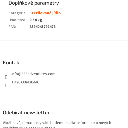
Doplňkové parametry
Kategorie
:
Sterilované jídlo
Hmotnost
:
0.34 kg
EAN
:
8594043796478
Z
á
p
a
Kontakt
t
info
@
333adventures.com
í
+ 420 608430446
Odebírat newsletter
Vložte svůj e-mail a my vám budeme zasílat informace o nových