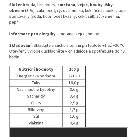
Složení:
voda, brambory,
smetana
,
vejce
,
houby lišky
obecné
(3 %), cukr, ocet, rýžová mouka, kukuřičná mouka, kopr
sterilovaný (voda, kopr, ocet kvasný, cukr, sůl), sůl kamenná,
pepř.
Informace pro alergiky:
smetana, vejce, houby
Skladování:
Skladujte v suchu a temnu při teplotě +1 až +30 °C.
Otevřený výrobek uskladněte v chladničce a spotřebujte do 48
hodin.
Nutriční hodnoty
100 g
Energetická hodnota
221 kJ
Tuky
16,0 g
Nas. mastné kyseliny
0,6 g
Sacharidy
8,4 g
Cukry
2,9 g
Bílkoviny
1,7 g
Sůl
1,0 g
Vláknina
0,4 g