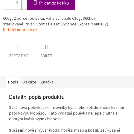
Přidat do košíku
600g; 2 porce; polévka; váha vč. obalu 630g; 360kcal;
sterilované; trvanlivost až 10let; výrobce Expres Menu (CZ)
Detailní informace
ZEPTAT SE
SDÍLET
Popis
Diskuze
Značka
Detailní popis produktu
Svačinová polévka pro milovníky kysaného zelí doplněná kvalitní
paprikovou klobásou. Tato vydatná polévka nejlépe chutná s
dobrým kváskovým chlebem.
Složení:
hovězí vývar (voda, hovězí maso a kosti), zelí kysané