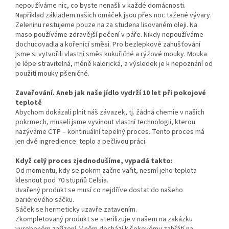
nepoužíváme nic, co byste nenašli v každé domácnosti.
Například základem našich omáček jsou přes noc tažené vývary.
Zeleninu restujeme pouze na za studena lisovaném oleji. Na
maso používáme zdravější pečení v páře. Nikdy nepoužíváme
dochucovadla a kořenící směsi. Pro bezlepkové zahušťování
jsme si vytvořili vlastní směs kukuřičné a rýžové mouky. Mouka
je lépe stravitelná, méně kalorická, a výsledek je k nepoznání od
použití mouky pšeničné.
Zavařování. Aneb jak naše jídlo vydrží 10 let při pokojové
teplotě
Abychom dokázali plnit náš závazek, tj. žádná chemie v našich
pokrmech, museli jsme vyvinout vlastní technologii, kterou
nazýváme CTP – kontinuální tepelný proces. Tento proces má
jen dvě ingredience: teplo a pečlivou práci.
Když celý proces zjednodušíme, vypadá takto:
Od momentu, kdy se pokrm začne vařit, nesmí jeho teplota
klesnout pod 70 stupňů Celsia.
Uvařený produkt se musí co nejdříve dostat do našeho
bariérového sáčku.
Sáček se hermeticky uzavře zatavením.
Zkompletovaný produkt se sterilizuje v našem na zakázku