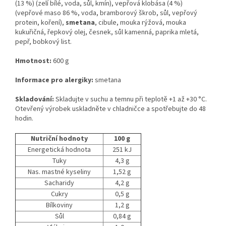
(13 %) (zelí bílé, voda, sůl, kmín), vepřová klobása (4 %)
(vepřové maso 86 %, voda, bramborový škrob, sůl, vepřový
protein, koření),
smetana
, cibule, mouka rýžová, mouka
kukuřičná, řepkový olej, česnek, sůl kamenná, paprika mletá,
pepř, bobkový list.
Hmotnost:
600 g
Informace pro alergiky:
smetana
Skladování:
Skladujte v suchu a temnu při teplotě +1 až +30 °C.
Otevřený výrobek uskladněte v chladničce a spotřebujte do 48
hodin.
Nutriční hodnoty
100 g
Energetická hodnota
251 kJ
Tuky
4,3 g
Nas. mastné kyseliny
1,52 g
Sacharidy
4,2 g
Cukry
0,5 g
Bílkoviny
1,2 g
Sůl
0,84 g