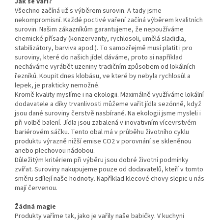
Jak se vaří?
Všechno začíná už s výběrem surovin. A tady jsme
nekompromisní. Každé poctivé vaření začíná výběrem kvalitních
surovin. Našim zákazníkům garantujeme, že nepoužíváme
chemické přísady (konzervanty, rychlosoli, umělá sladidla,
stabilizátory, barviva apod.). To samozřejmě musí platit i pro
suroviny, které do našich jídel dáváme, proto si například
necháváme vyrábět uzeniny tradičním způsobem od lokálních
řezníků. Koupit dnes klobásu, ve které by nebyla rychlosůl a
lepek, je prakticky nemožné.
Kromě kvality myslíme i na ekologii. Maximálně využíváme lokální
dodavatele a díky trvanlivosti můžeme vařit jídla sezónně, když
jsou dané suroviny čerstvě nasbírané. Na ekologii jsme mysleli i
při volbě balení. Jídla jsou zabalená v inovativním vícevrstvém
bariérovém sáčku. Tento obal má v průběhu životního cyklu
produktu výrazně nižší emise CO2 v porovnání se skleněnou
anebo plechovou nádobou.
Důležitým kritériem při výběru jsou dobré životní podmínky
zvířat. Suroviny nakupujeme pouze od dodavatelů, kteří v tomto
směru sdílejí naše hodnoty. Například klecové chovy slepic u nás
mají červenou.
Žádná magie
Produkty vaříme tak, jako je vařily naše babičky. V kuchyni