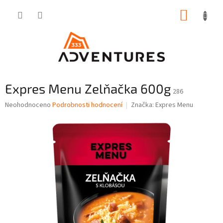
Přejít
NÁKUP
na
obsah
KOŠÍK
Expres Menu Zelňačka 600g
286
Průměrné
Neohodnoceno
Podrobnosti hodnocení
Značka:
Expres Menu
hodnocení
produktu
je
0,0
z
5
hvězdiček.