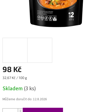
98 Kč
Měrná
32,67 Kč / 100 g
cena:
Skladem
(3 ks)
Můžeme doručit do:
12.8.2026