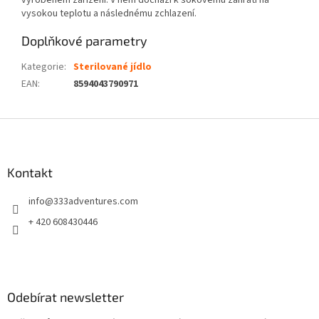
vyrobeném zařízení. V něm dochází k šokovému zahřátí na
vysokou teplotu a následnému zchlazení.
Doplňkové parametry
Kategorie
:
Sterilované jídlo
EAN
:
8594043790971
Z
á
p
a
Kontakt
t
info
@
333adventures.com
í
+ 420 608430446
Odebírat newsletter