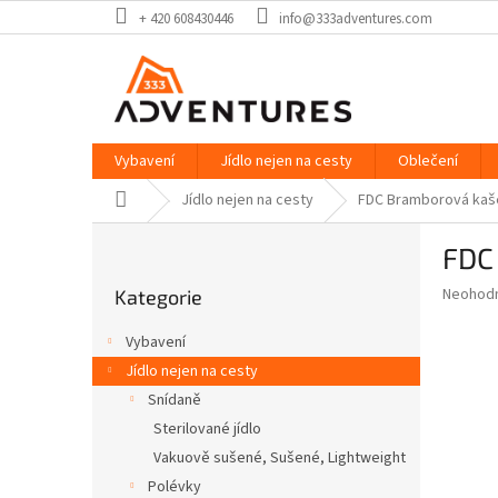
Přejít
+ 420 608430446
info@333adventures.com
na
obsah
Vybavení
Jídlo nejen na cesty
Oblečení
Domů
Jídlo nejen na cesty
FDC Bramborová kaš
P
FDC
o
Přeskočit
s
Průměr
Neohod
Kategorie
kategorie
t
hodnoce
r
produkt
Vybavení
a
je
Jídlo nejen na cesty
0,0
n
z
Snídaně
n
5
í
Sterilované jídlo
hvězdič
p
Vakuově sušené, Sušené, Lightweight
a
Polévky