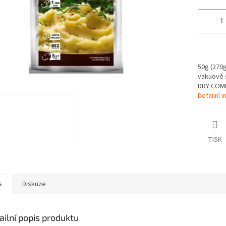
50g (270g 
vakuově s
DRY COMP
Detailní 
TISK
s
Diskuze
ailní popis produktu