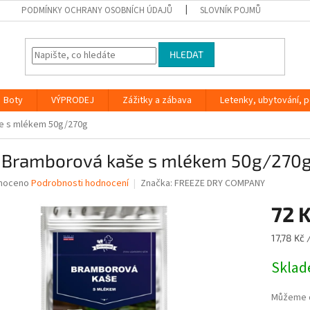
PODMÍNKY OCHRANY OSOBNÍCH ÚDAJŮ
SLOVNÍK POJMŮ
HLEDAT
Boty
VÝPRODEJ
Zážitky a zábava
Letenky, ubytování, po
e s mlékem 50g/270g
 Bramborová kaše s mlékem 50g/270
né
noceno
Podrobnosti hodnocení
Značka:
FREEZE DRY COMPANY
ní
72 
u
Měrná
17,78 Kč 
cena:
Skla
ek.
Můžeme d