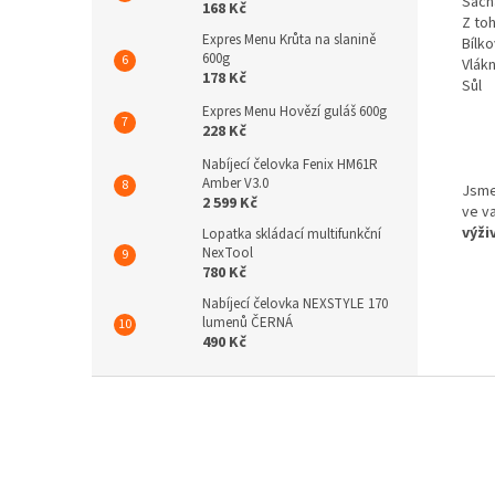
Sach
168 Kč
Z to
Expres Menu Krůta na slanině
Bílko
600g
Vlákn
178 Kč
Sůl
Expres Menu Hovězí guláš 600g
228 Kč
Nabíjecí čelovka Fenix HM61R
Amber V3.0
Jsme
2 599 Kč
ve v
výži
Lopatka skládací multifunkční
NexTool
780 Kč
Nabíjecí čelovka NEXSTYLE 170
lumenů ČERNÁ
490 Kč
Z
á
p
a
t