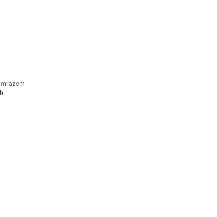
ní mrazem
ch