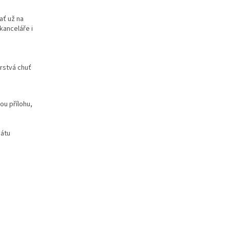
 ať už na
kanceláře i
erstvá chuť
ou přílohu,
mátu