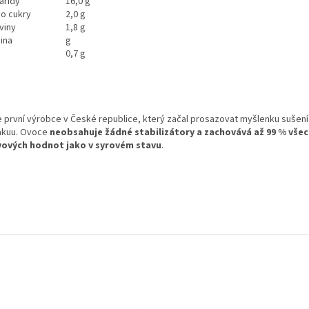
aridy
16,0 g
ho cukry
2,0 g
viny
1,8 g
ina
g
0,7 g
 první výrobce v České republice, který začal prosazovat myšlenku suše
akuu. Ovoce
neobsahuje žádné stabilizátory a zachovává až 99 % vše
vových hodnot jako v syrovém stavu
.