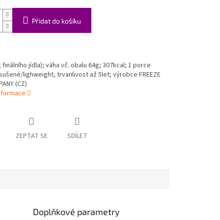
Přidat do košíku
finálního jídla);
váha vč. obalu 64g;
307
kcal; 1 porce
ušené/lighweight, trvanlivost až 5let; výrobce FREEZE
ANY (CZ)
informace
ZEPTAT SE
SDÍLET
Doplňkové parametry