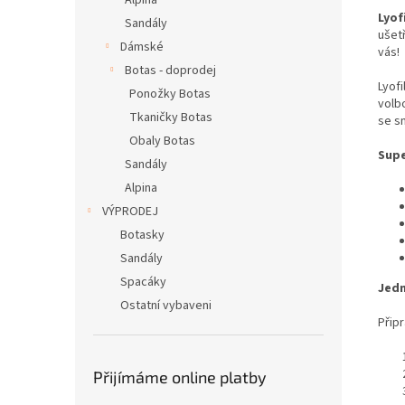
Alpina
Lyof
Sandály
ušet
Dámské
vás!
Botas - doprodej
Lyofi
Ponožky Botas
volb
Tkaničky Botas
se s
Obaly Botas
Supe
Sandály
Alpina
VÝPRODEJ
Botasky
Sandály
Spacáky
Jedn
Ostatní vybaveni
Přip
Přijímáme online platby