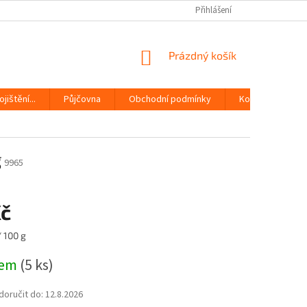
Přihlášení
NÁKUPNÍ
Prázdný košík
KOŠÍK
jištění...
Půjčovna
Obchodní podmínky
Kontakty
g
9965
Kč
/ 100 g
dem
(5 ks)
oručit do:
12.8.2026