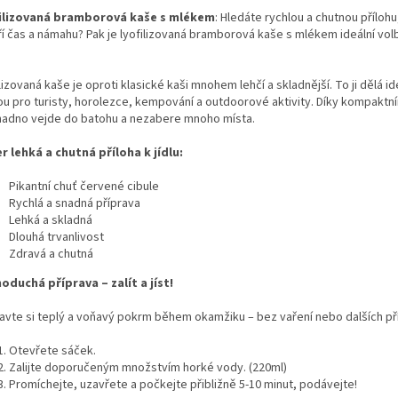
ilizovaná bramborová kaše s mlékem
: Hledáte rychlou a chutnou příloh
ří čas a námahu? Pak je lyofilizovaná bramborová kaše s mlékem ideální vol
lizovaná kaše je oproti klasické kaši mnohem lehčí a skladnější. To ji dělá id
ou pro turisty, horolezce, kempování a outdoorové aktivity. Díky kompaktn
nadno vejde do batohu a nezabere mnoho místa.
r lehká a chutná příloha k jídlu:
Pikantní chuť červené cibule
Rychlá a snadná příprava
Lehká a skladná
Dlouhá trvanlivost
Zdravá a chutná
oduchá příprava – zalít a jíst!
ravte si teplý a voňavý pokrm během okamžiku – bez vaření nebo dalších př
Otevřete sáček.
Zalijte doporučeným množstvím horké vody. (220ml)
Promíchejte, uzavřete a počkejte přibližně 5-10 minut, podávejte!