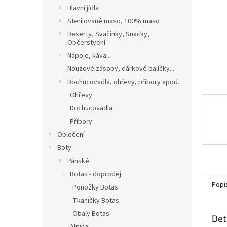
n
Hlavní jídla
e
Sterilované maso, 100% maso
l
Deserty, Svačinky, Snacky,
Občerstvení
Nápoje, káva...
Nouzové zásoby, dárkové balíčky...
Dochucovadla, ohřevy, příbory apod.
Ohřevy
Dochucovadla
Příbory
Oblečení
Boty
Pánské
Botas - doprodej
Popi
Ponožky Botas
Tkaničky Botas
Obaly Botas
Det