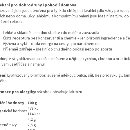
ektní pro dobrodruhy i pohodlí domova
lizovaná jídla jsou stvořená pro ty, kdo chtějí mít kvalitní jídlo vždy po ruce,
ách nebo doma. Díky lehkému a kompaktnímu balení jsou ideální na túry, do 
černí relaxaci.
Lehké a skladné – snadno sbalíte i do malého zavazadla
Čistá receptura bez konzervantů a chemie – jen přírodní ingredience a č
Výživná a sytá – dodá energii na cesty i po náročném dni
Příjemně zahřeje – ideální do chladného počasí nebo po sportu
nejte si lyofilizovanou kaši s mlékem a užijte si rychlou, chutnou a praktick
á vám ušetří čas a námahu!
ení:
Lyofilizovaný brambor, sušené mléko, cibulka, sůl, bez přídavku gluta
ného
rmace pro alergiky:
výrobek obsahuje laktózu
iční hodnoty
100 g
478 kJ
getická hodnota
114 kcal
4,2 g
cené tuky
2,5 g