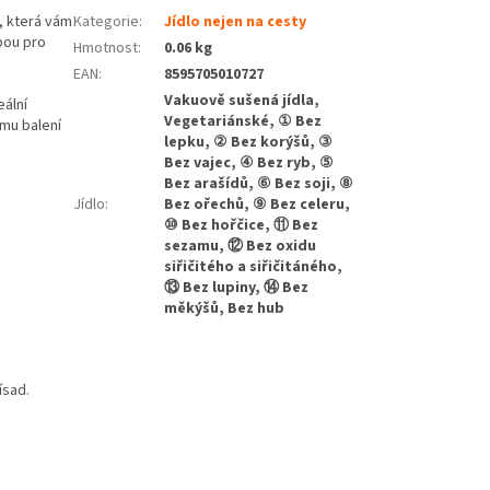
u, která vám
Kategorie
:
Jídlo nejen na cesty
bou pro
Hmotnost
:
0.06 kg
EAN
:
8595705010727
Vakuově sušená jídla,
eální
Vegetariánské, ① Bez
ímu balení
lepku, ② Bez korýšů, ③
Bez vajec, ④ Bez ryb, ⑤
Bez arašídů, ⑥ Bez soji, ⑧
Jídlo
:
Bez ořechů, ⑨ Bez celeru,
⑩ Bez hořčice, ⑪ Bez
sezamu, ⑫ Bez oxidu
siřičitého a siřičitáného,
⑬ Bez lupiny, ⑭ Bez
měkýšů, Bez hub
ísad.