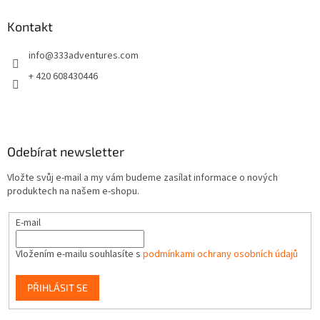
p
a
Kontakt
t
info
@
333adventures.com
í
+ 420 608430446
Odebírat newsletter
Vložte svůj e-mail a my vám budeme zasílat informace o nových
produktech na našem e-shopu.
E-mail
Vložením e-mailu souhlasíte s
podmínkami ochrany osobních údajů
PŘIHLÁSIT SE