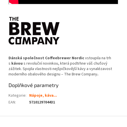
Dánská společnost Coffeebrewer Nordic
vstoupila na trh
s
kávou
s revoluční novinkou, která podtrhne váš chuťový
zážitek. Spojila vlastnosti nejšpičkovější kávy a vynalézavost
moderního obalového designu – The Brew Company
.
Doplňkové parametry
Kategorie
:
Nápoje, káva...
EAN
:
5710129704431
Z
á