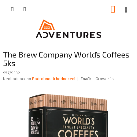
Přejít
NÁKUP
na
obsah
KOŠÍK
The Brew Company Worlďs Coffees
5ks
957/S332
Průměrné
Neohodnoceno
Podrobnosti hodnocení
Značka:
Grower´s
hodnocení
produktu
je
0,0
z
5
hvězdiček.