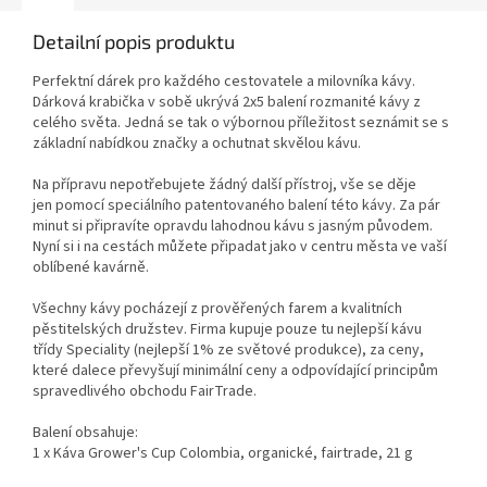
Detailní popis produktu
Perfektní dárek pro každého cestovatele a milovníka kávy.
Dárková krabička v sobě ukrývá 2x5 balení rozmanité kávy z
celého světa. Jedná se tak o výbornou příležitost seznámit se s
základní nabídkou značky a ochutnat skvělou kávu.
Na přípravu nepotřebujete žádný další přístroj, vše se děje
jen pomocí speciálního patentovaného balení této kávy. Za pár
minut si připravíte opravdu lahodnou kávu s jasným původem.
Nyní si i na cestách můžete připadat jako v centru města ve vaší
oblíbené kavárně.
Všechny kávy pocházejí z prověřených farem a kvalitních
pěstitelských družstev. Firma kupuje pouze tu nejlepší kávu
třídy Speciality (nejlepší 1% ze světové produkce), za ceny,
které dalece převyšují minimální ceny a odpovídající principům
spravedlivého obchodu FairTrade.
Balení obsahuje:
1 x Káva Grower's Cup Colombia, organické, fairtrade, 21 g