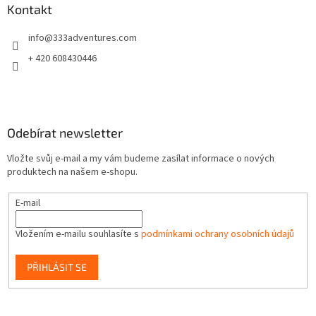
a
Kontakt
t
info
@
333adventures.com
í
+ 420 608430446
Odebírat newsletter
Vložte svůj e-mail a my vám budeme zasílat informace o nových
produktech na našem e-shopu.
E-mail
Vložením e-mailu souhlasíte s
podmínkami ochrany osobních údajů
PŘIHLÁSIT SE