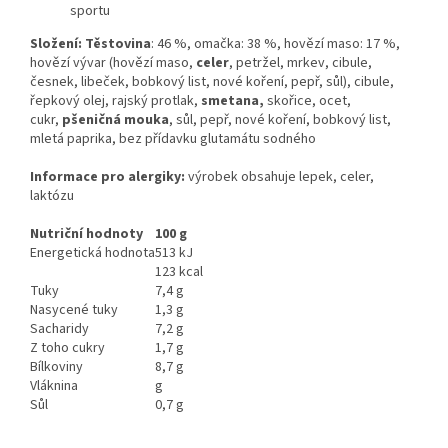
sportu
Složení: Těstovina
: 46 %, omačka: 38 %, hovězí maso: 17 %,
hovězí vývar (hovězí maso,
celer
, petržel, mrkev, cibule,
česnek, libeček, bobkový list, nové koření, pepř, sůl), cibule,
řepkový olej, rajský protlak,
smetana,
skořice, ocet,
cukr,
pšeničná mouka
, sůl, pepř, nové koření, bobkový list,
mletá paprika, bez přídavku glutamátu sodného
Informace pro alergiky:
výrobek obsahuje lepek, celer,
laktózu
Nutriční hodnoty
100 g
Energetická hodnota
513 kJ
123 kcal
Tuky
7,4 g
Nasycené tuky
1,3 g
Sacharidy
7,2 g
Z toho cukry
1,7 g
Bílkoviny
8,7 g
Vláknina
g
Sůl
0,7 g