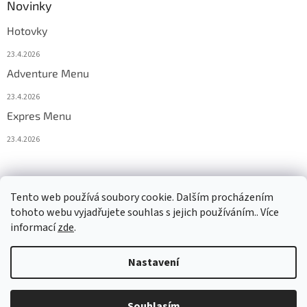
Novinky
Hotovky
23.4.2026
Adventure Menu
23.4.2026
Expres Menu
23.4.2026
event333
Tento web používá soubory cookie. Dalším procházením
tohoto webu vyjadřujete souhlas s jejich používáním.. Více
informací
zde
.
Vytvořil Shoptet
Nastavení
Copyright 2026
www.333adventures.com
. Všechna práva
Souhlasím
vyhrazena.