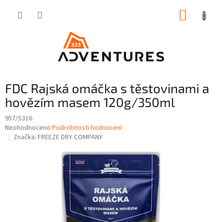
Přejít
NÁKUP
na
obsah
KOŠÍK
FDC Rajská omáčka s těstovinami a
hovězím masem 120g/350ml
957/S316
Průměrné
Neohodnoceno
Podrobnosti hodnocení
hodnocení
Značka:
FREEZE DRY COMPANY
produktu
je
0,0
z
5
hvězdiček.