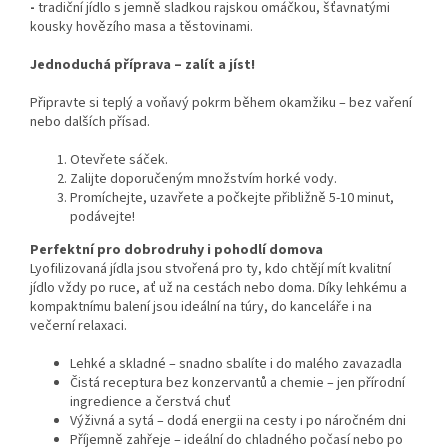
-
tradiční jídlo s jemně sladkou rajskou omáčkou, šťavnatými
kousky hovězího masa a těstovinami.
Jednoduchá příprava – zalít a jíst!
Připravte si teplý a voňavý pokrm během okamžiku – bez vaření
nebo dalších přísad.
Otevřete sáček.
Zalijte doporučeným množstvím horké vody.
Promíchejte, uzavřete a počkejte přibližně 5-10 minut,
podávejte!
Perfektní pro dobrodruhy i pohodlí domova
Lyofilizovaná jídla jsou stvořená pro ty, kdo chtějí mít kvalitní
jídlo vždy po ruce, ať už na cestách nebo doma. Díky lehkému a
kompaktnímu balení jsou ideální na túry, do kanceláře i na
večerní relaxaci.
Lehké a skladné – snadno sbalíte i do malého zavazadla
Čistá receptura bez konzervantů a chemie – jen přírodní
ingredience a čerstvá chuť
Výživná a sytá – dodá energii na cesty i po náročném dni
Příjemně zahřeje – ideální do chladného počasí nebo po