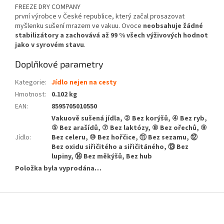
FREEZE DRY COMPANY
první výrobce v České republice, který začal prosazovat
myšlenku sušení mrazem ve vakuu. Ovoce
neobsahuje žádné
stabilizátory a zachovává až 99 % všech výživových hodnot
jako v syrovém stavu
.
Doplňkové parametry
Kategorie
:
Jídlo nejen na cesty
Hmotnost
:
0.102 kg
EAN
:
8595705010550
Vakuově sušená jídla, ② Bez korýšů, ④ Bez ryb,
⑤ Bez arašídů, ⑦ Bez laktózy, ⑧ Bez ořechů, ⑨
Jídlo
:
Bez celeru, ⑩ Bez hořčice, ⑪ Bez sezamu, ⑫
Bez oxidu siřičitého a siřičitáného, ⑬ Bez
lupiny, ⑭ Bez měkýšů, Bez hub
Položka byla vyprodána…
Z
á
p