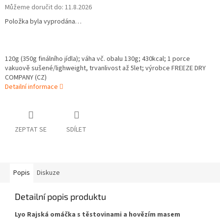
Můžeme doručit do:
11.8.2026
Položka byla vyprodána…
120g (350g finálního jídla);
váha vč. obalu 130g;
430
kcal; 1 porce
vakuově sušené/lighweight, trvanlivost až 5let; výrobce FREEZE DRY
COMPANY (CZ)
Detailní informace
ZEPTAT SE
SDÍLET
Popis
Diskuze
Detailní popis produktu
Lyo Rajská omáčka s těstovinami a hovězím masem