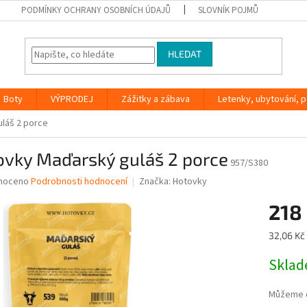
PODMÍNKY OCHRANY OSOBNÍCH ÚDAJŮ
SLOVNÍK POJMŮ
HLEDAT
Boty
VÝPRODEJ
Zážitky a zábava
Letenky, ubytování, po
láš 2 porce
ovky Maďarský guláš 2 porce
957/S380
né
noceno
Podrobnosti hodnocení
Značka:
Hotovky
ní
218
u
Měrná
32,06 Kč 
cena:
Skla
ek.
Můžeme d