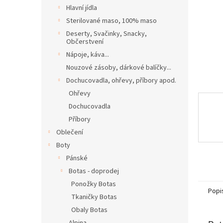
n
Hlavní jídla
e
Sterilované maso, 100% maso
l
Deserty, Svačinky, Snacky,
Občerstvení
Nápoje, káva...
Nouzové zásoby, dárkové balíčky...
Dochucovadla, ohřevy, příbory apod.
Ohřevy
Dochucovadla
Příbory
Oblečení
Boty
Pánské
Botas - doprodej
Ponožky Botas
Popi
Tkaničky Botas
Obaly Botas