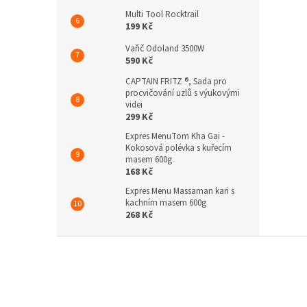
Multi Tool Rocktrail
199 Kč
Vařič Odoland 3500W
590 Kč
CAPTAIN FRITZ ®, Sada pro
procvičování uzlů s výukovými
videi
299 Kč
Expres MenuTom Kha Gai -
Kokosová polévka s kuřecím
masem 600g
168 Kč
Expres Menu Massaman kari s
kachním masem 600g
268 Kč
Z
á
p
a
t