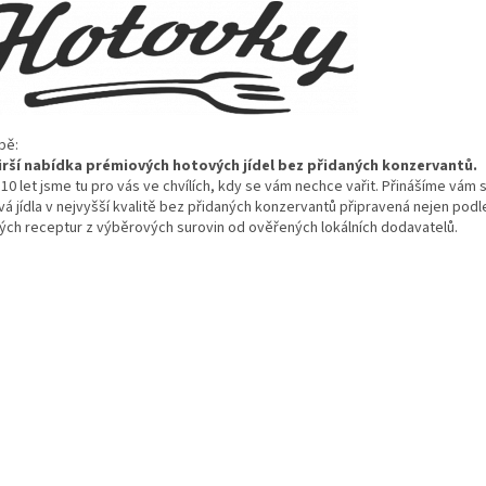
b
ě:
irš
í nabídka prémiových hotových jídel bez p
řidan
ých konzervant
ů.
10 let jsme tu pro v
ás ve chvílích, kdy se vám nechce va
řit. Přin
á
š
íme vám s
á jídla v nejvy
šš
í kvalit
ě bez přidan
ých konzervant
ů připraven
á nejen podle
ých receptur z výb
ěrov
ých surovin od ov
ěřen
ých lokálních dodavatel
ů.