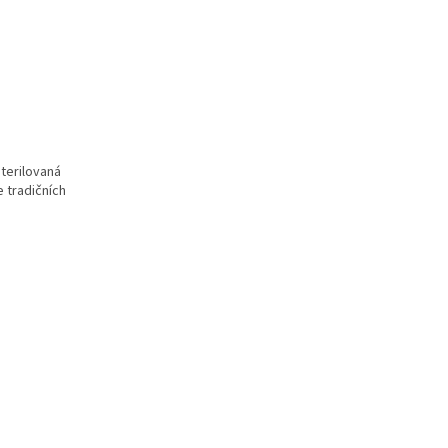
terilovaná
 tradi
čn
ích