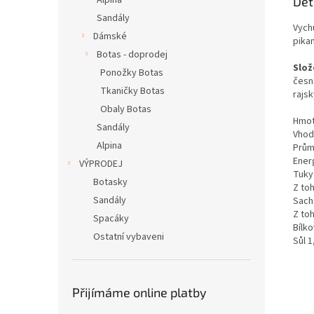
Alpina
Det
Sandály
Vych
Dámské
pika
Botas - doprodej
Slož
Ponožky Botas
česne
Tkaničky Botas
rajsk
Obaly Botas
Hmot
Sandály
Vhodn
Alpina
Prům
Ener
VÝPRODEJ
Tuky
Botasky
Z to
Sandály
Sach
Z toh
Spacáky
Bílko
Ostatní vybaveni
Sůl 1
Přijímáme online platby