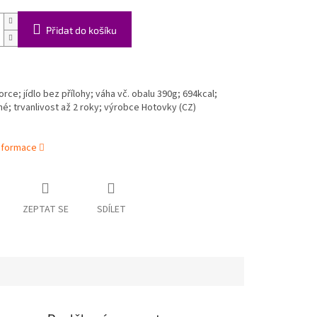
Přidat do košíku
orce; jídlo bez přílohy; váha vč. obalu 390g; 694kcal;
né; trvanlivost až 2 roky; výrobce Hotovky (CZ)
informace
ZEPTAT SE
SDÍLET