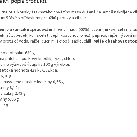
ailní popis produktu
utnejte si kousky šťavnatého hovězího masa dušené na jemně nakrájené cib
ntní šťávě s přídavkem proužků papriky a cibule.
ení v okamžiku zpracování:
hovězí maso (30%), vývar (mrkev,
celer
, cib
k, sůl, libeček, kuř. skelet, vepř. kosti, hov. ořez), paprika, rajče, rýžová 
ý protlak ( voda, rajče, cukr, m. škrob ), sádlo, chilli.
Může obsahovat sto
nost obsahu: 680 g.
á příloha: houskový knedlík, rýže, chléb.
ěrné výživové údaje na 100 g výrobku:
getická hodnota 428 kJ/102 kcal
 6,30 g
ho nasycené mastné kyseliny 0,66 g
aridy 8,12 g
o cukry 2,43 g
viny 5,96 g
,22 g