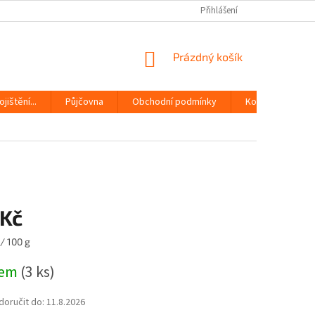
Přihlášení
NÁKUPNÍ
Prázdný košík
KOŠÍK
jištění...
Půjčovna
Obchodní podmínky
Kontakty
 Kč
/ 100 g
dem
(3 ks)
oručit do:
11.8.2026