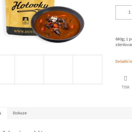
680g; 1 p
sterilova
Detailní 
TISK
s
Diskuze