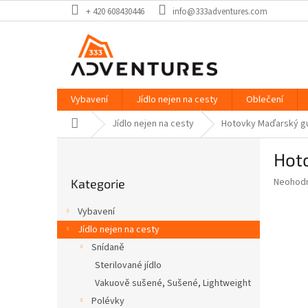
Přejít
+ 420 608430446
info@333adventures.com
na
obsah
Vybavení
Jídlo nejen na cesty
Oblečení
Domů
Jídlo nejen na cesty
Hotovky Maďarský gu
P
Hot
o
Přeskočit
s
Průměr
Neohod
Kategorie
kategorie
t
hodnoce
r
produkt
Vybavení
a
je
Jídlo nejen na cesty
0,0
n
z
Snídaně
n
5
í
Sterilované jídlo
hvězdič
p
Vakuově sušené, Sušené, Lightweight
a
Polévky