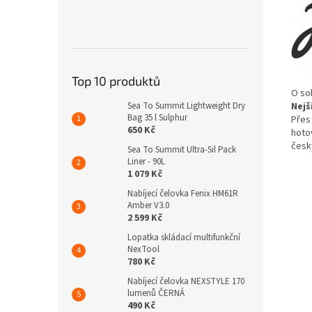
Top 10 produktů
O so
Sea To Summit Lightweight Dry
Nejš
Bag 35 l Sulphur
Přes 
650 Kč
hotov
česk
Sea To Summit Ultra-Sil Pack
Liner - 90L
1 079 Kč
Nabíjecí čelovka Fenix HM61R
Amber V3.0
2 599 Kč
Lopatka skládací multifunkční
NexTool
780 Kč
Nabíjecí čelovka NEXSTYLE 170
lumenů ČERNÁ
490 Kč