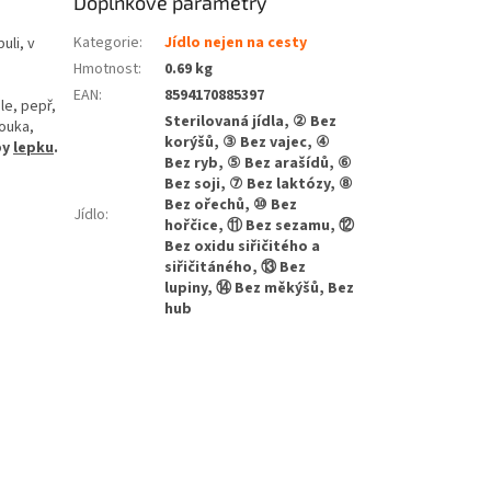
Doplňkové parametry
Kategorie
:
Jídlo nejen na cesty
uli, v
Hmotnost
:
0.69 kg
EAN
:
8594170885397
ule, pepř,
Sterilovaná jídla, ② Bez
mouka,
korýšů, ③ Bez vajec, ④
py
lepku
.
Bez ryb, ⑤ Bez arašídů, ⑥
Bez soji, ⑦ Bez laktózy, ⑧
Bez ořechů, ⑩ Bez
Jídlo
:
hořčice, ⑪ Bez sezamu, ⑫
Bez oxidu siřičitého a
siřičitáného, ⑬ Bez
lupiny, ⑭ Bez měkýšů, Bez
hub