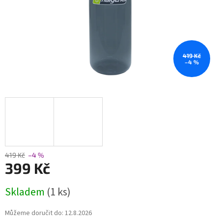
419 Kč
–4 %
419 Kč
–4 %
399 Kč
Měrná
Skladem
(1 ks)
cena:
Můžeme doručit do:
12.8.2026