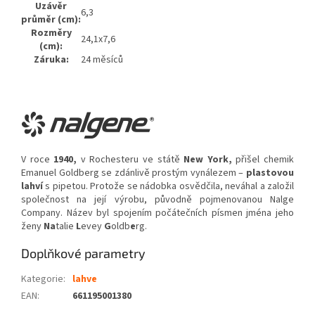
Uzávěr
6,3
průměr (cm):
Rozměry
24,1x7,6
(cm):
Záruka:
24 měsíců
V roce
1940,
v Rochesteru ve státě
New York,
přišel chemik
Emanuel Goldberg se zdánlivě prostým vynálezem –
plastovou
lahví
s pipetou. Protože se nádobka osvědčila, neváhal a založil
společnost na její výrobu, původně pojmenovanou Nalge
Company. Název byl spojením počátečních písmen jména jeho
ženy
Na
talie
L
evey
G
oldb
e
rg.
Doplňkové parametry
Kategorie
:
lahve
EAN
:
661195001380