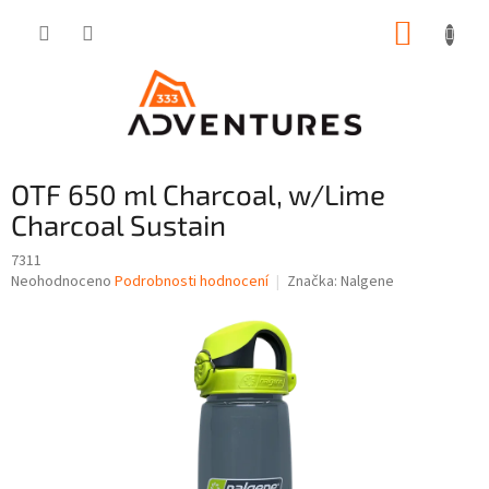
Přejít
NÁKUP
na
obsah
KOŠÍK
OTF 650 ml Charcoal, w/Lime
Charcoal Sustain
7311
Průměrné
Neohodnoceno
Podrobnosti hodnocení
Značka:
Nalgene
hodnocení
produktu
je
0,0
z
5
hvězdiček.