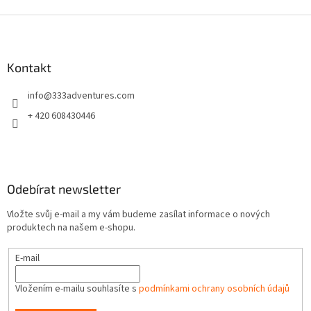
Z
á
p
a
Kontakt
t
info
@
333adventures.com
í
+ 420 608430446
Odebírat newsletter
Vložte svůj e-mail a my vám budeme zasílat informace o nových
produktech na našem e-shopu.
E-mail
Vložením e-mailu souhlasíte s
podmínkami ochrany osobních údajů