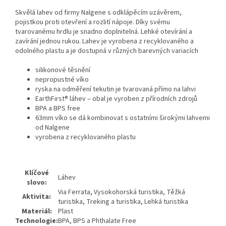
Skvělá lahev od firmy Nalgene s odklápěcím uzávěrem,
pojistkou proti otevření a rozlití nápoje. Díky svému
tvarovanému hrdlu je snadno doplnitelná. Lehké otevírání a
zavírání jednou rukou. Lahev je vyrobena z recyklovaného a
odolného plastu a je dostupná v různých barevných variacích
silikonové těsnění
nepropustné víko
ryska na odměření tekutin je tvarovaná přímo na lahvi
EarthFirst® láhev – obal je vyroben z přírodních zdrojů
BPA a BPS free
63mm víko se dá kombinovat s ostatními širokými lahvemi
od Nalgene
vyrobena z recyklovaného plastu
Klíčové
Láhev
slovo:
Via Ferrata, Vysokohorská turistika, Těžká
Aktivita:
turistika, Treking a turistika, Lehká turistika
Materiál:
Plast
Technologie:
BPA, BPS a Phthalate Free