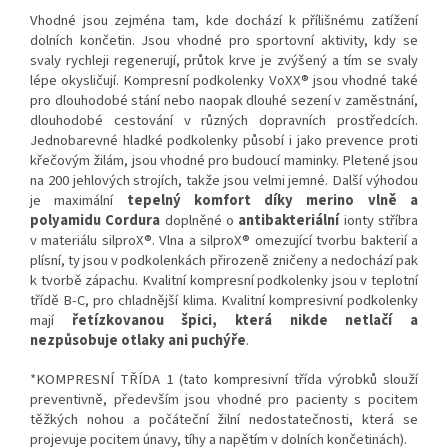
Vhodné jsou zejména tam, kde dochází k přílišnému zatížení
dolních končetin. Jsou vhodné pro sportovní aktivity, kdy se
svaly rychleji regenerují, průtok krve je zvýšený a tím se svaly
lépe okysličují. Kompresní podkolenky VoXX® jsou vhodné také
pro dlouhodobé stání nebo naopak dlouhé sezení v zaměstnání,
dlouhodobé cestování v různých dopravních prostředcích.
Jednobarevné hladké podkolenky působí i jako prevence proti
křečovým žilám, jsou vhodné pro budoucí maminky. Pletené jsou
na 200 jehlových strojích, takže jsou velmi jemné. Další výhodou
je maximální
tepelný komfort díky merino vlně a
polyamidu Cordura
doplněné o
antibakteriální
ionty stříbra
v materiálu silproX®. Vlna a silproX® omezující tvorbu bakterií a
plísní, ty jsou v podkolenkách přirozeně zničeny a nedochází pak
k tvorbě zápachu. Kvalitní kompresní podkolenky jsou v teplotní
třídě B-C, pro chladnější klima. Kvalitní kompresivní podkolenky
mají
řetízkovanou špici, která nikde netlačí a
nezpůsobuje otlaky ani puchýře
.
*KOMPRESNÍ TŘÍDA 1 (tato kompresivní třída výrobků slouží
preventivně, především jsou vhodné pro pacienty s pocitem
těžkých nohou a počáteční žilní nedostatečnosti, která se
projevuje pocitem únavy, tíhy a napětím v dolních končetinách).