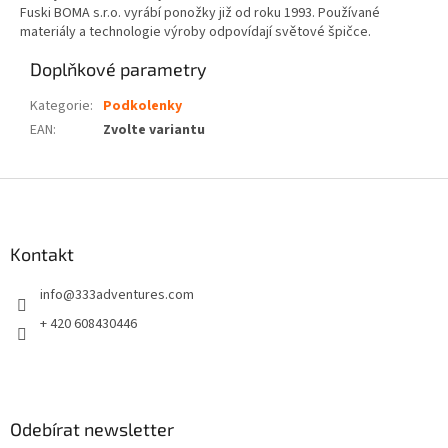
Fuski BOMA s.r.o. vyrábí ponožky již od roku 1993. Používané
materiály a technologie výroby odpovídají světové špičce.
Doplňkové parametry
Kategorie
:
Podkolenky
EAN
:
Zvolte variantu
Z
á
p
a
Kontakt
t
info
@
333adventures.com
í
+ 420 608430446
Odebírat newsletter