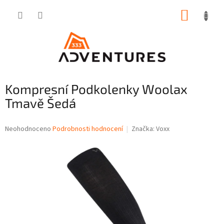
Přejít
NÁKUP
na
obsah
KOŠÍK
Kompresní Podkolenky Woolax
Tmavě Šedá
Průměrné
Neohodnoceno
Podrobnosti hodnocení
Značka:
Voxx
hodnocení
produktu
je
0,0
z
5
hvězdiček.