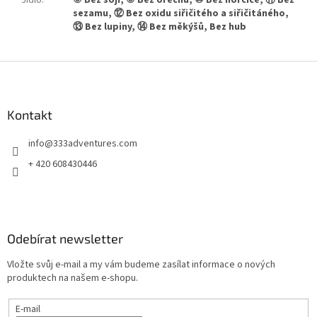
Jídlo
:
⑥ Bez soji, ⑧ Bez ořechů, ⑩ Bez hořčice, ⑪ Bez
sezamu, ⑫ Bez oxidu siřičitého a siřičitáného,
⑬ Bez lupiny, ⑭ Bez měkýšů, Bez hub
Z
á
p
a
Kontakt
t
info
@
333adventures.com
í
+ 420 608430446
Odebírat newsletter
Vložte svůj e-mail a my vám budeme zasílat informace o nových
produktech na našem e-shopu.
E-mail