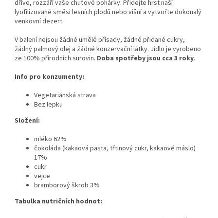
dříve, rozzáří vaše chuťové pohárky. Přidejte hrst naší
lyofilizované směsi lesních plodů nebo višní a vytvořte dokonalý
venkovní dezert.
V balení nejsou žádné umělé přísady, žádné přidané cukry,
žádný palmový olej a žádné konzervační látky. Jídlo je vyrobeno
ze 100% přírodních surovin.
Doba spotřeby jsou cca 3 roky
.
Info pro konzumenty:
Vegetariánská strava
Bez lepku
Složení:
mléko 62%
čokoláda (kakaová pasta, třtinový cukr, kakaové máslo)
17%
cukr
vejce
bramborový škrob 3%
Tabulka nutričních hodnot: