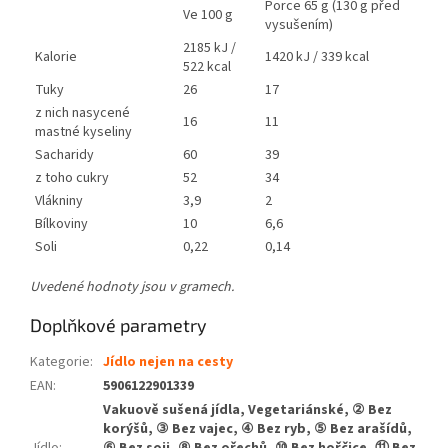
Porce 65 g (130 g před
Ve 100 g
vysušením)
2185 kJ /
Kalorie
1420 kJ / 339 kcal
522 kcal
Tuky
26
17
z nich nasycené
16
11
mastné kyseliny
Sacharidy
60
39
z toho cukry
52
34
Vlákniny
3,9
2
Bílkoviny
10
6,6
Soli
0,22
0,14
Uvedené hodnoty jsou v gramech.
Doplňkové parametry
Kategorie
:
Jídlo nejen na cesty
EAN
:
5906122901339
Vakuově sušená jídla, Vegetariánské, ② Bez
korýšů, ③ Bez vajec, ④ Bez ryb, ⑤ Bez arašídů,