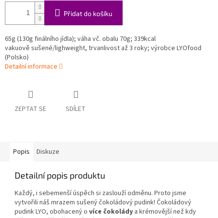
Přidat do košíku
65g (130g finálního jídla); váha vč. obalu 70g; 339kcal
vakuově sušené/lighweight, trvanlivost až 3 roky; výrobce LYOfood
(Polsko)
Detailní informace
ZEPTAT SE
SDÍLET
Popis
Diskuze
Detailní popis produktu
Každý, i sebemenší úspěch si zaslouží odměnu. Proto jsme
vytvořili náš mrazem sušený čokoládový pudink! Čokoládový
pudink LYO, obohacený o
více čokolády
a krémovější než kdy