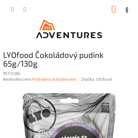
Přejít
NÁKUP
na
obsah
KOŠÍK
LYOfood Čokoládový pudink
65g/130g
957/S265
Průměrné
Neohodnoceno
Podrobnosti hodnocení
Značka:
LYOfood
hodnocení
produktu
je
0,0
z
5
hvězdiček.