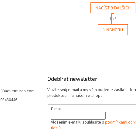
NAČÍST 8 DALŠÍCH
S
1
2
O
t
r
v
NAHORU
á
l
n
á
k
d
o
a
v
c
á
í
n
p
í
r
Odebírat newsletter
v
k
Vložte svůj e-mail a my vám budeme zasílat info
y
333adventures.com
produktech na našem e-shopu.
v
608430446
ý
p
E-mail
i
s
Vložením e-mailu souhlasíte s
podmínkami ochr
u
údajů