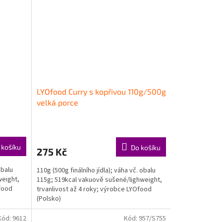
LYOfood Curry s kopřivou 110g/500g
velká porce
 košíku
Do košíku
275 Kč
obalu
110g (500g finálního jídla); váha vč. obalu
weight,
115g; 519kcal vakuově sušené/lighweight,
Ofood
trvanlivost až 4 roky; výrobce LYOfood
(Polsko)
Kód:
9612
Kód:
957/S755