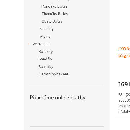
Ponožky Botas
Tkaničky Botas
Obaly Botas
Sandály
Alpina
VÝPRODEJ
LYOfo
Botasky
65g/
Sandály
Spacáky
Ostatní vybaveni
169 
65g (20
Přijímáme online platby
70g; 3
trvanl
(Polsk