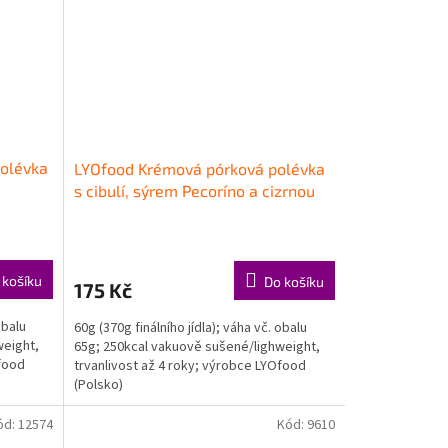
olévka
LYOfood Krémová pórková polévka
s cibulí, sýrem Pecoríno a cizrnou
60g/370g
 košíku
Do košíku
175 Kč
obalu
60g (370g finálního jídla); váha vč. obalu
weight,
65g; 250kcal vakuově sušené/lighweight,
Ofood
trvanlivost až 4 roky; výrobce LYOfood
(Polsko)
ód:
12574
Kód:
9610