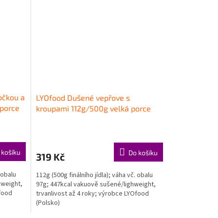
očkou a
LYOfood Dušené vepřove s
porce
kroupami 112g/500g velká porce
 košíku
Do košíku
319 Kč
 obalu
112g (500g finálního jídla); váha vč. obalu
hweight,
97g; 447kcal vakuově sušené/lighweight,
Ofood
trvanlivost až 4 roky; výrobce LYOfood
(Polsko)