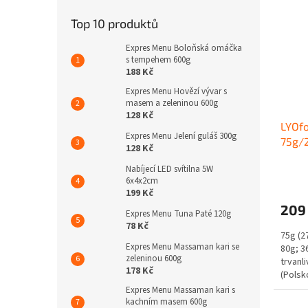
Top 10 produktů
Expres Menu Boloňská omáčka
s tempehem 600g
188 Kč
Expres Menu Hovězí vývar s
masem a zeleninou 600g
128 Kč
LYOfo
Expres Menu Jelení guláš 300g
75g/
128 Kč
Nabíjecí LED svítilna 5W
6x4x2cm
199 Kč
209
Expres Menu Tuna Paté 120g
78 Kč
75g (27
Expres Menu Massaman kari se
80g; 3
zeleninou 600g
trvanl
178 Kč
(Polsk
Expres Menu Massaman kari s
kachním masem 600g