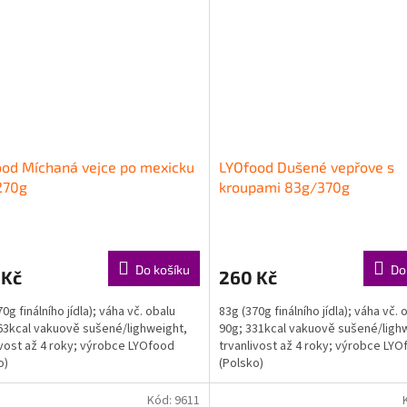
od Míchaná vejce po mexicku
LYOfood Dušené vepřove s
270g
kroupami 83g/370g
Do košíku
Do
 Kč
260 Kč
0g finálního jídla); váha vč. obalu
83g (370g finálního jídla); váha vč. 
63kcal vakuově sušené/lighweight,
90g; 331kcal vakuově sušené/ligh
ivost až 4 roky; výrobce LYOfood
trvanlivost až 4 roky; výrobce LY
o)
(Polsko)
Kód:
9611