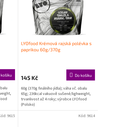
LYOfood Krémová rajská polévka s
paprikou 60g/370g
 košíku
Do košíku
145 Kč
obalu
60g (370g finálního jídla); váha vč. obalu
weight,
65g; 236kcal vakuově sušené/lighweight,
Ofood
trvanlivost až 4 roky; výrobce LYOfood
(Polsko)
Kód:
9615
Kód:
9614