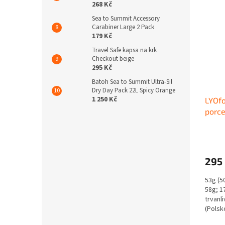
268 Kč
Sea to Summit Accessory
Carabiner Large 2 Pack
179 Kč
Travel Safe kapsa na krk
Checkout beige
295 Kč
Batoh Sea to Summit Ultra-Sil
Dry Day Pack 22L Spicy Orange
1 250 Kč
LYOfo
porc
295
53g (50
58g; 1
trvanl
(Polsk