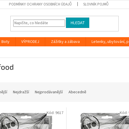
PODMÍNKY OCHRANY OSOBNÍCH ÚDAJŮ
SLOVNÍK POJMŮ
HLEDAT
Boty
VÝPRODEJ
Zážitky a zábava
Letenky, ubytování, po
food
nější
Nejdražší
Nejprodávanější
Abecedně
Kód:
9617
Kód: