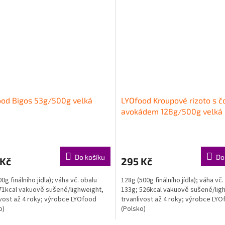
od Bigos 53g/500g velká
LYOfood Kroupové rizoto s č
e
avokádem 128g/500g velká 
Do košíku
Do
 Kč
295 Kč
0g finálního jídla); váha vč. obalu
128g (500g finálního jídla); váha vč.
71kcal vakuově sušené/lighweight,
133g; 526kcal vakuově sušené/lig
ivost až 4 roky; výrobce LYOfood
trvanlivost až 4 roky; výrobce LY
o)
(Polsko)