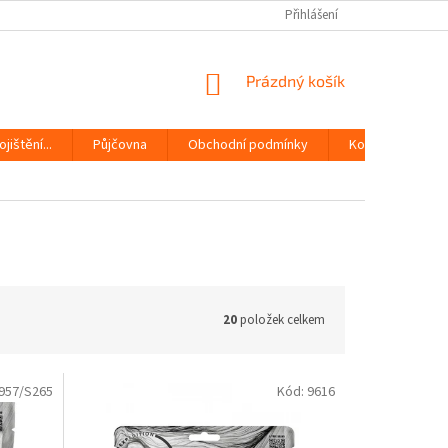
Přihlášení
NÁKUPNÍ
Prázdný košík
KOŠÍK
jištění...
Půjčovna
Obchodní podmínky
Kontakty
20
položek celkem
957/S265
Kód:
9616