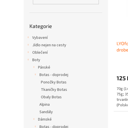
i
r
n
s
o
e
p
d
l
r
u
Přeskočit
o
k
Kategorie
kategorie
d
t
u
Vybavení
ů
LYOfo
k
Jídlo nejen na cesty
drob
t
Oblečení
ů
Boty
Pánské
Botas - doprodej
125 
Ponožky Botas
70g (14
Tkaničky Botas
75g; 3
Obaly Botas
trvanl
Alpina
(Polsk
Sandály
Dámské
Botas - doprodej