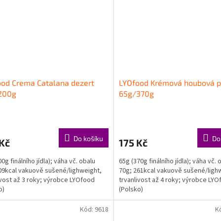
od Crema Catalana dezert
LYOfood Krémová houbová p
200g
65g/370g
Do košíku
Do
Kč
175 Kč
0g finálního jídla); váha vč. obalu
65g (370g finálního jídla); váha vč. 
09kcal vakuově sušené/lighweight,
70g; 261kcal vakuově sušené/ligh
ivost až 3 roky; výrobce LYOfood
trvanlivost až 4 roky; výrobce LY
o)
(Polsko)
Kód:
9618
K