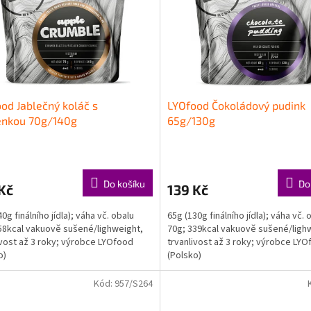
od Jablečný koláč s
LYOfood Čokoládový pudink
enkou 70g/140g
65g/130g
Do košíku
Do
Kč
139 Kč
0g finálního jídla); váha vč. obalu
65g (130g finálního jídla); váha vč. 
58kcal vakuově sušené/lighweight,
70g; 339kcal vakuově sušené/ligh
ivost až 3 roky; výrobce LYOfood
trvanlivost až 3 roky; výrobce LY
o)
(Polsko)
Kód:
957/S264