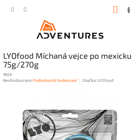
Přejít
NÁKUP
na
obsah
KOŠÍK
LYOfood Míchaná vejce po mexicku
75g/270g
9618
Průměrné
Neohodnoceno
Podrobnosti hodnocení
Značka:
LYOfood
hodnocení
produktu
je
0,0
z
5
hvězdiček.