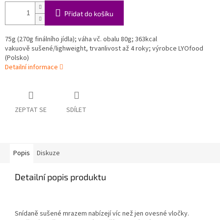
Přidat do košíku
75g (270g finálního jídla); váha vč. obalu 80g; 363kcal
vakuově sušené/lighweight, trvanlivost až 4 roky; výrobce LYOfood
(Polsko)
Detailní informace
ZEPTAT SE
SDÍLET
Popis
Diskuze
Detailní popis produktu
Snídaně sušené mrazem nabízejí víc než jen ovesné vločky.