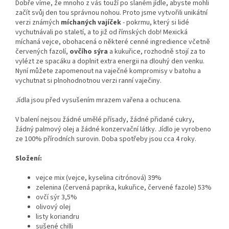
Dobře víme, že mnoho z vás touží po slaném jídle, abyste mohli
začít svůj den tou správnou nohou. Proto jsme vytvořili unikátní
verzi známých
míchaných vajíček
- pokrmu, který si lidé
vychutnávali po staletí, a to již od římských dob! Mexická
míchaná vejce, obohacená o některé cenné ingredience včetně
červených fazolí,
ovčího sýra
a kukuřice, rozhodně stojí za to
vylézt ze spacáku a doplnit extra energii na dlouhý den venku.
Nyní můžete zapomenout na vaječné kompromisy v batohu a
vychutnat si plnohodnotnou verzi ranní vaječiny.
Jídla jsou před vysušením mrazem vařena a ochucena.
V balení nejsou žádné umělé přísady, žádné přidané cukry,
žádný palmový olej a žádné konzervační látky. Jídlo je vyrobeno
ze 100% přírodních surovin.
Doba spotřeby jsou cca 4 roky
.
Složení:
vejce mix (vejce, kyselina citrónová) 39%
zelenina (červená paprika, kukuřice, červené fazole) 53%
ovčí sýr 3,5%
olivový olej
listy koriandru
sušené chilli