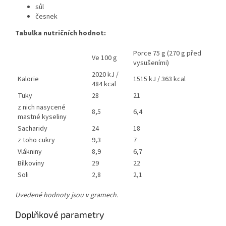
sůl
česnek
Tabulka nutričních hodnot:
Porce 75 g (270 g před
Ve 100 g
vysušeními)
2020 kJ /
Kalorie
1515 kJ / 363 kcal
484 kcal
Tuky
28
21
z nich nasycené
8,5
6,4
mastné kyseliny
Sacharidy
24
18
z toho cukry
9,3
7
Vlákniny
8,9
6,7
Bílkoviny
29
22
Soli
2,8
2,1
Uvedené hodnoty jsou v gramech.
Doplňkové parametry