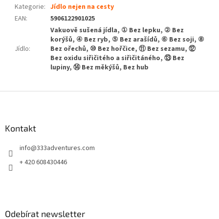
Kategorie
:
Jídlo nejen na cesty
EAN
:
5906122901025
Vakuově sušená jídla, ① Bez lepku, ② Bez
korýšů, ④ Bez ryb, ⑤ Bez arašídů, ⑥ Bez soji, ⑧
Jídlo
:
Bez ořechů, ⑩ Bez hořčice, ⑪ Bez sezamu, ⑫
Bez oxidu siřičitého a siřičitáného, ⑬ Bez
lupiny, ⑭ Bez měkýšů, Bez hub
Z
á
p
a
Kontakt
t
info
@
333adventures.com
í
+ 420 608430446
Odebírat newsletter