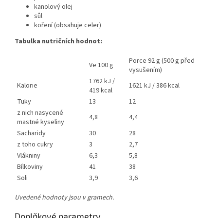
kanolový olej
sůl
koření (obsahuje celer)
Tabulka nutričních hodnot:
Porce 92 g (500 g před
Ve 100 g
vysušením)
1762 kJ /
Kalorie
1621 kJ / 386 kcal
419 kcal
Tuky
13
12
z nich nasycené
4,8
4,4
mastné kyseliny
Sacharidy
30
28
z toho cukry
3
2,7
Vlákniny
6,3
5,8
Bílkoviny
41
38
Soli
3,9
3,6
Uvedené hodnoty jsou v gramech.
Doplňkové parametry