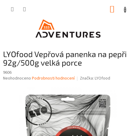
Přejít
NÁKUP
na
obsah
KOŠÍK
LYOfood Vepřová panenka na pepři
92g/500g velká porce
9606
Průměrné
Neohodnoceno
Podrobnosti hodnocení
Značka:
LYOfood
hodnocení
produktu
je
0,0
z
5
hvězdiček.