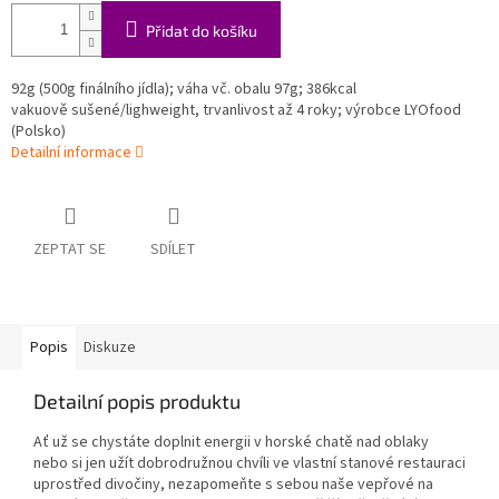
Přidat do košíku
92g (500g finálního jídla); váha vč. obalu 97g; 386kcal
vakuově sušené/lighweight, trvanlivost až 4 roky; výrobce LYOfood
(Polsko)
Detailní informace
ZEPTAT SE
SDÍLET
Popis
Diskuze
Detailní popis produktu
Ať už se chystáte doplnit energii v horské chatě nad oblaky
nebo si jen užít dobrodružnou chvíli ve vlastní stanové restauraci
uprostřed divočiny, nezapomeňte s sebou naše vepřové na