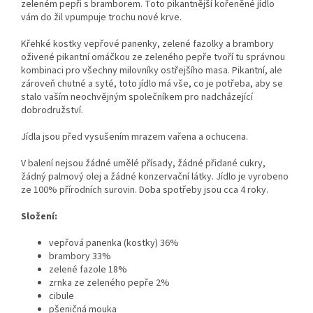
zeleném pepři s bramborem. Toto pikantnější kořeněné jídlo
vám do žil vpumpuje trochu nové krve.
Křehké kostky vepřové panenky, zelené fazolky a brambory
oživené pikantní omáčkou ze zeleného pepře tvoří tu správnou
kombinaci pro všechny milovníky ostřejšího masa. Pikantní, ale
zároveň chutné a syté, toto jídlo má vše, co je potřeba, aby se
stalo vaším neochvějným společníkem pro nadcházející
dobrodružství.
Jídla jsou před vysušením mrazem vařena a ochucena.
V balení nejsou žádné umělé přísady, žádné přidané cukry,
žádný palmový olej a žádné konzervační látky. Jídlo je vyrobeno
ze 100% přírodních surovin.
Doba spotřeby jsou cca 4 roky
.
Složení:
vepřová panenka (kostky) 36%
brambory 33%
zelené fazole 18%
zrnka ze zeleného pepře 2%
cibule
pšeničná mouka