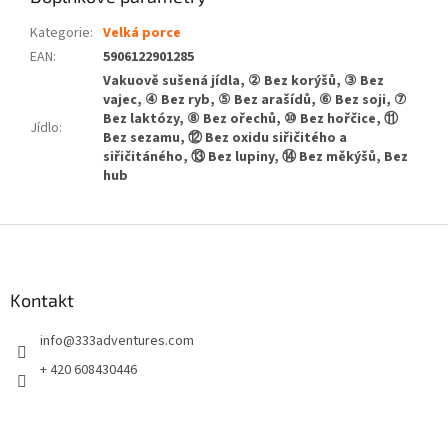
Kategorie
:
Velká porce
EAN
:
5906122901285
Vakuově sušená jídla, ② Bez korýšů, ③ Bez
vajec, ④ Bez ryb, ⑤ Bez arašídů, ⑥ Bez soji, ⑦
Bez laktózy, ⑧ Bez ořechů, ⑩ Bez hořčice, ⑪
Jídlo
:
Bez sezamu, ⑫ Bez oxidu siřičitého a
siřičitáného, ⑬ Bez lupiny, ⑭ Bez měkýšů, Bez
hub
Z
á
p
a
Kontakt
t
info
@
333adventures.com
í
+ 420 608430446