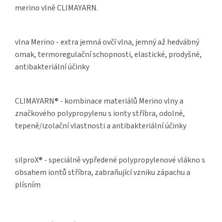
merino vlně CLIMAYARN.
vlna Merino - extra jemná ovčí vlna, jemný až hedvábný
omak, termoregulační schopnosti, elastické, prodyšné,
antibakteriální účinky
CLIMAYARN® - kombinace materiálů Merino vlny a
značkového polypropylenu s ionty stříbra, odolné,
tepeně/izolační vlastnosti a antibakteriální účinky
silproX® - speciálně vypředené polypropylenové vlákno s
obsahem iontů stříbra, zabraňující vzniku zápachu a
plísním