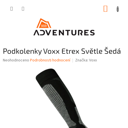
Přejít
NÁKUP
na
obsah
KOŠÍK
Podkolenky Voxx Etrex Světle Šedá
Průměrné
Neohodnoceno
Podrobnosti hodnocení
Značka:
Voxx
hodnocení
produktu
je
0,0
z
5
hvězdiček.