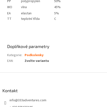
PP
polypropylen
50%
WO
vlna
45%
EA
elastan
5%
TT
teplotní třída
C
Doplňkové parametry
Kategorie
:
Podkolenky
EAN
:
Zvolte variantu
Z
á
p
a
Kontakt
t
info
@
333adventures.com
í