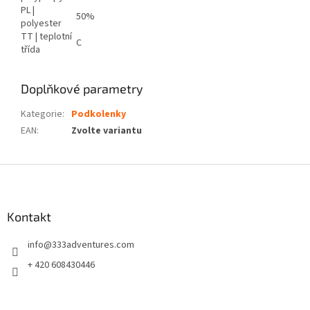
PL |
50%
polyester
TT | teplotní
C
třída
Doplňkové parametry
Kategorie
:
Podkolenky
EAN
:
Zvolte variantu
Z
á
p
a
Kontakt
t
info
@
333adventures.com
í
+ 420 608430446