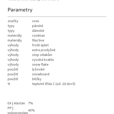
Parametry
značky
voxx
typy
pánské
typy
dámské
materiály
coolmax
materiály
filactive
výhody
froté úplet
výhody
extra prodyšné
výhody
stop otlakům
výhody
vysoká kvalita
výhody
snow flake
použití
lyžování
použití
snowboard
použití
běžky
tt
teplotní třída C (od -20 do+5)
EA | elastan
7%
PP |
43%
polypropylen