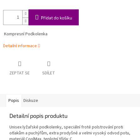
Přidat do košíku
Kompresní Podkolenka
Detailní informace
ZEPTAT SE
SDÍLET
Popis
Diskuze
Detailní popis produktu
Unisex lyžařské podkolenky, speciální froté polstrování proti
otlakům a puchýřům, extra prodyšné a velmi vysoký odvod potu,
materiál CoolMax, teplotní třída: C