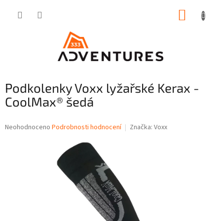
Přejít
NÁKUP
na
obsah
KOŠÍK
Podkolenky Voxx lyžařské Kerax -
CoolMax® šedá
Průměrné
Neohodnoceno
Podrobnosti hodnocení
Značka:
Voxx
hodnocení
produktu
je
0,0
z
5
hvězdiček.