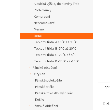
n
Klasická výška, do ploviny lítek
e
Podkolenky
l
Kompresní
Nepromokavé
Merino
Botas
Teplotní třída: A 10˚C až 35˚C
Teplotní třída: B -5˚C až 20˚C
Teplotní třída: C -20˚C až 5˚C
Teplotní třída: D -35˚C až -10˚C
Pánské oblečení
CityZen
Pánské polokošile
Pánská trička
Popi
Pánské triko dlouhý rukáv
Košile
Det
Dámské oblečení