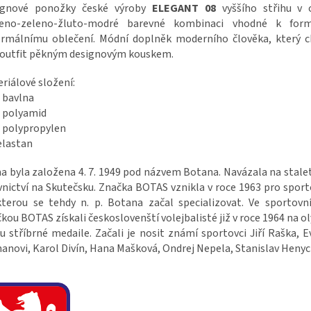
ignové ponožky české výroby
ELEGANT 08
vyššího střihu v 
veno-zeleno-žluto-modré barevné kombinaci vhodné k for
rmálnímu oblečení. Módní doplněk moderního člověka, který c
 outfit pěkným designovým kouskem.
riálové složení:
 bavlna
 polyamid
 polypropylen
elastan
a byla založena 4. 7. 1949 pod názvem Botana. Navázala na stalet
nictví na Skutečsku. Značka BOTAS vznikla v roce 1963 pro sport
terou se tehdy n. p. Botana začal specializovat. Ve sportovn
kou BOTAS získali českoslovenští volejbalisté již v roce 1964 na o
u stříbrné medaile. Začali je nosit známí sportovci Jiří Raška, E
novi, Karol Divín, Hana Mašková, Ondrej Nepela, Stanislav Henych