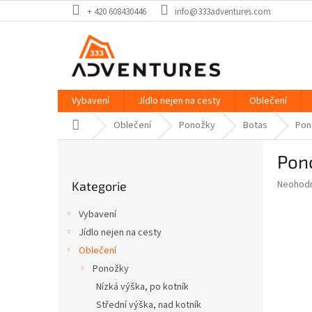
Přejít
+ 420 608430446
info@333adventures.com
na
obsah
Vybavení
Jídlo nejen na cesty
Oblečení
Domů
Oblečení
Ponožky
Botas
Pon
P
Pon
o
Přeskočit
s
Průměr
Neohod
Kategorie
kategorie
t
hodnoce
r
produkt
Vybavení
a
je
Jídlo nejen na cesty
0,0
n
z
Oblečení
n
5
í
Ponožky
hvězdič
p
Nízká výška, po kotník
a
Střední výška, nad kotník