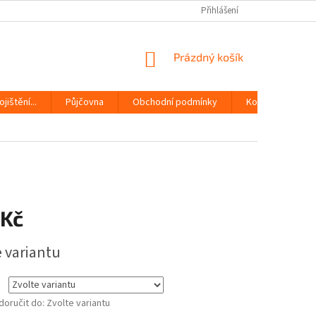
Přihlášení
NÁKUPNÍ
Prázdný košík
KOŠÍK
jištění...
Půjčovna
Obchodní podmínky
Kontakty
 Kč
e variantu
oručit do:
Zvolte variantu