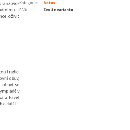
Kategorie
:
Botas
oranžovo-
málnímu i
EAN
:
Zvolte variantu
hce oživit
ou tradici
ovní obuv,
í obuvi se
lympiádě v
va a Pavel
 a další.