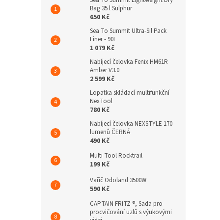
Sea To Summit Lightweight Dry
Bag 35 l Sulphur
650 Kč
Sea To Summit Ultra-Sil Pack
Liner - 90L
1 079 Kč
Nabíjecí čelovka Fenix HM61R
Amber V3.0
2 599 Kč
Lopatka skládací multifunkční
NexTool
780 Kč
Nabíjecí čelovka NEXSTYLE 170
lumenů ČERNÁ
490 Kč
Multi Tool Rocktrail
199 Kč
Vařič Odoland 3500W
590 Kč
CAPTAIN FRITZ ®, Sada pro
procvičování uzlů s výukovými