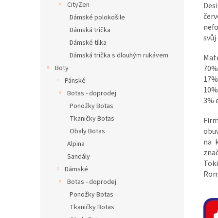
CityZen
Des
čer
Dámské polokošile
nefo
Dámská trička
svůj
Dámské tílka
Dámská trička s dlouhým rukávem
Mate
70%
Boty
17%
Pánské
10%
Botas - doprodej
3% 
Ponožky Botas
Tkaničky Botas
Firm
obuv
Obaly Botas
na k
Alpina
znač
Sandály
Toki
Dámské
Roma
Botas - doprodej
Ponožky Botas
Tkaničky Botas