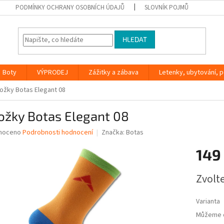
PODMÍNKY OCHRANY OSOBNÍCH ÚDAJŮ
SLOVNÍK POJMŮ
HLEDAT
Boty
VÝPRODEJ
Zážitky a zábava
Letenky, ubytování, po
ožky Botas Elegant 08
ožky Botas Elegant 08
né
noceno
Podrobnosti hodnocení
Značka:
Botas
ní
149
u
Měrná
Zvolt
cena:
ek.
Varianta
Můžeme d