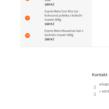
videi
299 Kč
Expres MenuTom Kha Gai -
Kokosová polévka s kuřecím
masem 600g
168 Kč
Expres Menu Massaman kari s
kachním masem 600g
268 Kč
Z
á
p
a
t
Kontakt
í
info
@
+ 420 