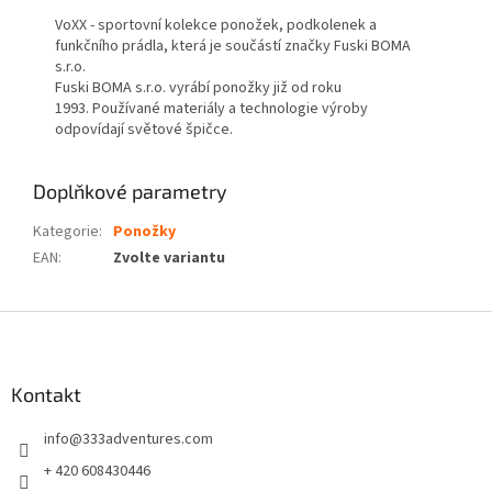
VoXX - sportovní kolekce ponožek, podkolenek a
funkčního prádla, která je součástí značky Fuski BOMA
s.r.o.
Fuski BOMA s.r.o. vyrábí ponožky již od roku
1993. Používané materiály a technologie výroby
odpovídají světové špičce.
Doplňkové parametry
Kategorie
:
Ponožky
EAN
:
Zvolte variantu
Z
á
p
a
Kontakt
t
info
@
333adventures.com
í
+ 420 608430446