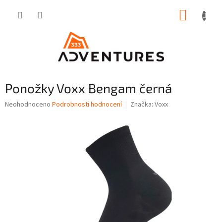
Přejít
NÁKUP
na
obsah
KOŠÍK
Ponožky Voxx Bengam černá
Průměrné
Neohodnoceno
Podrobnosti hodnocení
Značka:
Voxx
hodnocení
produktu
je
0,0
z
5
hvězdiček.