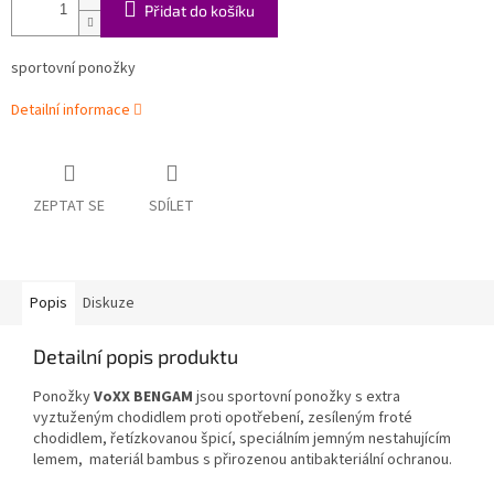
Přidat do košíku
sportovní ponožky
Detailní informace
ZEPTAT SE
SDÍLET
Popis
Diskuze
Detailní popis produktu
Ponožky
VoXX BENGAM
jsou sportovní ponožky s extra
vyztuženým chodidlem proti opotřebení, zesíleným froté
chodidlem, řetízkovanou špicí, speciálním jemným nestahujícím
lemem, materiál bambus s přirozenou antibakteriální ochranou.