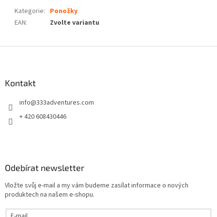
Kategorie
:
Ponožky
EAN
:
Zvolte variantu
Z
á
p
a
Kontakt
t
info
@
333adventures.com
í
+ 420 608430446
Odebírat newsletter
Vložte svůj e-mail a my vám budeme zasílat informace o nových
produktech na našem e-shopu.
E-mail