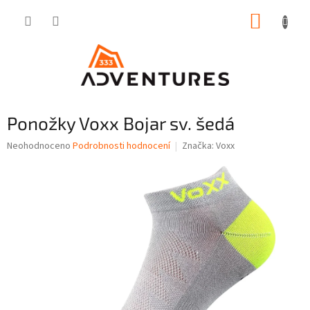
Přejít
NÁKUP
na
obsah
KOŠÍK
Ponožky Voxx Bojar sv. šedá
Průměrné
Neohodnoceno
Podrobnosti hodnocení
Značka:
Voxx
hodnocení
produktu
je
0,0
z
5
hvězdiček.