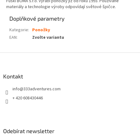
Fuski BOMA s.r.o. vyrábí ponožky již od roku 1993. Používané
materiály a technologie výroby odpovídají světové špičce.
Doplňkové parametry
Kategorie
:
Ponožky
EAN
:
Zvolte variantu
Z
á
p
a
Kontakt
t
info
@
333adventures.com
í
+ 420 608430446
Odebírat newsletter