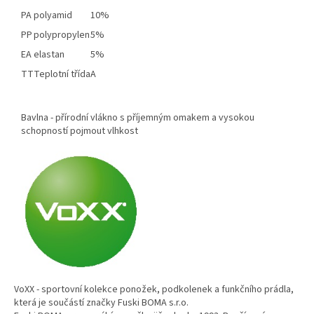
PA
polyamid
10%
PP
polypropylen
5%
EA
elastan
5%
TT
Teplotní třída
A
Bavlna - přírodní vlákno s příjemným omakem a vysokou
schopností pojmout vlhkost
VoXX - sportovní kolekce ponožek, podkolenek a funkčního prádla,
která je součástí značky Fuski BOMA s.r.o.