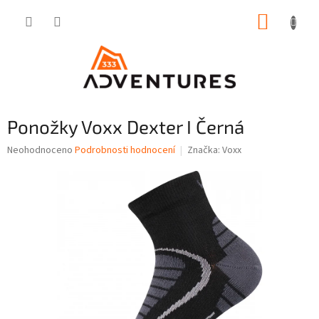
Přejít
NÁKUP
na
obsah
KOŠÍK
Ponožky Voxx Dexter I Černá
Průměrné
Neohodnoceno
Podrobnosti hodnocení
Značka:
Voxx
hodnocení
produktu
je
0,0
z
5
hvězdiček.