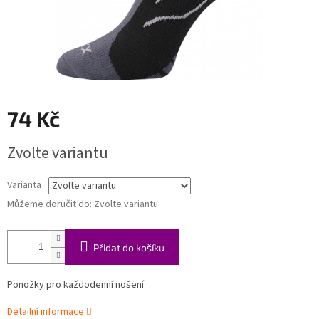
74 Kč
Měrná
Zvolte variantu
cena:
Varianta
Můžeme doručit do:
Zvolte variantu
Přidat do košíku
Ponožky pro každodenní nošení
Detailní informace