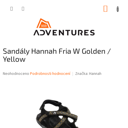
Přejít
NÁKUP
na
obsah
KOŠÍK
Sandály Hannah Fria W Golden /
Yellow
Průměrné
Neohodnoceno
Podrobnosti hodnocení
Značka:
Hannah
hodnocení
produktu
je
0,0
z
5
hvězdiček.