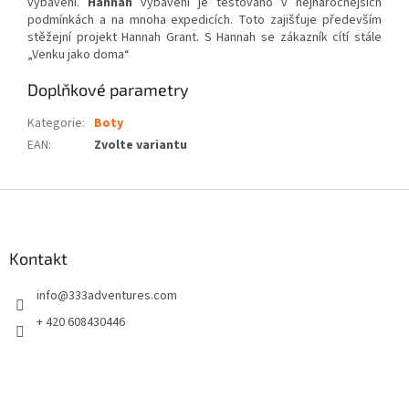
vybavení.
Hannah
vybavení je testováno v nejnáročnějších
podmínkách a na mnoha expedicích. Toto zajišťuje především
stěžejní projekt Hannah Grant. S Hannah se zákazník cítí stále
„Venku jako doma“
Doplňkové parametry
Kategorie
:
Boty
EAN
:
Zvolte variantu
Z
á
p
a
Kontakt
t
info
@
333adventures.com
í
+ 420 608430446