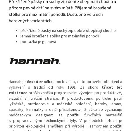
Překřížené pásky na suchý zip dobře obepínají chodilo a
přitom pevně drží na svém místě. Příjemná broušená
stélka pro maximální pohodlí. Dostupné ve třech
barevných variantách.
překřížené pásky na suchý zip dobře obepínají chodilo
jemná broušená stélka pro maximální pohodlí
podrážka je gumová
Hannah je
česká značka
sportovního, outdoorového oblečení a
vybavení s tradicí od roku 1991. Za skoro
třicet let
existence
prošla značka progresivním vývojem po produktové,
vizuální a funkční stránce. K produktovému portfoliu patří
lyžařské, outdoorové a městské oblečení, batohy, stany,
spacáky, karimatky a další příslušenství. Značka se vyznačuje
nadčasovým designem za použití funkčních materiálů
s propracovanými technickými styly. V posledních letech je
prioritou ekologické smýšlení při výrobě i samotném použití