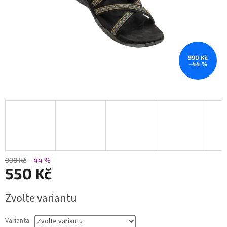
990 Kč
–44 %
990 Kč
–44 %
550 Kč
Měrná
Zvolte variantu
cena:
Varianta