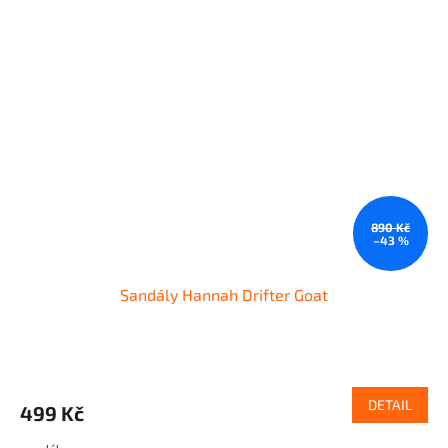
890 Kč
–43 %
Sandály Hannah Drifter Goat
DETAIL
499 Kč