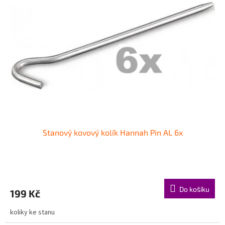
i
r
s
o
p
d
r
u
o
k
d
t
u
ů
k
t
ů
Stanový kovový kolík Hannah Pin AL 6x
Do košíku
199 Kč
koliky ke stanu