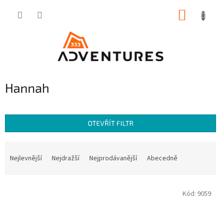
Přejít
NÁKUP
na
obsah
KOŠÍK
Hannah
OTEVŘÍT FILTR
Ř
a
Nejlevnější
Nejdražší
Nejprodávanější
Abecedně
z
e
V
n
Kód:
9059
ý
í
p
p