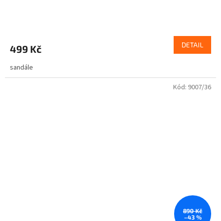
DETAIL
499 Kč
sandále
Kód:
9007/36
890 Kč
–43 %