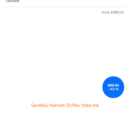
sandále
Kód:
8998/41
890 Kč
–43 %
Sandály Hannah Drifter India Ink