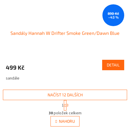
890 Kč
–43 %
Sandály Hannah W Drifter Smoke Green/Dawn Blue
DETAIL
499 Kč
sandále
NAČÍST 12 DALŠÍCH
S
1
3
t
O
r
30
položek celkem
v
á
l
NAHORU
n
á
k