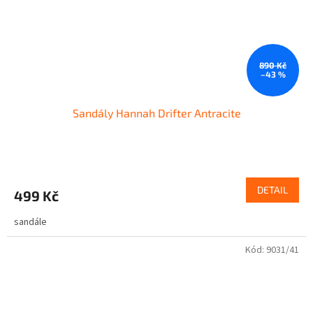
890 Kč
–43 %
Sandály Hannah Drifter Antracite
DETAIL
499 Kč
sandále
Kód:
9031/41