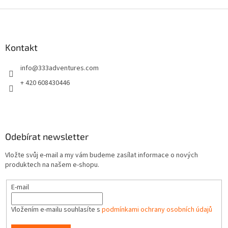
d
o
v
Z
a
á
c
á
n
í
p
í
p
a
Kontakt
r
t
v
info
@
333adventures.com
í
k
y
+ 420 608430446
v
ý
p
i
s
Odebírat newsletter
u
Vložte svůj e-mail a my vám budeme zasílat informace o nových
produktech na našem e-shopu.
E-mail
Vložením e-mailu souhlasíte s
podmínkami ochrany osobních údajů