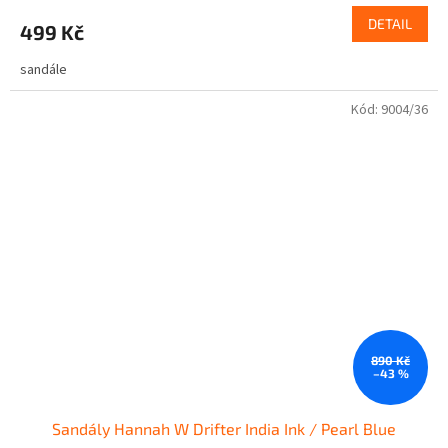
DETAIL
499 Kč
sandále
Kód:
9004/36
890 Kč
–43 %
Sandály Hannah W Drifter India Ink / Pearl Blue