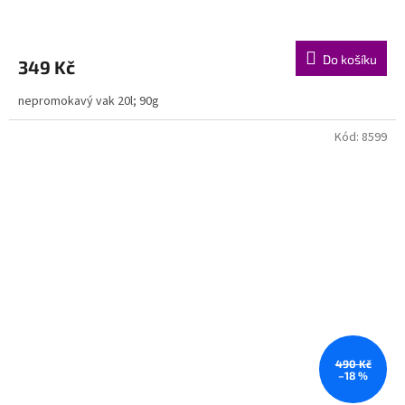
Do košíku
349 Kč
nepromokavý vak 20l; 90g
Kód:
8599
490 Kč
–18 %