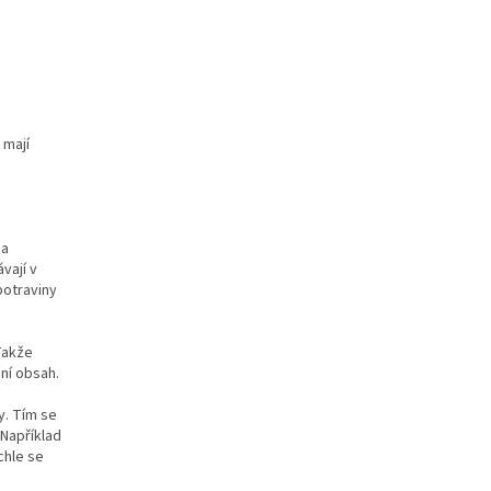
 mají
 a
vají v
potraviny
Takže
ční obsah.
y. Tím se
 Například
chle se