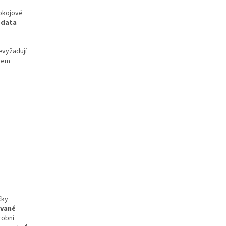
pokojové
 data
evyžadují
ohem
čky
vané
robní