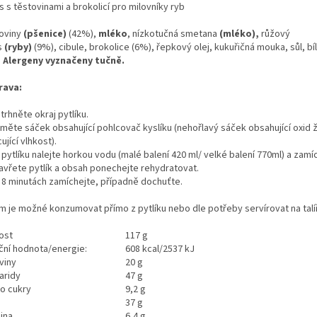
 s těstovinami a brokolicí pro milovníky ryb
oviny
(pšenice)
(42%),
mléko
, nízkotučná smetana
(mléko),
růžový
s
(ryby)
(9%), cibule, brokolice (6%), řepkový olej, kukuřičná mouka, sůl, bí
.
Alergeny vyznačeny tučně.
rava:
trhněte okraj pytlíku.
yjměte sáček obsahující pohlcovač kyslíku (nehořlavý sáček obsahující oxid 
ující vlhkost).
 pytlíku nalejte horkou vodu (malé balení 420 ml/ velké balení 770ml) a zamí
zavřete pytlík a obsah ponechejte rehydratovat.
o 8 minutách zamíchejte, případně dochuťte.
m je možné konzumovat přímo z pytlíku nebo dle potřeby servírovat na talíř
ost
117 g
iční hodnota/energie:
608 kcal/2537 kJ
viny
20 g
aridy
47 g
ho cukry
9,2 g
37 g
ina
6,4 g