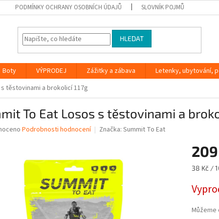
PODMÍNKY OCHRANY OSOBNÍCH ÚDAJŮ
SLOVNÍK POJMŮ
HLEDAT
Boty
VÝPRODEJ
Zážitky a zábava
Letenky, ubytování, po
s těstovinami a brokolicí 117g
it To Eat Losos s těstovinami a brokol
né
noceno
Podrobnosti hodnocení
Značka:
Summit To Eat
ní
209
u
Měrná
38 Kč / 1
cena:
Vypro
ek.
Můžeme d