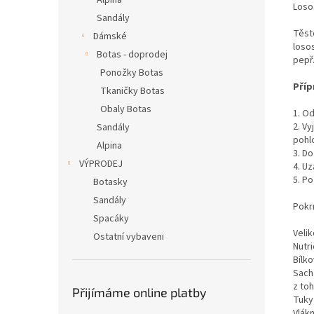
Alpina
Losos
Sandály
Těst
Dámské
loso
Botas - doprodej
pepř
Ponožky Botas
Příp
Tkaničky Botas
Obaly Botas
1. Od
2. V
Sandály
pohlc
Alpina
3. Do
VÝPRODEJ
4. U
5. P
Botasky
Sandály
Pokr
Spacáky
Velik
Ostatní vybaveni
Nutr
Bílko
Sach
z to
Přijímáme online platby
Tuky
Vlákn