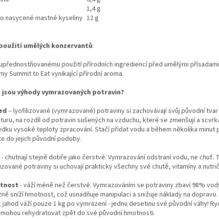
1,4 g
ho nasycené mastné kyseliny
12 g
použití umělých konzervantů
:
 upřednostňovanému použití přírodních ingrediencí před umělými přísadami
my Summit to Eat vynikající přírodní aroma.
 jsou výhody vymrazovaných potravin?
ed
– lyofilizované (vymrazované) potraviny si zachovávají svůj původní tvar
turu, na rozdíl od potravin sušených na vzduchu, které se zmenšují a scvrká
edku vysoké teploty zpracování. Stačí přidat vodu a během několika minut 
te do jejich původní podoby.
- chutnají stejně dobře jako čerstvé. Vymrazování odstraní vodu, ne chuť. 
lizované potraviny si uchovají prakticky všechny své chutě, vitamíny a nutri
tnost
- váží méně než čerstvé. Vymrazováním se potraviny zbaví 98% vod
zně sníží hmotnost, což usnadňuje manipulaci a snižuje náklady na dopravu.
g jahod váží pouze 1 kg po vymrazení - jednu desetinu své původní váhy! Ry
 mohou rehydratovat zpět do své původní hmotnosti.