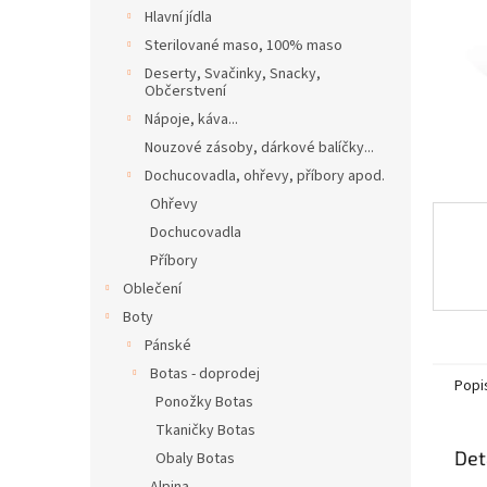
n
Hlavní jídla
e
Sterilované maso, 100% maso
l
Deserty, Svačinky, Snacky,
Občerstvení
Nápoje, káva...
Nouzové zásoby, dárkové balíčky...
Dochucovadla, ohřevy, příbory apod.
Ohřevy
Dochucovadla
Příbory
Oblečení
Boty
Pánské
Botas - doprodej
Popi
Ponožky Botas
Tkaničky Botas
Det
Obaly Botas