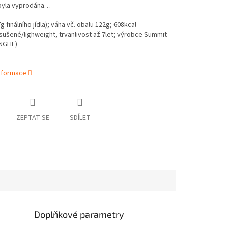
byla vyprodána…
g finálního jídla); váha vč. obalu 122g; 608kcal
ušené/lighweight, trvanlivost až 7let; výrobce Summit
NGLIE)
informace
ZEPTAT SE
SDÍLET
Doplňkové parametry