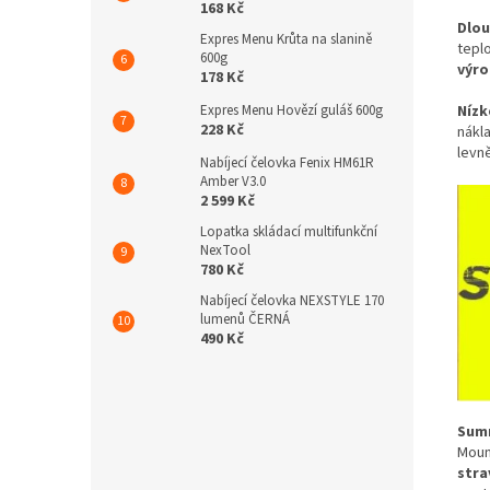
168 Kč
Dlou
Expres Menu Krůta na slanině
tepl
600g
výro
178 Kč
Nízk
Expres Menu Hovězí guláš 600g
228 Kč
nákl
levn
Nabíjecí čelovka Fenix HM61R
Amber V3.0
2 599 Kč
Lopatka skládací multifunkční
NexTool
780 Kč
Nabíjecí čelovka NEXSTYLE 170
lumenů ČERNÁ
490 Kč
Summ
Moun
stra