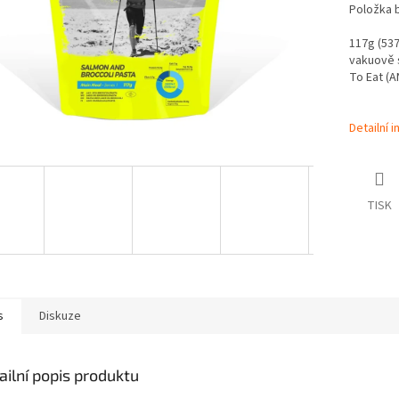
Položka 
117g (537
vakuově s
To Eat (A
Detailní 
TISK
s
Diskuze
ailní popis produktu