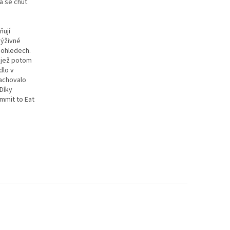
la se chuť
ňují
výživné
 ohledech.
, jež potom
dlo v
zachovalo
Díky
mmit to Eat