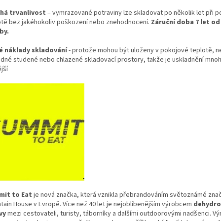
há trvanlivost
– vymrazované potraviny lze skladovat po několik let při 
otě bez jakéhokoliv poškození nebo znehodnocení.
Záruční doba 7 let od
by.
é náklady skladování
- protože mohou být uloženy v pokojové teplotě, n
adné studené nebo chlazené skladovací prostory, takže je uskladnění mn
ější
it to Eat
je nová značka, která vznikla přebrandováním světoznámé zna
tain House v Evropě. Více než 40 let je nejoblíbenějším výrobcem
dehydro
vy
mezi cestovateli, turisty, táborníky a dalšími outdoorovými nadšenci. Vý