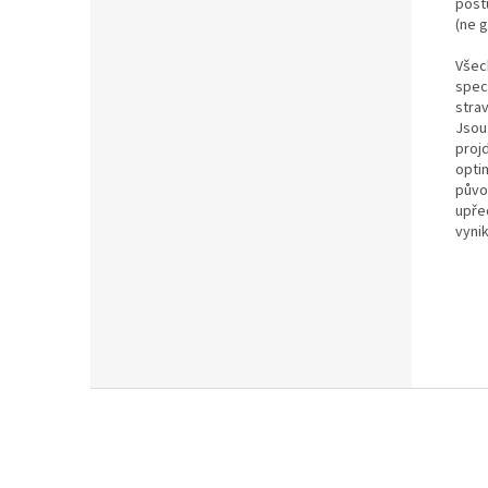
postu
(ne g
Všec
spec
stra
Jsou 
proj
opti
půvo
upře
vynik
Z
á
p
a