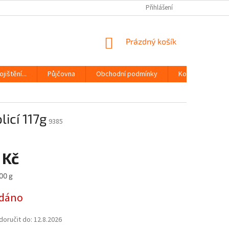
Přihlášení
NÁKUPNÍ
Prázdný košík
KOŠÍK
jištění...
Půjčovna
Obchodní podmínky
Kontakty
icí 117g
9385
 Kč
00 g
dáno
oručit do:
12.8.2026