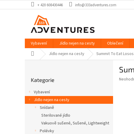
Přejít
+ 420 608430446
info@333adventures.com
na
obsah
Vybavení
Jídlo nejen na cesty
Oblečení
Domů
Jídlo nejen na cesty
Summit To Eat Losos 
P
Summ
o
Přeskočit
s
Průměr
Neohod
Kategorie
kategorie
t
hodnoce
r
produkt
Vybavení
a
je
Jídlo nejen na cesty
0,0
n
z
Snídaně
n
5
í
Sterilované jídlo
hvězdič
p
Vakuově sušené, Sušené, Lightweight
a
Polévky