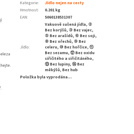
Kategorie
:
Jídlo nejen na cesty
Hmotnost
:
0.201 kg
EAN
:
5060138531307
lý
Vakuově sušená jídla, ②
Bez korýšů, ③ Bez vajec,
⑤ Bez arašídů, ⑥ Bez soji,
⑧ Bez ořechů, ⑨ Bez
Jídlo
:
celeru, ⑩ Bez hořčice, ⑪
Bez sezamu, ⑫ Bez oxidu
železa
siřičitého a siřičitáného,
⑬ Bez lupiny, ⑭ Bez
chejte.
měkýšů, Bez hub
Položka byla vyprodána…
.