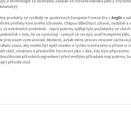
py a technologie se nezměnili, naopak se rozšířila nabídka jídel a zvýrazni
lutamáty!).
hny produkty se vyrábějí ve společnosti European Freeze Dry v
Anglii
a spl
ifické potřeby koncového uživatele. Chápou důležitost zdravé, vydatné a 
vy za extrémních podmínek. Jejich pokrmy splňují tyto požadavky ve všech
jedinečné v tom, že se vymrazují - vymyslí se recept, uvaří kompletní jídlo
de procesem vymrazování. Moderní, avšak mírný proces mrazení zachová jí
málním stavu, aby mohlo být opět snadno a rychle rozmrazeno a přitom si 
dní chuť, strukturu a především čerstvost jako v den, kdy bylo připraveno. 
dnostňování přírodních ingrediencí před umělými přísadami mají pokrmy Su
ající přírodní chuť.