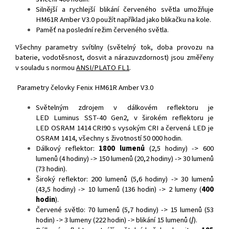
Silnější a rychlejší blikání červeného světla umožňuje
HM61R Amber V3.0 použít například jako blikačku na kole.
Paměť na poslední režim červeného světla.
Všechny parametry svítilny (světelný tok, doba provozu na
baterie, vodotěsnost, dosvit a nárazuvzdornost) jsou změřeny
v souladu s normou
ANSI/PLATO FL1
.
Parametry čelovky Fenix HM61R Amber V3.0
Světelným zdrojem v dálkovém reflektoru je
LED Luminus SST-40 Gen2, v širokém reflektoru je
LED OSRAM 1414 CRI90 s vysokým CRI a červená LED je
OSRAM 1414, všechny s životností 50 000 hodin.
Dálkový reflektor:
1800 lumenů
(2,5 hodiny) -> 600
lumenů (4 hodiny) -> 150 lumenů (20,2 hodiny) -> 30 lumenů
(73 hodin).
Široký reflektor: 200 lumenů (5,6 hodiny) -> 30 lumenů
(43,5 hodiny) -> 10 lumenů (136 hodin) -> 2 lumeny (
400
hodin
).
Červené světlo: 70 lumenů (5,7 hodiny) -> 15 lumenů (53
hodin) -> 3 lumeny (222 hodin) -> blikání 15 lumenů (
/
).