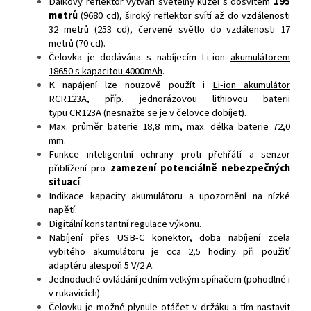
Dálkový reflektor vytváří světelný kužel s dosvitem
195
metrů
(9680 cd), široký reflektor svítí až do vzdálenosti
32 metrů (253 cd), červené světlo do vzdálenosti 17
metrů (70 cd).
Čelovka je dodávána s nabíjecím Li-ion
akumulátorem
18650 s kapacitou 4000mAh
.
K napájení lze nouzově použít i
Li-ion akumulátor
RCR123A
, příp. jednorázovou lithiovou baterii
typu
CR123A
(nesnažte se je v čelovce dobíjet).
Max. průměr baterie 18,8 mm, max. délka baterie 72,0
mm.
Funkce inteligentní ochrany proti přehřátí a senzor
přiblížení pro
zamezení potenciálně nebezpečných
situací
.
Indikace kapacity akumulátoru a upozornění na nízké
napětí.
Digitální konstantní regulace výkonu.
Nabíjení přes USB-C konektor, doba nabíjení zcela
vybitého akumulátoru je cca 2,5 hodiny při použití
adaptéru alespoň 5 V/2 A.
Jednoduché ovládání jedním velkým spínačem (pohodlné i
v rukavicích).
Čelovku je možné plynule otáčet v držáku a tím nastavit