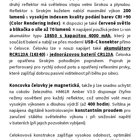
druhý reflektor má světelnou stopu velmi širokou a plynulou.
Reflektor s širokým kuželem nabízí maximální výkon
200
lumenů
s
vysokým indexem kvality podání barev CRI >90
(Color Rendering Index)
. K dispozici je také
červené světlo
a blikačka o síle až 70 lumenů
. K napájení používá jeden Li-ion
akumulátor typu
18650 s kapacitou 4000 mAh
, který je
součástí balení a nabíjí se přes moderní
USB-C konektor
přímo
v čelovce. Čelovku lze v nouzi napájet také
akumulátory
RCR123A (16340)
i
jednorázovou baterií CR123A
. Čelovka
je opatřena širokým pohodlným popruhem. Popruh je
perforovaný pro rychlý odvod potu a opatřený reflexními prvky,
které zajišťují dobrou pasivní viditelnost při běhu po silnici.
Koncovka čelovky je magnetická
, takže ji lze snadno uchytit
na cokoliv železného. HM61R Amber V3.0 disponuje čtyřmi
režimy osvětlení pro každý reflektor, což umožní volit mezi
vysokým výkonem a dlouhou výdrží (až
400 hodin
). Svítilna je
napájena digitálně kontrolovaným
konstantním proudem
pro
zaručení stálého světelného výkonu i při snižování napětí
v bateriích (při jejich pozvolném vybíjení).
Celokovová konstrukce zajišťuje vysokou odolnost, optimální