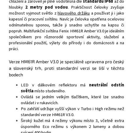
chlazení a zároveň je plně vodotěsná dle
standardu IP68
až do
hloubky
2 metry pod vodou
. Praktičnost čelovky zvyšuje
možnost vyjmout světlo z
hlavového držáku
a používat ji i jako
kapesní či pracovní svítilnu. Navíc je čelovka opatřena ocelovou
odnímatelnou sponou, takže ji snadno uchytíte na kapsu či
popruh. Multifunkční svítilna Fenix HM61R Amber V3.0 je ideálním
společníkem pro různorodé sportovní aktivity, služební a
profesionální použití, výlety do přírody i do domácnosti a na
práci.
Verze HM61R Amber V3.0 je speciálně upravena pro český
a slovenský trh, proti standardní verzi se liší v těchto
bodech
LED v dálkovém reflektoru má
neutrální odstín
světla
místo studeného.
Ovládá se jedním velkým tlačítkem, které lze snadno
ovládat i v rukavicích.
Po zahřátí udržuje vyšší výkon v Turbo i High režimu než
standardní verze HM61R V3.0.
Široký kužel má 4 režimy výkonu místo 3, včetně extra
úsporného Eco režimu s výkonem 2 lumeny a dobou
svícení 400 hodin.