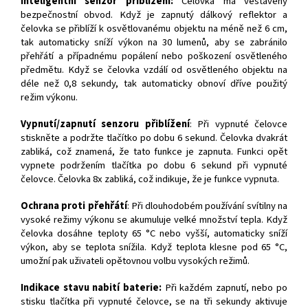
Inteligentní senzor přiblížení:
Čelovka má vestavěný
bezpečnostní obvod. Když je zapnutý dálkový reflektor a
čelovka se přiblíží k osvětlovanému objektu na méně než 6 cm,
tak automaticky sníží výkon na 30 lumenů, aby se zabránilo
přehřátí a případnému popálení nebo poškození osvětleného
předmětu. Když se čelovka vzdálí od osvětleného objektu na
déle než 0,8 sekundy, tak automaticky obnoví dříve použitý
režim výkonu.
Vypnutí/zapnutí senzoru přiblížení
: Při vypnuté čelovce
stiskněte a podržte tlačítko po dobu 6 sekund. Čelovka dvakrát
zabliká, což znamená, že tato funkce je zapnuta. Funkci opět
vypnete podržením tlačítka po dobu 6 sekund při vypnuté
čelovce. Čelovka 8x zabliká, což indikuje, že je funkce vypnuta.
Ochrana proti přehřátí
: Při dlouhodobém používání svítilny na
vysoké režimy výkonu se akumuluje velké množství tepla. Když
čelovka dosáhne teploty 65 °C nebo vyšší, automaticky sníží
výkon, aby se teplota snížila. Když teplota klesne pod 65 °C,
umožní pak uživateli opětovnou volbu vysokých režimů.
Indikace stavu nabití baterie:
Při každém zapnutí, nebo po
stisku tlačítka při vypnuté čelovce, se na tři sekundy aktivuje