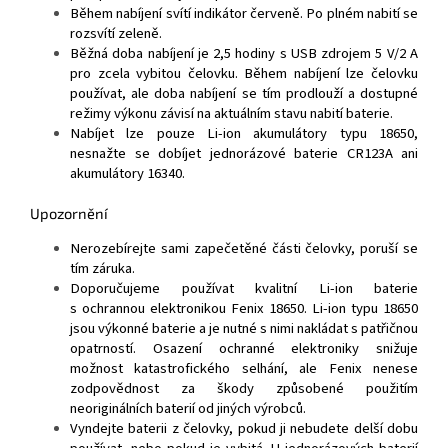
Během nabíjení svítí indikátor červeně. Po plném nabití se
rozsvítí zeleně.
Běžná doba nabíjení je 2,5 hodiny s USB zdrojem 5 V/2 A
pro zcela vybitou čelovku. Během nabíjení lze čelovku
používat, ale doba nabíjení se tím prodlouží a dostupné
režimy výkonu závisí na aktuálním stavu nabití baterie.
Nabíjet lze pouze Li-ion akumulátory typu 18650,
nesnažte se dobíjet jednorázové baterie CR123A ani
akumulátory 16340.
Upozornění
Nerozebírejte sami zapečetěné části čelovky, poruší se
tím záruka.
Doporučujeme používat kvalitní Li-ion baterie
s ochrannou elektronikou Fenix 18650. Li-ion typu 18650
jsou výkonné baterie a je nutné s nimi nakládat s patřičnou
opatrností. Osazení ochranné elektroniky snižuje
možnost katastrofického selhání, ale Fenix nenese
zodpovědnost za škody způsobené použitím
neoriginálních baterií od jiných výrobců.
Vyndejte baterii z čelovky, pokud ji nebudete delší dobu