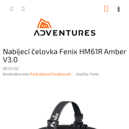
Přejít
NÁKUP
na
obsah
KOŠÍK
Nabíjecí čelovka Fenix HM61R Amber
V3.0
957/S701
Průměrné
Neohodnoceno
Podrobnosti hodnocení
Značka:
Fenix
hodnocení
produktu
je
0,0
z
5
hvězdiček.