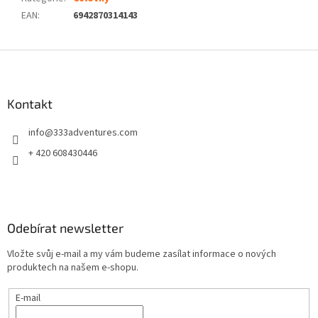
EAN
:
6942870314143
Z
á
p
a
Kontakt
t
info
@
333adventures.com
í
+ 420 608430446
Odebírat newsletter
Vložte svůj e-mail a my vám budeme zasílat informace o nových
produktech na našem e-shopu.
E-mail