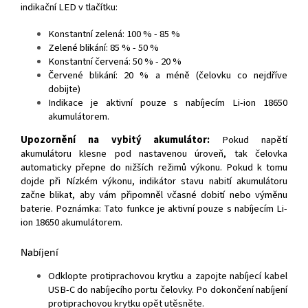
indikační LED v tlačítku:
Konstantní zelená: 100 % - 85 %
Zelené blikání: 85 % - 50 %
Konstantní červená: 50 % - 20 %
Červené blikání: 20 % a méně (čelovku co nejdříve
dobijte)
Indikace je aktivní pouze s nabíjecím Li-ion 18650
akumulátorem.
Upozornění na vybitý akumulátor:
Pokud napětí
akumulátoru klesne pod nastavenou úroveň, tak čelovka
automaticky přepne do nižších režimů výkonu. Pokud k tomu
dojde při Nízkém výkonu, indikátor stavu nabití akumulátoru
začne blikat, aby vám připomněl včasné dobití nebo výměnu
baterie. Poznámka: Tato funkce je aktivní pouze s nabíjecím Li-
ion 18650 akumulátorem.
Nabíjení
Odklopte protiprachovou krytku a zapojte nabíjecí kabel
USB-C do nabíjecího portu čelovky. Po dokončení nabíjení
protiprachovou krytku opět utěsněte.