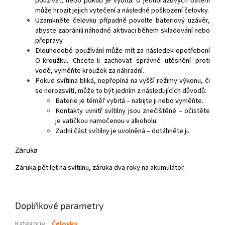
používat, nebo pokud je vybitá. U jednorázových baterií
může hrozit jejich vytečení a následné poškození čelovky.
Uzamkněte čelovku případně povolte bateriový uzávěr,
abyste zabránili náhodné aktivaci během skladování nebo
přepravy.
Dlouhodobé používání může mít za následek opotřebení
O-kroužku. Chcete-li zachovat správné utěsnění proti
vodě, vyměňte kroužek za náhradní.
Pokud svítilna bliká, nepřepíná na vyšší režimy výkonu, či
se nerozsvítí, může to být jedním z následujících důvodů:
Baterie je téměř vybitá – nabijte ji nebo vyměňte.
Kontakty uvnitř svítilny jsou znečištěné – očistěte
je vatičkou namočenou v alkoholu.
Zadní část svítilny je uvolněná – dotáhněte ji.
Záruka
Záruka pět let na svítilnu, záruka dva roky na akumulátor.
Doplňkové parametry
Kategorie
:
Čelovky