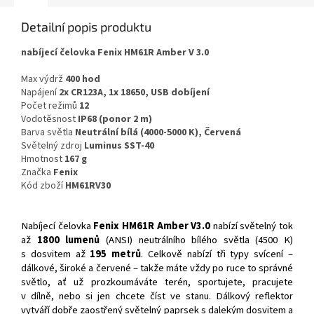
Detailní popis produktu
nabíjecí čelovka Fenix HM61R Amber V 3.0
Max výdrž
400 hod
Napájení
2x CR123A, 1x 18650, USB dobíjení
Počet režimů
12
Vodotěsnost
IP68 (ponor 2 m)
Barva světla
Neutrální bílá (4000-5000 K), Červená
Světelný zdroj
Luminus SST-40
Hmotnost
167 g
Značka
Fenix
Kód zboží
HM61RV30
Nabíjecí čelovka
Fenix HM61R Amber V3.0
nabízí světelný tok
až
1800 lumenů
(ANSI) neutrálního bílého světla (4500 K)
s dosvitem až
195 metrů
. Celkově nabízí tři typy svícení –
dálkové, široké a červené – takže máte vždy po ruce to správné
světlo, ať už prozkoumáváte terén, sportujete, pracujete
v dílně, nebo si jen chcete číst ve stanu. Dálkový reflektor
vytváří dobře zaostřený světelný paprsek s dalekým dosvitem a