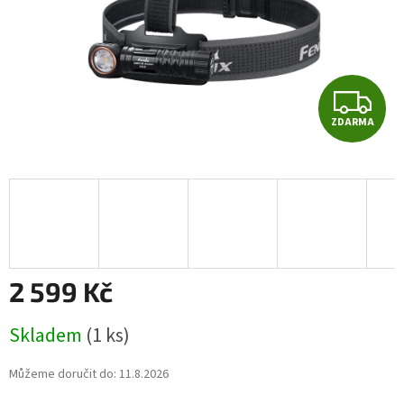
Z
ZDARMA
D
A
R
M
A
2 599 Kč
Měrná
Skladem
(1 ks)
cena:
Můžeme doručit do:
11.8.2026