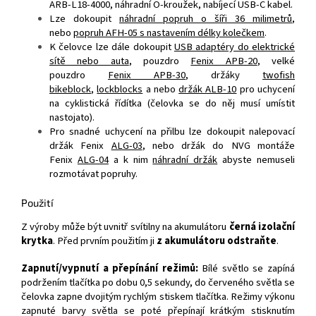
ARB-L18-4000, náhradní O-kroužek, nabíjecí USB-C kabel.
Lze dokoupit
náhradní popruh o šíři 36 milimetrů
,
nebo
popruh AFH-05 s nastavením délky kolečkem
.
K čelovce lze dále dokoupit
USB adaptéry do elektrické
sítě nebo auta
, pouzdro
Fenix APB-20
, velké
pouzdro
Fenix APB-30
, držáky
twofish
bikeblock
,
lockblocks
a nebo
držák ALB-10
pro uchycení
na cyklistická řídítka (čelovka se do něj musí umístit
nastojato).
Pro snadné uchycení na přilbu lze dokoupit nalepovací
držák Fenix
ALG-03
, nebo držák do NVG montáže
Fenix
ALG-04
a k nim
náhradní držák
abyste nemuseli
rozmotávat popruhy.
Použití
Z výroby může být uvnitř svítilny na akumulátoru
černá izolační
krytka
. Před prvním použitím ji
z akumulátoru odstraňte
.
Zapnutí/vypnutí a přepínání režimů:
Bílé světlo se zapíná
podržením tlačítka po dobu 0,5 sekundy, do červeného světla se
čelovka zapne dvojitým rychlým stiskem tlačítka. Režimy výkonu
zapnuté barvy světla se poté přepínají krátkým stisknutím