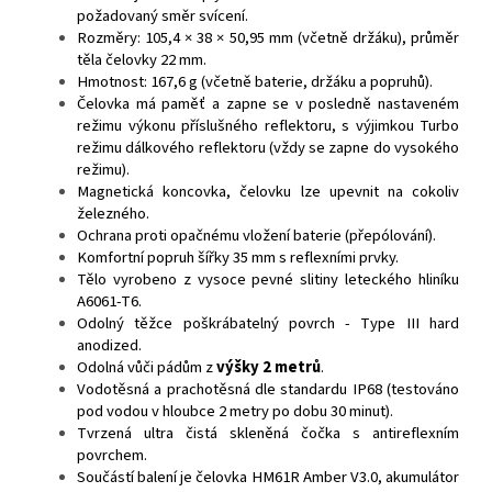
požadovaný směr svícení.
Rozměry: 105,4 × 38 × 50,95 mm (včetně držáku), průměr
těla čelovky 22 mm.
Hmotnost: 167,6 g (včetně baterie, držáku a popruhů).
Čelovka má paměť a zapne se v posledně nastaveném
režimu výkonu příslušného reflektoru, s výjimkou Turbo
režimu dálkového reflektoru (vždy se zapne do vysokého
režimu).
Magnetická koncovka, čelovku lze upevnit na cokoliv
železného.
Ochrana proti opačnému vložení baterie (přepólování).
Komfortní popruh šířky 35 mm s reflexními prvky.
Tělo vyrobeno z vysoce pevné slitiny leteckého hliníku
A6061-T6.
Odolný těžce poškrábatelný povrch - Type III hard
anodized.
Odolná vůči pádům z
výšky 2 metrů
.
Vodotěsná a prachotěsná dle standardu IP68 (testováno
pod vodou v hloubce 2 metry po dobu 30 minut).
Tvrzená ultra čistá skleněná čočka s antireflexním
povrchem.
Součástí balení je čelovka HM61R Amber V3.0, akumulátor