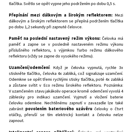
tlačítka. Světlo se opět vypne jeho podržením po dobu 0,5 s.
Přepínání mezi dálkovým a širokým reflektorem:
Mezi
dálkovým a širokým reflektorem se přepíná podržením tlačítka
po dobu 1,2 sekundy při zapnuté čelovce.
Paměť na poslední nastavený režim výkonu:
Čelovka má
paměť a zapne se v posledně nastaveném režimu výkonu
příslušného reflektoru, s výjimkou Turbo režimu dálkového
reflektoru (vždy se zapne do vysokého režimu).
Uzamčení/odemčení
: Když je čelovka vypnutá, rychle 3x
stiskněte tlačítko, čelovka 4x zabliká, což signalizuje uzamčení.
Odemkne se opět třemi rychlými stisky tlačítka, poté 4x zabliká
a zůstane svítit v Eco režimu širokého reflektoru. Poznámka:
V uzamčeném stavu jakákoliv operace kromě odemčení vyvolá 4
záblesky pro indikaci uzamčení. Vyjmutí a vložení baterie
čelovku odemkne. Nechtěnému zapnutí v zavazadle lze také
zabránit
povolením bateriového uzávěru
čelovky o čtvrt
otáčky, přeruší se tím elektrický kontakt a čelovku nelze
zapnout.