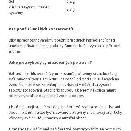
Sůl
0,2 g
z toho nasycené mastné
7,7 g
kyseliny
Bez použití umělých konzervantů
:
Díky upřednostňovanému použití přírodních ingrediencí před
umělými přísadami mají pokrmy Summit to Eat vynikající přírodní
aroma.
Jaké jsou výhody vymrazovaných potravin?
Vzhled
– lyofilizované (vymrazované) potraviny si zachovávají
svůj původní tvar a strukturu, na rozdíl od potravin sušených na
vzduchu, které se zmenšují a scvrkávají v důsledku vysoké
teploty zpracování. Stačí přidat vodu a během několika minut
potraviny vrátíte do jejich původní podoby.
Chuť
- chutnají stejně dobře jako čerstvé. Vymrazování odstraní
vodu, ne chuť. Takže lyofilizované potraviny si uchovají prakticky
všechny své chutě, vitamíny a nutriční obsah.
Hmotnost
- váží méně než čerstvé. Vymrazováním se potraviny