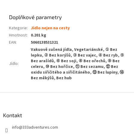
Doplňkové parametry
Kategorie
:
Jídlo nejen na cesty
Hmotnost
:
0.201 kg
EAN
:
5060138531321
Vakuově sušená jídla, Vegetariánské, ① Bez
lepku, ② Bez korýšů, ③ Bez vajec, ④ Bez ryb, ⑤
Bez arašídů, ⑥ Bez soji, ⑧ Bez ořechů, ⑨ Bez
Jídlo
:
celeru, ⑩ Bez hořčice, ⑪ Bez sezamu, ⑫ Bez
oxidu siřičitého a siřičitáného, ⑬ Bez lupiny, ⑭
Bez měkýšů, Bez hub
Z
á
p
a
Kontakt
t
info
@
333adventures.com
í