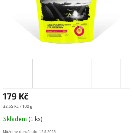
179 Kč
Měrná
32,55 Kč / 100 g
cena:
Skladem
(1 ks)
Můžeme doručit do:
12.8.2026