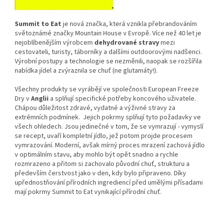
Summit to Eat
je nová značka, která vznikla přebrandováním
světoznámé značky Mountain House v Evropě. Více než 40 let je
nejoblíbenějším výrobcem
dehydrované stravy
mezi
cestovateli, turisty, táborníky a dalšími outdoorovými nadšenci.
Výrobní postupy a technologie se nezměnili, naopak se rozšířila
nabídka jídel a zvýraznila se chuť (ne glutamáty!).
Všechny produkty se vyrábějí ve společnosti European Freeze
Dry v
Anglii
a splňují specifické potřeby koncového uživatele.
Chápou důležitost zdravé, vydatné a výživné stravy za
extrémních podmínek. Jejich pokrmy splňují tyto požadavky ve
všech ohledech. Jsou jedinečné v tom, že se vymrazují - vymyslí
se recept, uvaří kompletní jídlo, jež potom projde procesem
vymrazování. Moderní, avšak mírný proces mrazení zachová jídlo
v optimálním stavu, aby mohlo být opět snadno a rychle
rozmrazeno a přitom si zachovalo původní chuť, strukturu a
především čerstvost jako v den, kdy bylo připraveno. Díky
upřednostňování přírodních ingrediencí před umělými přísadami
mají pokrmy Summit to Eat vynikající přírodní chuť.