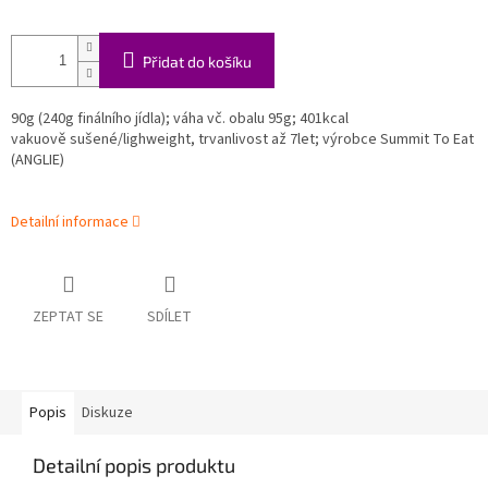
Přidat do košíku
90g (240g finálního jídla); váha vč. obalu 95g; 401kcal
vakuově sušené/lighweight, trvanlivost až 7let; výrobce Summit To Eat
(ANGLIE)
Detailní informace
ZEPTAT SE
SDÍLET
Popis
Diskuze
Detailní popis produktu