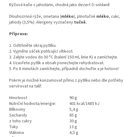
Rýžová kaše s jahodami, vhodná jako dezert či snídaně
Dlouhozrnná rýže, smetana (
mléko
), plnotučné
mléko
, cukr,
jahody (3,5%). Alergeny vyznačeny
tučně.
Příprava:
1. Odtrhněte okraj pytlíku.
2. Vyjměte sáček pohlcující vlhkost.
3. Zalijte vodou do 30 °C (balení 150 ml, linie K) a zamíchejte.
4. Uzavřete pytlík a obsah ponechejte rehydratovat.
5. Po 8 minutách zamíchejte, případně dochuťte a je hotovo!
Pokrm je možné konzumovat přímo z pytlíku nebo dle potřeby
servírovat na talíř.
Hmotnost
90 g
Nutriční hodnota/energie:
401 kcal/1685 kJ
Bílkoviny
5,4 g
Sacharidy
65 g
z toho cukry
30 g
Tuky
13 g
Vláknina
4,5 g