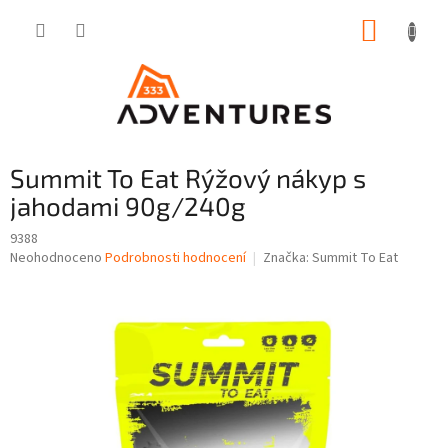
Přejít
NÁKUP
na
obsah
KOŠÍK
Summit To Eat Rýžový nákyp s
jahodami 90g/240g
9388
Průměrné
Neohodnoceno
Podrobnosti hodnocení
Značka:
Summit To Eat
hodnocení
produktu
je
0,0
z
5
hvězdiček.