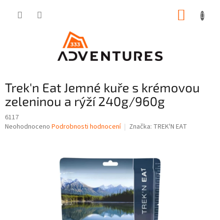
Přejít
NÁKUP
na
obsah
KOŠÍK
Trek'n Eat Jemné kuře s krémovou
zeleninou a rýží 240g/960g
6117
Průměrné
Neohodnoceno
Podrobnosti hodnocení
Značka:
TREK'N EAT
hodnocení
produktu
je
0,0
z
5
hvězdiček.