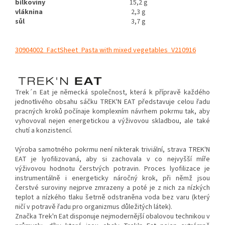
bílkoviny
15,2 g
vláknina
2,3 g
sůl
3,7 g
30904002_FactSheet_Pasta with mixed vegetables_V210916
Trek´n Eat je německá společnost, která k přípravě každého
jednotlivého obsahu sáčku TREK'N EAT představuje celou řadu
pracných kroků počínaje komplexním návrhem pokrmu tak, aby
vyhovoval nejen energetickou a výživovou skladbou, ale také
chutí a konzistencí.
Výroba samotného pokrmu není nikterak triviální, strava TREK'N
EAT je lyofilizovaná, aby si zachovala v co nejvyšší míře
výživovou hodnotu čerstvých potravin. Proces lyofilizace je
instrumentálně i energeticky náročný krok, při němž jsou
čerstvé suroviny nejprve zmrazeny a poté je z nich za nízkých
teplot a nízkého tlaku šetrně odstraněna voda bez varu (který
ničí v potravě řadu pro organizmus důležitých látek).
Značka Trek'n Eat disponuje nejmodernější obalovou technikou v