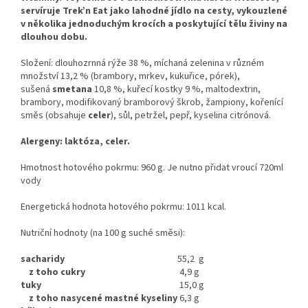
servíruje Trek’n Eat jako lahodné jídlo na cesty, vykouzlené
v několika jednoduchým krocích a poskytující tělu živiny na
dlouhou dobu.
Složení: dlouhozrnná rýže 38 %, míchaná zelenina v různém
množství 13,2 % (brambory, mrkev, kukuřice, pórek),
sušená
smetana
10,8 %, kuřecí kostky 9 %, maltodextrin,
brambory, modifikovaný bramborový škrob, žampiony, kořenící
směs (obsahuje
celer
), sůl, petržel, pepř, kyselina citrónová.
Alergeny: laktóza, celer.
Hmotnost hotového pokrmu: 960 g. Je nutno přidat vroucí 720ml
vody
Energetická hodnota hotového pokrmu: 1011
kcal.
Nutriční hodnoty (na 100 g suché směsi):
sacharidy
55,2 g
z toho cukry
4,9 g
tuky
15,0 g
z toho nasycené mastné kyseliny
6,3 g