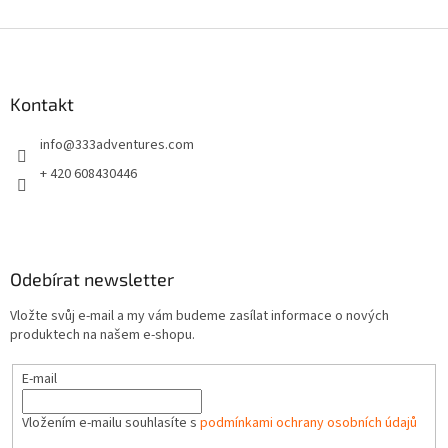
Z
á
p
a
Kontakt
t
info
@
333adventures.com
í
+ 420 608430446
Odebírat newsletter
Vložte svůj e-mail a my vám budeme zasílat informace o nových
produktech na našem e-shopu.
E-mail
Vložením e-mailu souhlasíte s
podmínkami ochrany osobních údajů