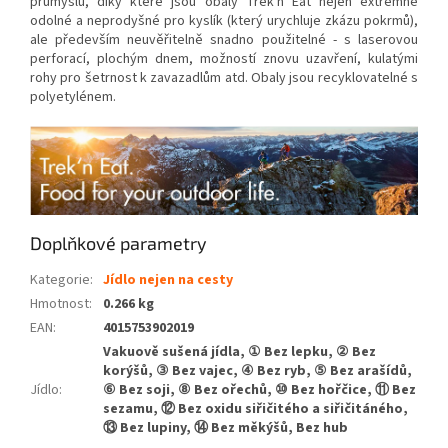
průmyslu, díky které jsou obaly Trek'n Eat nejen extrémně
odolné a neprodyšné pro kyslík (který urychluje zkázu pokrmů),
ale především neuvěřitelně snadno použitelné - s laserovou
perforací, plochým dnem, možností znovu uzavření, kulatými
rohy pro šetrnost k zavazadlům atd. Obaly jsou recyklovatelné s
polyetylénem.
Doplňkové parametry
Kategorie
:
Jídlo nejen na cesty
Hmotnost
:
0.266 kg
EAN
:
4015753902019
Vakuově sušená jídla, ① Bez lepku, ② Bez
korýšů, ③ Bez vajec, ④ Bez ryb, ⑤ Bez arašídů,
Jídlo
:
⑥ Bez soji, ⑧ Bez ořechů, ⑩ Bez hořčice, ⑪ Bez
sezamu, ⑫ Bez oxidu siřičitého a siřičitáného,
⑬ Bez lupiny, ⑭ Bez měkýšů, Bez hub