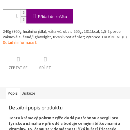
Přidat do košíku
240g (960g finálního jídla);
váha vč. obalu 266g;
1011kcal; 1,5-2 porce
vakuově sušené/lighweight, trvanlivost až 5let; výrobce TREK'N EAT (D)
Detailní informace
ZEPTAT SE
SDÍLET
Popis
Diskuze
Detailní popis produktu
Tento krémový pokrm z rýže dodá potřebnou energii pro
fyzickou námahu v přírodě a boduje cennými bílkovinami a
vitamíny. To, čemu se v domácnosti říká kuřecí fricassée,