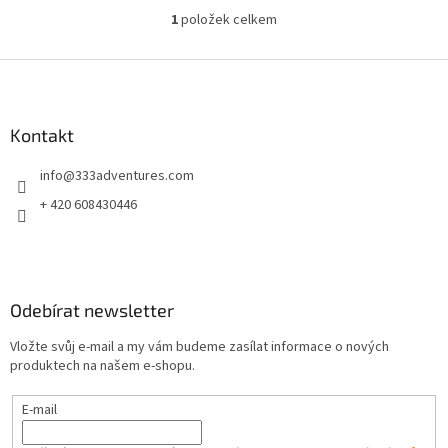
1
položek celkem
O
v
l
Z
á
á
d
p
a
a
Kontakt
c
t
í
info
@
333adventures.com
í
p
r
+ 420 608430446
v
k
y
v
ý
Odebírat newsletter
p
i
Vložte svůj e-mail a my vám budeme zasílat informace o nových
s
produktech na našem e-shopu.
u
E-mail