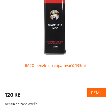
i
r
s
o
p
d
r
u
o
k
d
t
u
ů
k
t
ů
IMCO benzín do zapalovačů 133ml
DETAIL
120 Kč
benzín do zapaloveče