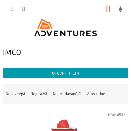
Přejít
NÁKUP
na
obsah
KOŠÍK
IMCO
OTEVŘÍT FILTR
Ř
a
Nejlevnější
Nejdražší
Nejprodávanější
Abecedně
z
e
V
n
Kód:
8532
ý
í
p
p