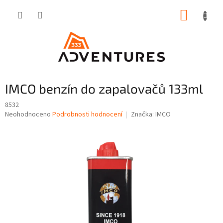
Přejít
NÁKUP
na
obsah
KOŠÍK
IMCO benzín do zapalovačů 133ml
8532
Průměrné
Neohodnoceno
Podrobnosti hodnocení
Značka:
IMCO
hodnocení
produktu
je
0,0
z
5
hvězdiček.