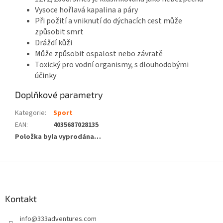
Vysoce hořlavá kapalina a páry
Při požití a vniknutí do dýchacích cest může
způsobit smrt
Dráždí kůži
Může způsobit ospalost nebo závratě
Toxický pro vodní organismy, s dlouhodobými
účinky
Doplňkové parametry
Kategorie
:
Sport
EAN
:
4035687028135
Položka byla vyprodána…
Z
á
p
a
Kontakt
t
info
@
333adventures.com
í