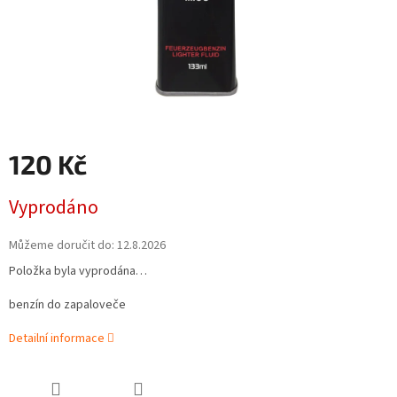
120 Kč
Měrná
Vyprodáno
cena:
Můžeme doručit do:
12.8.2026
Položka byla vyprodána…
benzín do zapaloveče
Detailní informace