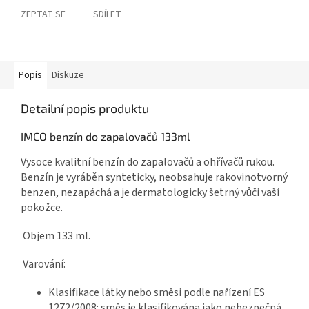
ZEPTAT SE
SDÍLET
Popis
Diskuze
Detailní popis produktu
IMCO benzín do zapalovačů 133ml
Vysoce kvalitní benzín do zapalovačů a ohřívačů rukou.
Benzín je vyráběn synteticky, neobsahuje rakovinotvorný
benzen, nezapáchá a je dermatologicky šetrný vůči vaší
pokožce.
Objem 133 ml.
Varování:
Klasifikace látky nebo směsi podle nařízení ES
1272/2008: směs je klasifikována jako nebezpečná