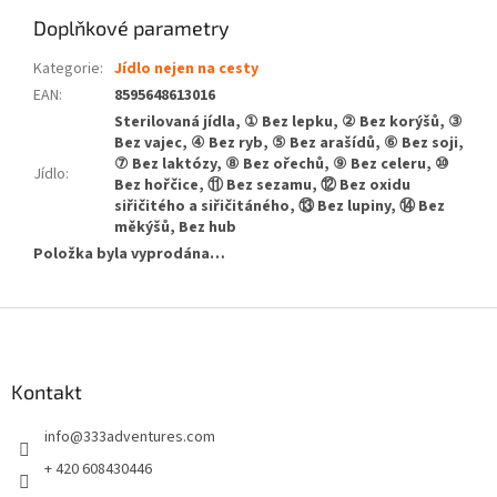
Doplňkové parametry
Kategorie
:
Jídlo nejen na cesty
EAN
:
8595648613016
Sterilovaná jídla, ① Bez lepku, ② Bez korýšů, ③
Bez vajec, ④ Bez ryb, ⑤ Bez arašídů, ⑥ Bez soji,
⑦ Bez laktózy, ⑧ Bez ořechů, ⑨ Bez celeru, ⑩
Jídlo
:
Bez hořčice, ⑪ Bez sezamu, ⑫ Bez oxidu
siřičitého a siřičitáného, ⑬ Bez lupiny, ⑭ Bez
měkýšů, Bez hub
Položka byla vyprodána…
Z
á
p
a
Kontakt
t
info
@
333adventures.com
í
+ 420 608430446