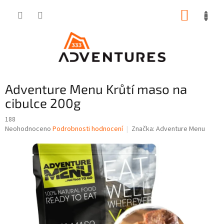
Přejít
NÁKUP
na
obsah
KOŠÍK
Adventure Menu Krůtí maso na
cibulce 200g
188
Průměrné
Neohodnoceno
Podrobnosti hodnocení
Značka:
Adventure Menu
hodnocení
produktu
je
0,0
z
5
hvězdiček.