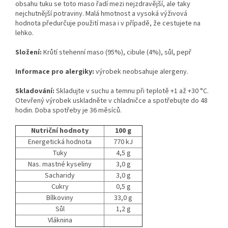
obsahu tuku se toto maso řadí mezi nejzdravější, ale taky
nejchutnější potraviny. Malá hmotnost a vysoká výživová
hodnota předurčuje použití masa i v případě, že cestujete na
lehko.
Složení:
Krůtí stehenní maso (95%), cibule (4%), sůl, pepř
Informace pro alergiky:
výrobek neobsahuje alergeny.
Skladování:
Skladujte v suchu a temnu při teplotě +1 až +30 °C.
Otevřený výrobek uskladněte v chladničce a spotřebujte do 48
hodin. Doba spotřeby je 36 měsíců.
Nutriční hodnoty
100 g
Energetická hodnota
770 kJ
Tuky
4,5 g
Nas. mastné kyseliny
3,0 g
Sacharidy
3,0 g
Cukry
0,5 g
Bílkoviny
33,0 g
Sůl
1,2 g
Vláknina