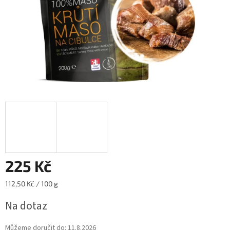
225 Kč
Měrná
112,50 Kč / 100 g
cena:
Na dotaz
Můžeme doručit do:
11.8.2026