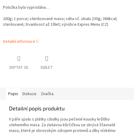
Položka byla vyprodána…
200g; 1 porce; sterilizované maso; váha vč. obalu 230g;
366
kcal;
sterilované; trvanlivost až 10let; výrobce Expres Menu (CZ)
Detailní informace
ZEPTAT SE
SDÍLET
Popis
Diskuze
Značka
Detailní popis produktu
V páře spolu s plátky cibulky jsou pečené kousky krůtího
stehenního masa. Za zlatavou kůrčičkou se skrývá šťavnaté
maso, které je obrovským zdrojem proteinů a díky nízkému