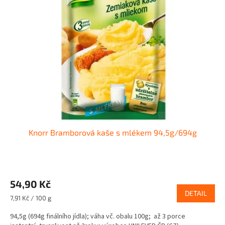
i
r
s
o
p
d
r
u
o
k
d
t
u
ů
k
t
ů
Knorr Bramborová kaše s mlékem 94,5g/694g
54,90 Kč
DETAIL
Měrná
7,91 Kč / 100 g
cena:
94,5g (694g finálního jídla); váha vč. obalu 100g; až 3 porce