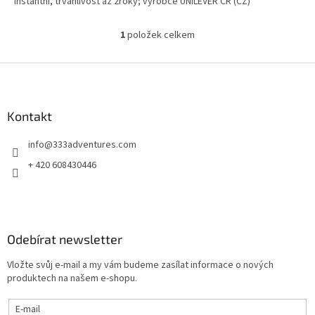
instantní, trvanlivost až 2roky; výrobce UNILEVER ČR (CZ)
1
položek celkem
O
v
l
Z
á
á
d
p
a
a
Kontakt
c
t
í
info
@
333adventures.com
í
p
r
+ 420 608430446
v
k
y
v
ý
Odebírat newsletter
p
i
Vložte svůj e-mail a my vám budeme zasílat informace o nových
s
produktech na našem e-shopu.
u
E-mail