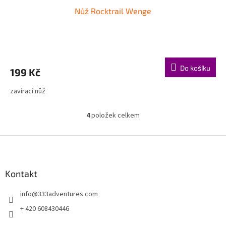
Nůž Rocktrail Wenge
Do košíku
199 Kč
zavírací nůž
4
položek celkem
O
v
l
Z
á
á
d
p
a
a
Kontakt
c
t
í
info
@
333adventures.com
í
p
r
+ 420 608430446
v
k