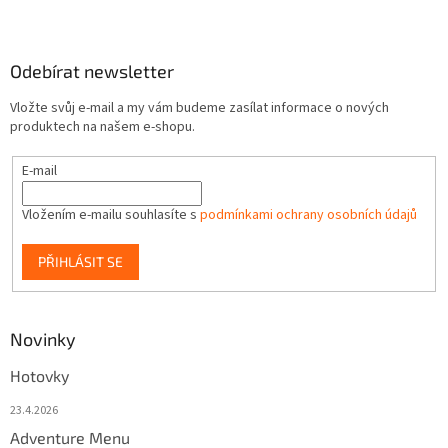
y
v
ý
Odebírat newsletter
p
i
Vložte svůj e-mail a my vám budeme zasílat informace o nových
s
produktech na našem e-shopu.
u
E-mail
Vložením e-mailu souhlasíte s
podmínkami ochrany osobních údajů
PŘIHLÁSIT SE
Novinky
Hotovky
23.4.2026
Adventure Menu