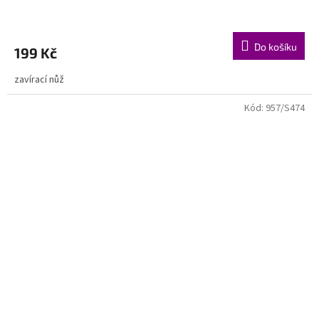
Do košíku
199 Kč
zavírací nůž
Kód:
957/S474