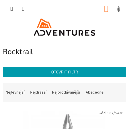
Přejít
NÁKUP
na
obsah
KOŠÍK
Rocktrail
OTEVŘÍT FILTR
Ř
a
Nejlevnější
Nejdražší
Nejprodávanější
Abecedně
z
e
V
n
Kód:
957/S476
ý
í
p
p