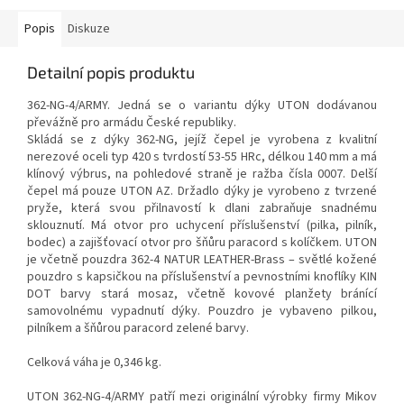
Popis
Diskuze
Detailní popis produktu
362-NG-4/ARMY. Jedná se o variantu dýky UTON dodávanou
převážně pro armádu České republiky.
Skládá se z dýky 362-NG, jejíž čepel je vyrobena z kvalitní
nerezové oceli typ 420 s tvrdostí 53-55 HRc, délkou 140 mm a má
klínový výbrus, na pohledové straně je ražba čísla 0007. Delší
čepel má pouze UTON AZ. Držadlo dýky je vyrobeno z tvrzené
pryže, která svou přilnavostí k dlani zabraňuje snadnému
sklouznutí. Má otvor pro uchycení příslušenství (pilka, pilník,
bodec) a zajišťovací otvor pro šňůru paracord s kolíčkem. UTON
je včetně pouzdra 362-4 NATUR LEATHER-Brass – světlé kožené
pouzdro s kapsičkou na příslušenství a pevnostními knoflíky KIN
DOT barvy stará mosaz, včetně kovové planžety bránící
samovolnému vypadnutí dýky. Pouzdro je vybaveno pilkou,
pilníkem a šňůrou paracord zelené barvy.
Celková váha je 0,346 kg.
UTON 362-NG-4/ARMY patří mezi originální výrobky firmy Mikov