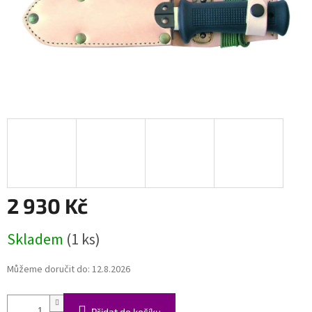
2 930 Kč
Měrná
Skladem
(1 ks)
cena:
Můžeme doručit do:
12.8.2026
Přidat do košíku