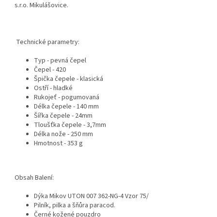
s.r.o. Mikulášovice.
Technické parametry:
Typ - pevná čepel
Čepel - 420
Špička čepele - klasická
Ostří - hladké
Rukojeť - pogumovaná
Délka čepele - 140 mm
Šířka čepele - 24mm
Tloušťka čepele - 3,7mm
Délka nože - 250 mm
Hmotnost - 353 g
Obsah Balení:
Dýka Mikov UTON 007 362-NG-4 Vzor 75/
Pilník, pilka a šňůra paracod.
Černé kožené pouzdro