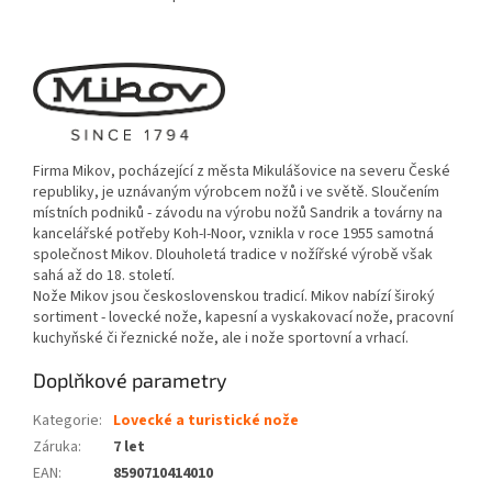
Firma Mikov, pocházející z města Mikulášovice na severu České
republiky, je uznávaným výrobcem nožů i ve světě. Sloučením
místních podniků - závodu na výrobu nožů Sandrik a továrny na
kancelářské potřeby Koh-I-Noor, vznikla v roce 1955 samotná
společnost Mikov. Dlouholetá tradice v nožířské výrobě však
sahá až do 18. století.
Nože Mikov jsou československou tradicí. Mikov nabízí široký
sortiment - lovecké nože, kapesní a vyskakovací nože, pracovní
kuchyňské či řeznické nože, ale i nože sportovní a vrhací.
Doplňkové parametry
Kategorie
:
Lovecké a turistické nože
Záruka
:
7 let
EAN
:
8590710414010