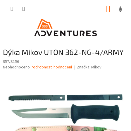
Přejít
NÁKUP
na
obsah
KOŠÍK
Dýka Mikov UTON 362-NG-4/ARMY
957/S156
Průměrné
Neohodnoceno
Podrobnosti hodnocení
Značka:
Mikov
hodnocení
produktu
je
0,0
z
5
hvězdiček.