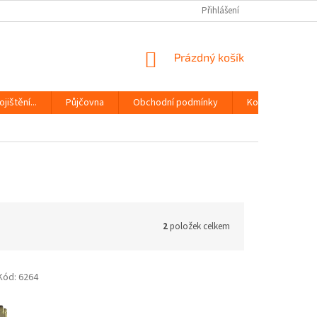
Přihlášení
NÁKUPNÍ
Prázdný košík
KOŠÍK
jištění...
Půjčovna
Obchodní podmínky
Kontakty
2
položek celkem
Kód:
6264