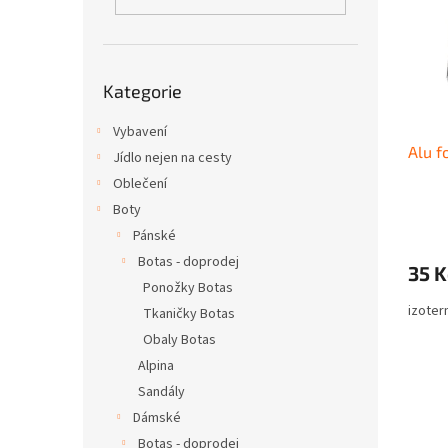
i
r
n
s
o
e
p
d
l
r
u
Přeskočit
o
k
Kategorie
kategorie
d
t
u
Vybavení
ů
Alu f
k
Jídlo nejen na cesty
t
Oblečení
ů
Boty
Pánské
Botas - doprodej
35 K
Ponožky Botas
izoter
Tkaničky Botas
Obaly Botas
Alpina
Sandály
Dámské
Botas - doprodej