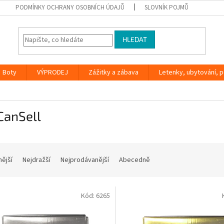
PODMÍNKY OCHRANY OSOBNÍCH ÚDAJŮ
SLOVNÍK POJMŮ
HLEDAT
Boty
VÝPRODEJ
Zážitky a zábava
Letenky, ubytování, po
CanSell
nější
Nejdražší
Nejprodávanější
Abecedně
Kód:
6265