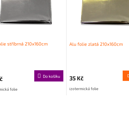
olie stříbrná 210x160cm
Alu folie zlatá 210x160cm
Do košíku
35 Kč
č
izotermická folie
mická folie
O
v
l
á
d