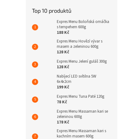
Top 10 produktů
Expres Menu Boloňská omáčka
s tempehem 600g
188 Kč
Expres Menu Hovězí vývar s
masem a zeleninou 600g
128 Kč
Expres Menu Jelení guláš 300g
128 Kč
Nabíjecí LED svítilna 5W
6x4x2cm
199 Kč
Expres Menu Tuna Paté 120g
78 Kč
Expres Menu Massaman kari se
zeleninou 600g
178 Kč
Expres Menu Massaman kari s
kachním masem 600g