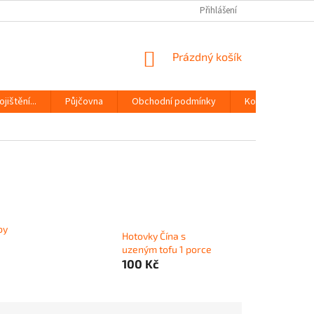
Přihlášení
NÁKUPNÍ
Prázdný košík
KOŠÍK
jištění...
Půjčovna
Obchodní podmínky
Kontakty
by
Hotovky Čína s
uzeným tofu 1 porce
100 Kč