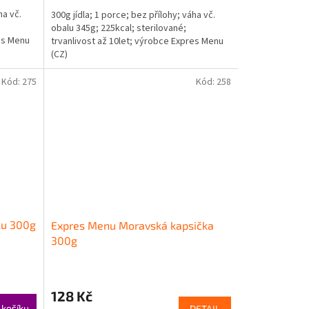
cena:
ha vč.
300g jídla; 1 porce; bez přílohy; váha vč.
obalu 345g; 225kcal; sterilované;
res Menu
trvanlivost až 10let; výrobce Expres Menu
(CZ)
Kód:
275
Kód:
258
ku 300g
Expres Menu Moravská kapsička
300g
128 Kč
 košíku
DETAIL