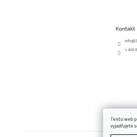
á
p
a
t
Kontakt
í
info
@
+ 420 
Tento web p
vyjadřujete s