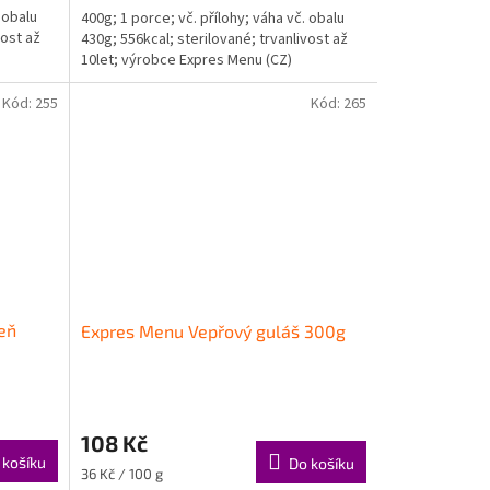
 obalu
400g; 1 porce; vč. přílohy; váha vč. obalu
vost až
430g; 556kcal; sterilované; trvanlivost až
10let; výrobce Expres Menu (CZ)
Kód:
255
Kód:
265
eň
Expres Menu Vepřový guláš 300g
108 Kč
 košíku
Do košíku
Měrná
36 Kč / 100 g