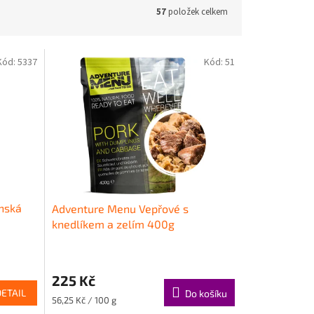
57
položek celkem
Kód:
5337
Kód:
51
nská
Adventure Menu Vepřové s
knedlíkem a zelím 400g
225 Kč
DETAIL
Do košíku
Měrná
56,25 Kč / 100 g
cena: