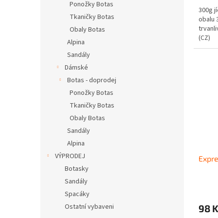
cena:
Ponožky Botas
300g jí
Tkaničky Botas
obalu 
trvanl
Obaly Botas
(CZ)
Alpina
Sandály
Dámské
Botas - doprodej
Ponožky Botas
Tkaničky Botas
Obaly Botas
Sandály
Alpina
VÝPRODEJ
Expr
Botasky
Sandály
Spacáky
Ostatní vybaveni
98 