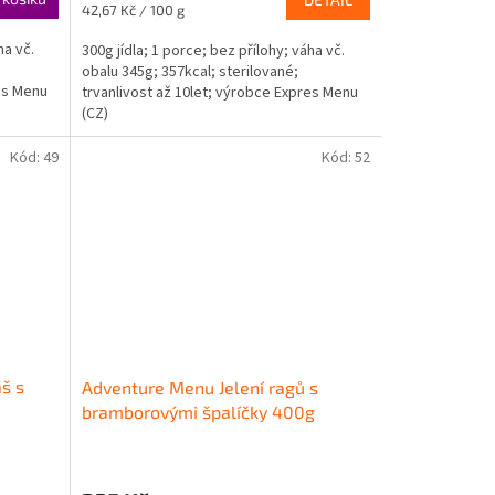
Měrná
42,67 Kč / 100 g
cena:
ha vč.
300g jídla; 1 porce; bez přílohy; váha vč.
obalu 345g; 357kcal; sterilované;
res Menu
trvanlivost až 10let; výrobce Expres Menu
(CZ)
Kód:
49
Kód:
52
š s
Adventure Menu Jelení ragů s
bramborovými špalíčky 400g