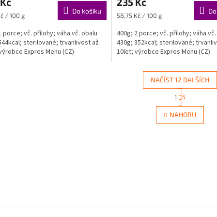
 Kč
235 Kč
Do košíku
Do
Měrná
č / 100 g
58,75 Kč / 100 g
cena:
1 porce; vč. přílohy; váha vč. obalu
400g; 2 porce; vč. přílohy; váha vč.
544kcal; sterilované; trvanlivost až
430g; 352kcal; sterilované; trvanli
 výrobce Expres Menu (CZ)
10let; výrobce Expres Menu (CZ)
NAČÍST 12 DALŠÍCH
S
1
5
O
t
r
v
NAHORU
á
l
n
á
k
d
o
a
v
c
á
í
n
p
í
r
v
k
y