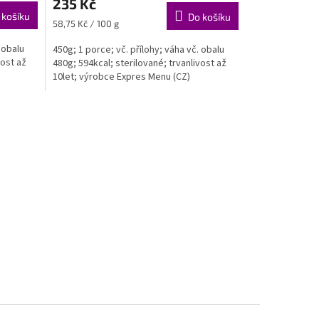
235 Kč
 košíku
Do košíku
Měrná
58,75 Kč / 100 g
cena:
 obalu
450g; 1 porce; vč. přílohy; váha vč. obalu
vost až
480g; 594kcal; sterilované; trvanlivost až
10let; výrobce Expres Menu (CZ)