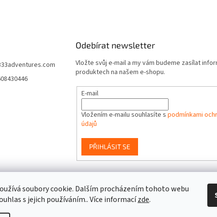
v
ý
p
i
s
Odebírat newsletter
u
Vložte svůj e-mail a my vám budeme zasílat info
333adventures.com
produktech na našem e-shopu.
608430446
E-mail
Vložením e-mailu souhlasíte s
podmínkami ochr
údajů
PŘIHLÁSIT SE
event333
oužívá soubory cookie. Dalším procházením tohoto webu
ouhlas s jejich používáním.. Více informací
zde
.