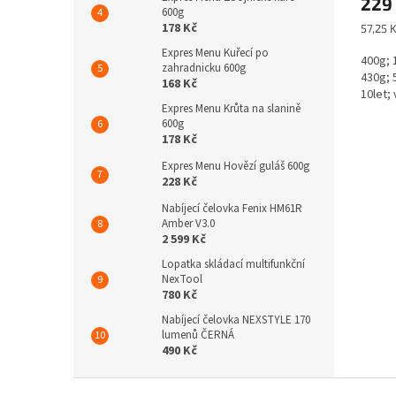
229
600g
178 Kč
Měrná
57,25 K
cena:
Expres Menu Kuřecí po
400g; 
zahradnicku 600g
430g; 
168 Kč
10let;
Expres Menu Krůta na slanině
600g
178 Kč
Expres Menu Hovězí guláš 600g
228 Kč
Nabíjecí čelovka Fenix HM61R
Amber V3.0
2 599 Kč
Lopatka skládací multifunkční
NexTool
780 Kč
Nabíjecí čelovka NEXSTYLE 170
lumenů ČERNÁ
490 Kč
Z