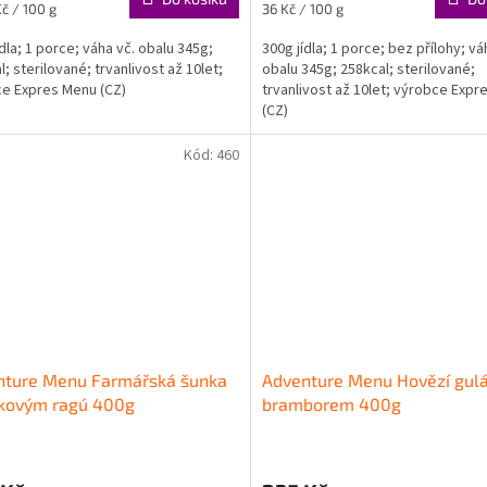
Měrná
Kč / 100 g
36 Kč / 100 g
cena:
ídla; 1 porce; váha vč. obalu 345g;
300g jídla; 1 porce; bez přílohy; vá
; sterilované; trvanlivost až 10let;
obalu 345g; 258kcal; sterilované;
e Expres Menu (CZ)
trvanlivost až 10let; výrobce Exp
(CZ)
Kód:
460
nture Menu Farmářská šunka
Adventure Menu Hovězí gulá
čkovým ragú 400g
bramborem 400g