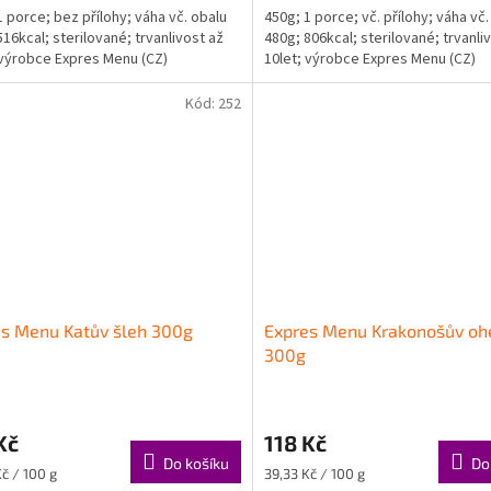
1 porce; bez přílohy; váha vč. obalu
450g; 1 porce; vč. přílohy; váha vč.
516kcal; sterilované; trvanlivost až
480g; 806kcal; sterilované; trvanli
 výrobce Expres Menu (CZ)
10let; výrobce Expres Menu (CZ)
Kód:
252
s Menu Katův šleh 300g
Expres Menu Krakonošův oh
300g
Kč
118 Kč
Do košíku
Do
Měrná
Kč / 100 g
39,33 Kč / 100 g