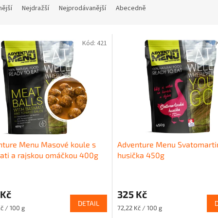
nější
Nejdražší
Nejprodávanější
Abecedně
Kód:
421
nture Menu Masové koule s
Adventure Menu Svatomarti
ati a rajskou omáčkou 400g
husička 450g
 Kč
325 Kč
DETAIL
Měrná
č / 100 g
72,22 Kč / 100 g
cena: