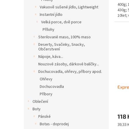
400g; 
Vakuově sušené jídlo, Lightweight
430g; 
Instantní jídlo
10let;
Velká porce, dvě porce
Přílohy
Sterilované maso, 100% maso
Deserty, Svačinky, Snacky,
Občerstvení
Nápoje, káva...
Nouzové zásoby, dárkové balíčky...
Dochucovadla, ohřevy, příbory apod.
Ohřevy
Dochucovadla
Expre
Příbory
Oblečení
Boty
118 
Pánské
Botas - doprodej
Měrná
39,33 