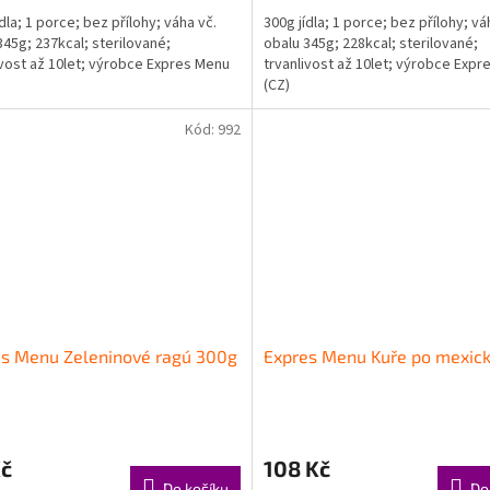
cena:
dla; 1 porce; bez přílohy; váha vč.
300g jídla; 1 porce; bez přílohy; vá
345g; 237kcal; sterilované;
obalu 345g; 228kcal; sterilované;
ivost až 10let; výrobce Expres Menu
trvanlivost až 10let; výrobce Exp
(CZ)
Kód:
992
es Menu Zeleninové ragú 300g
Expres Menu Kuře po mexic
Kč
108 Kč
Do košíku
Do