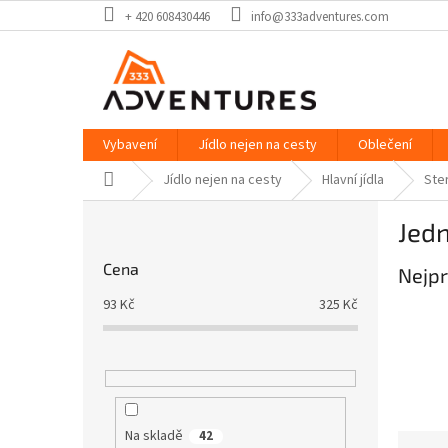
Přejít
+ 420 608430446
info@333adventures.com
na
obsah
Vybavení
Jídlo nejen na cesty
Oblečení
Domů
Jídlo nejen na cesty
Hlavní jídla
Ster
P
Jed
o
s
Cena
Nejpr
t
r
93
Kč
325
Kč
a
n
n
í
p
a
Na skladě
42
Ř