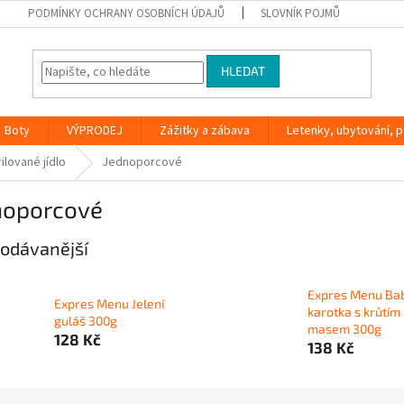
PODMÍNKY OCHRANY OSOBNÍCH ÚDAJŮ
SLOVNÍK POJMŮ
HLEDAT
Boty
VÝPRODEJ
Zážitky a zábava
Letenky, ubytování, po
ilované jídlo
Jednoporcové
noporcové
odávanější
Expres Menu Ba
Expres Menu Jelení
karotka s krůtím
guláš 300g
masem 300g
128 Kč
138 Kč