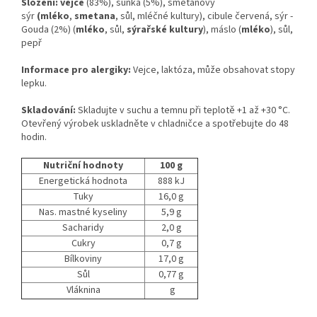
Složení: vejce
(83%), šunka (5%), smetanový
sýr
(mléko
,
smetana
, sůl, mléčné kultury), cibule červená, sýr -
Gouda (2%) (
mléko
, sůl,
sýrařské kultury
), máslo (
mléko
), sůl,
pepř
Informace pro alergiky:
Vejce, laktóza, může obsahovat stopy
lepku.
Skladování:
Skladujte v suchu a temnu při teplotě +1 až +30 °C.
Otevřený výrobek uskladněte v chladničce a spotřebujte do 48
hodin.
Nutriční hodnoty
100 g
Energetická hodnota
888 kJ
Tuky
16,0 g
Nas. mastné kyseliny
5,9 g
Sacharidy
2,0 g
Cukry
0,7 g
Bílkoviny
17,0 g
Sůl
0,77 g
Vláknina
g