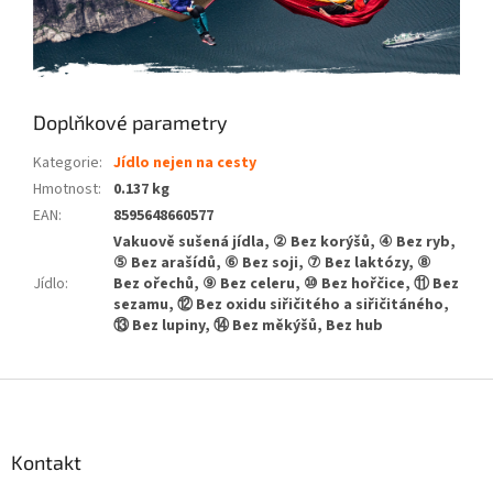
Doplňkové parametry
Kategorie
:
Jídlo nejen na cesty
Hmotnost
:
0.137 kg
EAN
:
8595648660577
Vakuově sušená jídla, ② Bez korýšů, ④ Bez ryb,
⑤ Bez arašídů, ⑥ Bez soji, ⑦ Bez laktózy, ⑧
Jídlo
:
Bez ořechů, ⑨ Bez celeru, ⑩ Bez hořčice, ⑪ Bez
sezamu, ⑫ Bez oxidu siřičitého a siřičitáného,
⑬ Bez lupiny, ⑭ Bez měkýšů, Bez hub
Z
á
p
a
Kontakt
t