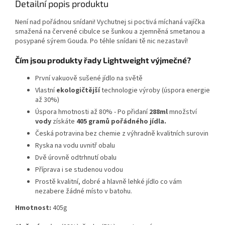
Detailní popis produktu
Není nad pořádnou snídani! Vychutnej si poctivá míchaná vajíčka
smažená na červené cibulce se šunkou a zjemněná smetanou a
posypané sýrem Gouda. Po téhle snídani tě nic nezastaví!
Čím jsou produkty řady Lightweight výjmečné?
První vakuově sušené jídlo na světě
Vlastní
ekologičtější
technologie výroby (úspora energie
až 30%)
Úspora hmotnosti až 80% - Po přidaní
288ml
množství
vody
získáte
405 gramů pořádného jídla.
Česká potravina bez chemie z výhradně kvalitních surovin
Ryska na vodu uvnitř obalu
Dvě úrovně odtrhnutí obalu
Příprava i se studenou vodou
Prostě kvalitní, dobré a hlavně lehké jídlo co vám
nezabere žádné místo v batohu.
Hmotnost:
405g