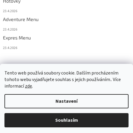
Hotovky
23.4.2026
Adventure Menu
23.4.2026
Expres Menu
23.4.2026
event333
Tento web používá soubory cookie. Dalším procházením
tohoto webu vyjadřujete souhlas s jejich používáním.. Více
informací
zde
.
Vytvořil Shoptet
Nastavení
Copyright 2026
www.333adventures.com
. Všechna práva
Souhlasím
vyhrazena.