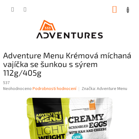
Přejít
NÁKUP
na
obsah
KOŠÍK
Adventure Menu Krémová míchaná
vajíčka se šunkou s sýrem
112g/405g
537
Průměrné
Neohodnoceno
Podrobnosti hodnocení
Značka:
Adventure Menu
hodnocení
produktu
je
0,0
z
5
hvězdiček.