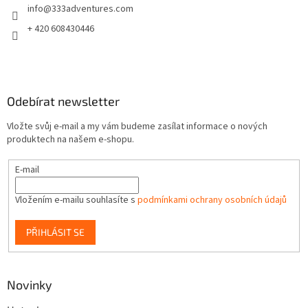
info
@
333adventures.com
í
+ 420 608430446
Odebírat newsletter
Vložte svůj e-mail a my vám budeme zasílat informace o nových
produktech na našem e-shopu.
E-mail
Vložením e-mailu souhlasíte s
podmínkami ochrany osobních údajů
PŘIHLÁSIT SE
Novinky