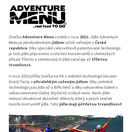
Značka
Adventure Menu
vznikla v roce
2011.
Jídlo Adventure
Menu je plnohodnotným
jídlem
ručně vařeným v
České
republice
. Díky speciální celosvětově patentované technologii
je toto jídlo připraveno zcela bez konzervantů a chemických
přísad. Přesto u sterilovaných jídel zaručuje až
tříletou
trvanlivost.
V roce 2020 přišla značka na trh s unikátní technologií Vacuum-
Dried/Tasty a
ultralehkým sušeným jídlem
. Díky zmíněné
technologii jsou jídla až o 80% lehčí a díky vakuovému balení s
sebou nenesete žádný zbytečný vzduch navíc. Navíc jídlo
nemusí obsahovat absorbér vlhkosti, který u jiných značek
musíte lovit uvnitř jídla. Tato
jídla mají pětiletou trvandlivost