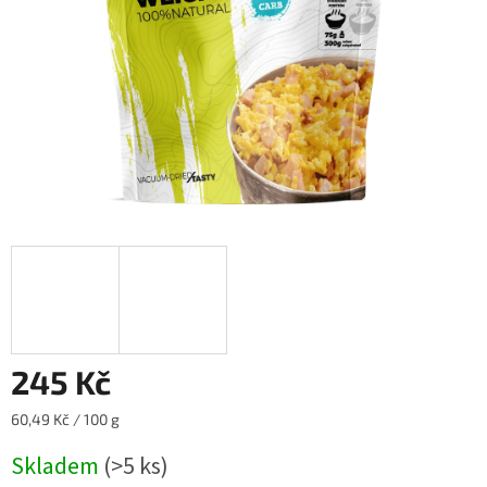
245 Kč
Měrná
60,49 Kč / 100 g
cena:
Skladem
(>5 ks)