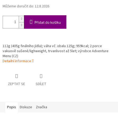
Můžeme doručit do:
12.8.2026
Přidat do košíku
112g (405g finálního jídla);
váha vč. obalu 125g;
959
kcal; 2 porce
vakuově sušené/lighweight, trvanlivost až 5let; výrobce Adventure
Menu (CZ)
Detailní informace
ZEPTAT SE
SDÍLET
Popis
Diskuze
Značka