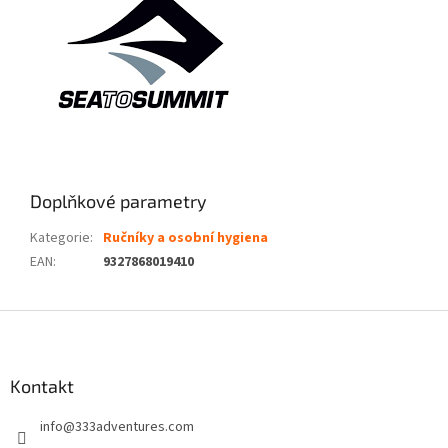
Doplňkové parametry
Kategorie
:
Ručníky a osobní hygiena
EAN
:
9327868019410
Z
á
p
a
Kontakt
t
info
@
333adventures.com
í