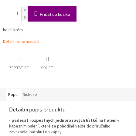
Přidat do košíku
holící krém
Detailní informace
ZEPTAT SE
SDÍLET
Popis
Diskuze
Detailní popis produktu
•
padesát rozpustných jednorázových lístků na holen
í v
kapesním balení, které se pohodlně vejde do příručního
zavazadla, batohu i do kapsy