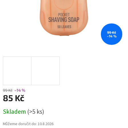
99 Kč
–14 %
99 Kč
–14 %
85 Kč
Měrná
Skladem
(>5 ks)
cena:
Můžeme doručit do:
10.8.2026