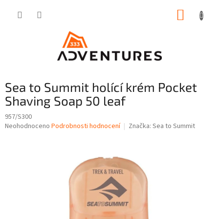
Přejít
NÁKUP
na
obsah
KOŠÍK
Sea to Summit holící krém Pocket
Shaving Soap 50 leaf
957/S300
Průměrné
Neohodnoceno
Podrobnosti hodnocení
Značka:
Sea to Summit
hodnocení
produktu
je
0,0
z
5
hvězdiček.