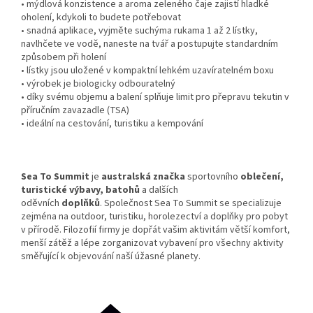
• mýdlová konzistence a aroma zeleného čaje zajistí hladké
oholení, kdykoli to budete potřebovat
• snadná aplikace, vyjměte suchýma rukama 1 až 2 lístky,
navlhčete ve vodě, naneste na tvář a postupujte standardním
způsobem při holení
• lístky jsou uložené v kompaktní lehkém uzavíratelném boxu
• výrobek je biologicky odbouratelný
• díky svému objemu a balení splňuje limit pro přepravu tekutin v
příručním zavazadle (TSA)
• ideální na cestování, turistiku a kempování
Sea To Summit
je
australská
značka
sportovního
oblečení
,
turistické výbavy, batohů
a dalších
oděvních
doplňků
. Společnost Sea To Summit se specializuje
zejména na outdoor, turistiku, horolezectví a doplňky pro pobyt
v přírodě. Filozofií firmy je dopřát vašim aktivitám větší komfort,
menší zátěž a lépe zorganizovat vybavení pro všechny aktivity
směřující k objevování naší úžasné planety.