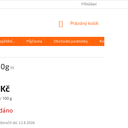
Přihlášení
NÁKUPNÍ
Prázdný košík
KOŠÍK
jištění...
Půjčovna
Obchodní podmínky
Kontakty
00g
55
 Kč
/ 100 g
dáno
oručit do:
12.8.2026