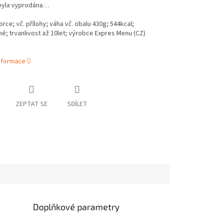
byla vyprodána…
orce; vč. přílohy; váha vč. obalu 430g;
544
kcal;
né; trvanlivost až 10let; výrobce Expres Menu (CZ)
informace
ZEPTAT SE
SDÍLET
Doplňkové parametry