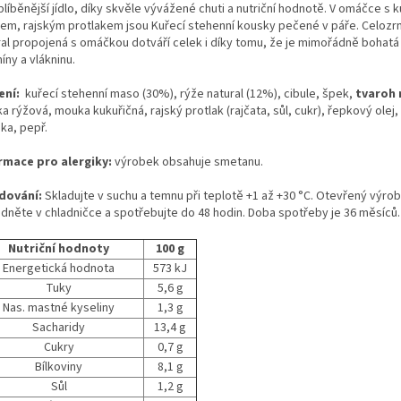
líběnější jídlo, díky skvěle vývážené chuti a nutriční hodnotě. V omáčce s k
em, rajským protlakem jsou Kuřecí stehenní kousky pečené v páře. Celozr
ral propojená s omáčkou dotváří celek i díky tomu, že je mimořádně bohatá
íny a vlákninu.
ení:
kuřecí stehenní maso (30%), rýže natural (12%), cibule, špek,
tvaroh 
 rýžová, mouka kukuřičná, rajský protlak (rajčata, sůl, cukr), řepkový olej, 
ka, pepř.
rmace pro alergiky:
výrobek obsahuje smetanu.
dování:
Skladujte v suchu a temnu při teplotě +1 až +30 °C. Otevřený výro
adněte v chladničce a spotřebujte do 48 hodin. Doba spotřeby je 36 měsíců.
Nutriční hodnoty
100 g
Energetická hodnota
573 kJ
Tuky
5,6 g
Nas. mastné kyseliny
1,3 g
Sacharidy
13,4 g
Cukry
0,7 g
Bílkoviny
8,1 g
Sůl
1,2 g