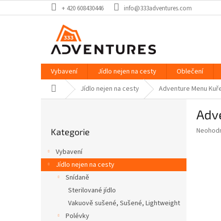
Přejít
+ 420 608430446
info@333adventures.com
na
obsah
Vybavení
Jídlo nejen na cesty
Oblečení
Domů
Jídlo nejen na cesty
Adventure Menu Kuřec
P
Adve
o
Přeskočit
s
Průměr
Neohod
Kategorie
kategorie
t
hodnoce
r
produkt
Vybavení
a
je
Jídlo nejen na cesty
0,0
n
z
Snídaně
n
5
í
Sterilované jídlo
hvězdič
p
Vakuově sušené, Sušené, Lightweight
a
Polévky