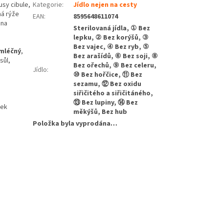
usy cibule,
Kategorie
:
Jídlo nejen na cesty
ná rýže
EAN
:
8595648611074
 na
Sterilovaná jídla, ① Bez
lepku, ② Bez korýšů, ③
Bez vajec, ④ Bez ryb, ⑤
mléčný
,
Bez arašídů, ⑥ Bez soji, ⑧
sůl,
Bez ořechů, ⑨ Bez celeru,
Jídlo
:
⑩ Bez hořčice, ⑪ Bez
sezamu, ⑫ Bez oxidu
siřičitého a siřičitáného,
⑬ Bez lupiny, ⑭ Bez
bek
měkýšů, Bez hub
Položka byla vyprodána…