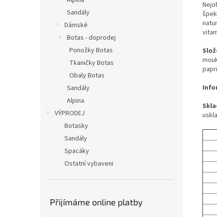
Alpina
Nejob
Sandály
špek
natu
Dámské
vitam
Botas - doprodej
Ponožky Botas
Slož
mouka
Tkaničky Botas
papri
Obaly Botas
Info
Sandály
Alpina
Skla
VÝPRODEJ
uskl
Botasky
Sandály
Spacáky
Ostatní vybaveni
Přijímáme online platby