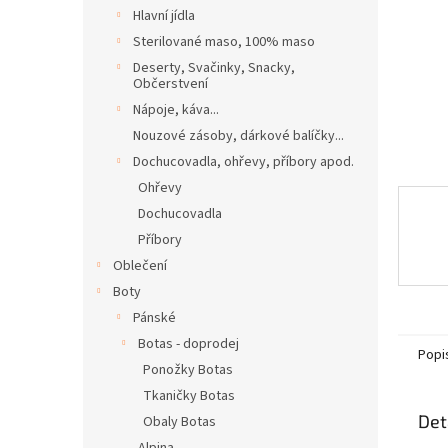
n
Hlavní jídla
e
Sterilované maso, 100% maso
l
Deserty, Svačinky, Snacky,
Občerstvení
Nápoje, káva...
Nouzové zásoby, dárkové balíčky...
Dochucovadla, ohřevy, příbory apod.
Ohřevy
Dochucovadla
Příbory
Oblečení
Boty
Pánské
Botas - doprodej
Popi
Ponožky Botas
Tkaničky Botas
Det
Obaly Botas