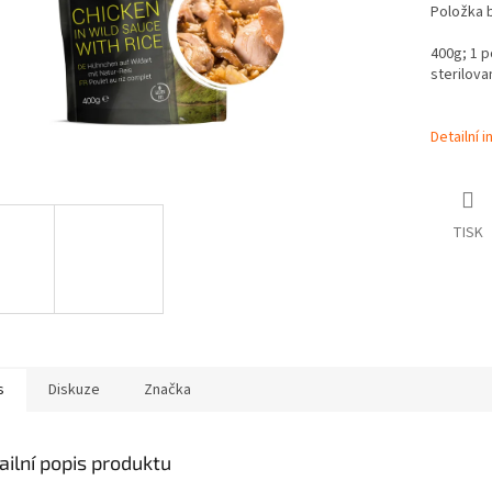
Položka 
400g; 1 p
sterilova
Detailní 
TISK
s
Diskuze
Značka
ailní popis produktu