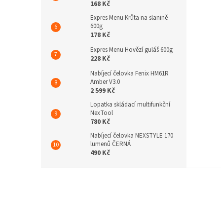
168 Kč
Expres Menu Krůta na slanině
600g
178 Kč
Expres Menu Hovězí guláš 600g
228 Kč
Nabíjecí čelovka Fenix HM61R
Amber V3.0
2 599 Kč
Lopatka skládací multifunkční
NexTool
780 Kč
Nabíjecí čelovka NEXSTYLE 170
lumenů ČERNÁ
490 Kč
Z
á
p
a
t