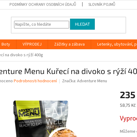
PODMÍNKY OCHRANY OSOBNÍCH ÚDAJŮ
SLOVNÍK POJMŮ
HLEDAT
Boty
VÝPRODEJ
Zážitky a zábava
Letenky, ubytování, po
í na divoko s rýží 400g
nture Menu Kuřecí na divoko s rýží 4
né
noceno
Podrobnosti hodnocení
Značka:
Adventure Menu
ní
235
u
Měrná
58,75 Kč 
cena:
Vypro
ek.
Můžeme d