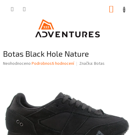
Přejít
NÁKUP
na
obsah
KOŠÍK
Botas Black Hole Nature
Průměrné
Neohodnoceno
Podrobnosti hodnocení
Značka:
Botas
hodnocení
produktu
je
0,0
z
5
hvězdiček.