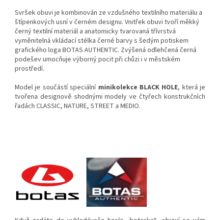
Svršek obuvi je kombinován ze vzdušného textilního materiálu a
štípenkových usní v černém designu. Vnitřek obuvi tvoří měkký
černý textilní materiál a anatomicky tvarovaná třívrstvá
vyměnitelná vkládací stélka černé barvy s šedým potiskem
grafického loga BOTAS AUTHENTIC. Zvýšená odlehčená černá
podešev umocňuje výborný pocit při chůzi i v městském
prostředí.
Model je součástí speciální
minikolekce BLACK HOLE
, která je
tvořena designově shodnými modely ve čtyřech konstrukčních
řadách CLASSIC, NATURE, STREET a MEDIO.