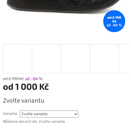
od 2 790
Kč
až –64 %
od 2 790 Kč
až –64 %
od
1 000 Kč
Měrná
Zvolte variantu
cena:
Varianta
Můžeme doručit do:
Zvolte variantu