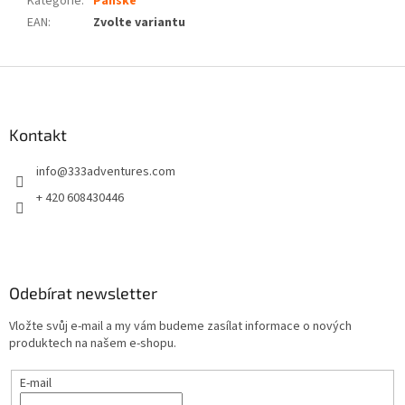
Kategorie
:
Pánské
EAN
:
Zvolte variantu
Z
á
p
a
Kontakt
t
info
@
333adventures.com
í
+ 420 608430446
Odebírat newsletter
Vložte svůj e-mail a my vám budeme zasílat informace o nových
produktech na našem e-shopu.
E-mail