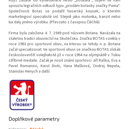
Když zadáte do vyhledávače heslo „botaska“, objeví se vám
spousta legračních odkazů typu „prodám botasky značky Puma“.
Společnosti Botas se podařil husarský kousek, o kterém
marketingoví specialisté sní. Stejně jako matonka, tranzit nebo
lux daly jméno výrobku. (Převzato z časopisu ČiliChili)
Firma byla založena 4. 7. 1949 pod názvem Botana. Navázala na
staletou tradici obuvnictví na Skutečsku. Značka BOTAS vznikla v
roce 1963 pro sportovní obuv, na kterou se tehdy n. p. Botana
začal specializovat. Ve sportovní obuvi se značkou BOTAS získali
českoslovenští volejbalisté již v roce 1964 na olympiádě v Tokiu
stříbrné medaile. Začali je nosit známí sportovci Jiří Raška, Eva a
Pavel Romanovi, Karol Divín, Hana Mašková, Ondrej Nepela,
Stanislav Henych a další.
Doplňkové parametry