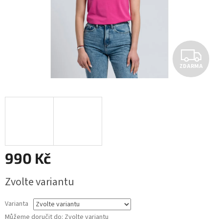
Z
ZDARMA
D
A
R
M
A
990 Kč
Měrná
Zvolte variantu
cena:
Varianta
Můžeme doručit do:
Zvolte variantu