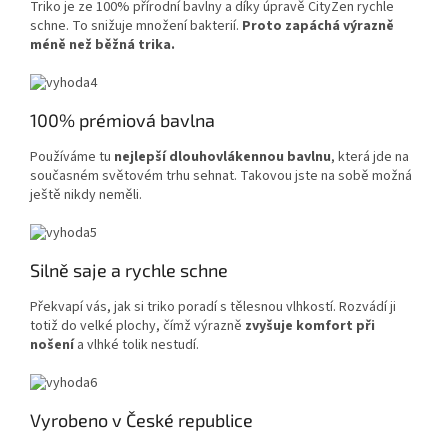
Triko je ze 100% přírodní bavlny a díky úpravě CityZen rychle
schne. To snižuje množení bakterií.
Proto zapáchá výrazně
méně než běžná trika.
100% prémiová bavlna
Používáme tu
nejlepší dlouhovlákennou bavlnu
, která jde na
současném světovém trhu sehnat. Takovou jste na sobě možná
ještě nikdy neměli.
Silně saje a rychle schne
Překvapí vás, jak si triko poradí s tělesnou vlhkostí. Rozvádí ji
totiž do velké plochy, čímž výrazně
zvyšuje komfort při
nošení
a vlhké tolik nestudí.
Vyrobeno v České republice