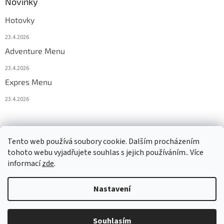
Novinky
Hotovky
23.4.2026
Adventure Menu
23.4.2026
Expres Menu
23.4.2026
event333
Tento web používá soubory cookie. Dalším procházením
tohoto webu vyjadřujete souhlas s jejich používáním.. Více
informací
zde
.
Vytvořil Shoptet
Nastavení
Copyright 2026
www.333adventures.com
. Všechna práva
Souhlasím
vyhrazena.