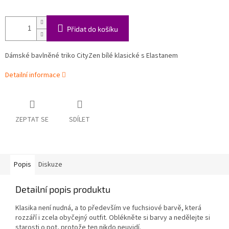
Přidat do košíku
Dámské bavlněné triko CityZen bílé klasické s Elastanem
Detailní informace
ZEPTAT SE
SDÍLET
Popis
Diskuze
Detailní popis produktu
Klasika není nudná, a to především ve fuchsiové barvě, která
rozzáří i zcela obyčejný outfit. Oblékněte si barvy a nedělejte si
starosti o pot, protože ten nikdo ne
uvidí.