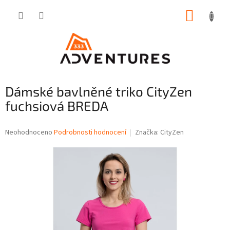
Přejít
NÁKUP
na
obsah
KOŠÍK
Dámské bavlněné triko CityZen
fuchsiová BREDA
Průměrné
Neohodnoceno
Podrobnosti hodnocení
Značka:
CityZen
hodnocení
produktu
je
0,0
z
5
hvězdiček.