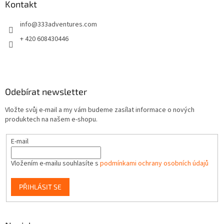
a
Kontakt
t
info
@
333adventures.com
í
+ 420 608430446
Odebírat newsletter
Vložte svůj e-mail a my vám budeme zasílat informace o nových
produktech na našem e-shopu.
E-mail
Vložením e-mailu souhlasíte s
podmínkami ochrany osobních údajů
PŘIHLÁSIT SE