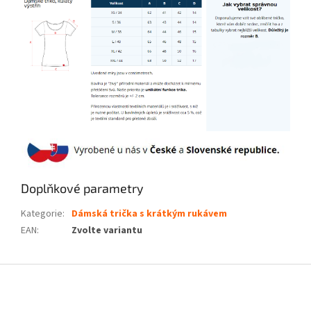
Doplňkové parametry
Kategorie
:
Dámská trička s krátkým rukávem
EAN
:
Zvolte variantu
Z
á
p