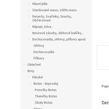
n
Hlavní jídla
e
Sterilované maso, 100% maso
l
Deserty, Svačinky, Snacky,
Občerstvení
Nápoje, káva...
Nouzové zásoby, dárkové balíčky...
Dochucovadla, ohřevy, příbory apod.
Ohřevy
Dochucovadla
Příbory
Oblečení
Boty
Pánské
Botas - doprodej
Popi
Ponožky Botas
Tkaničky Botas
Det
Obaly Botas