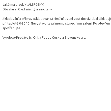
Jaké má produkt ALERGENY?
Obsahuje: Oxid siřičitý a siřičitany
Skladování a přípravaSkladováníMinimální trvanlivost do: viz obal. Skladuj
při teplotě 0-30 °C. Nevystavujte přímému slunečnímu záření. Po otevření
spotřebujte.
Výrobce/Prodávající:
Orkla Foods Česko a Slovensko a.s.