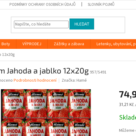
PODMÍNKY OCHRANY OSOBNÍCH ÚDAJŮ
SLOVNÍK POJMŮ
HLEDAT
Boty
VÝPRODEJ
Zážitky a zábava
Letenky, ubytování, po
o 12x20g
m Jahoda a jablko 12x20g
957/S491
né
noceno
Podrobnosti hodnocení
Značka:
Hamé
ní
74,
u
Měrná
31,21 Kč 
cena:
Skla
ek.
Můžeme d