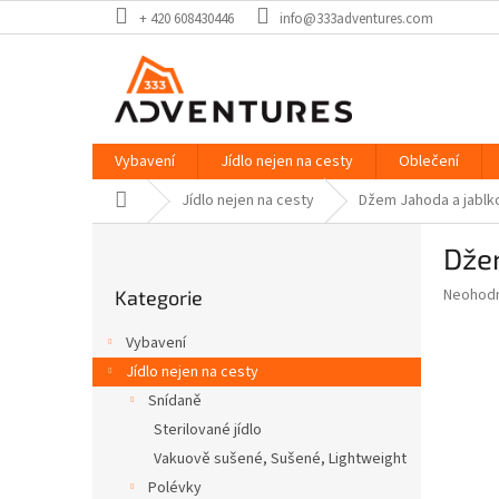
Přejít
+ 420 608430446
info@333adventures.com
na
obsah
Vybavení
Jídlo nejen na cesty
Oblečení
Domů
Jídlo nejen na cesty
Džem Jahoda a jablk
P
Dže
o
Přeskočit
s
Průměr
Neohod
Kategorie
kategorie
t
hodnoce
r
produkt
Vybavení
a
je
Jídlo nejen na cesty
0,0
n
z
Snídaně
n
5
í
Sterilované jídlo
hvězdič
p
Vakuově sušené, Sušené, Lightweight
a
Polévky