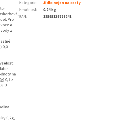
Kategorie
:
Jídlo nejen na cesty
tor
Hmotnost
:
0.24 kg
a askorbová,
EAN
:
18595139776241
del, Pro
ovoce a
 vody z
mastné
) 0,0
yselosti:
látor
hodnoty na
g) 0,1 z
68,9
selina
uky 0,2g,