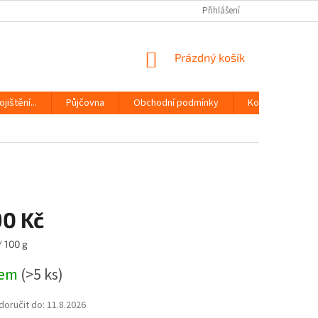
Přihlášení
NÁKUPNÍ
Prázdný košík
KOŠÍK
jištění...
Půjčovna
Obchodní podmínky
Kontakty
90 Kč
/ 100 g
dem
(>5 ks)
oručit do:
11.8.2026