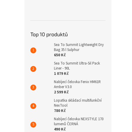
Top 10 produktů
Sea To Summit Lightweight Dry
Bag 35 l Sulphur
650 Kč
Sea To Summit Ultra-Sil Pack
Liner - 90L
1 079 Kč
Nabíjecí čelovka Fenix HM61R
Amber V3.0
2 599 Kč
Lopatka skládací multifunkční
NexTool
780 Kč
Nabíjecí čelovka NEXSTYLE 170
lumenů ČERNÁ
490 Kč