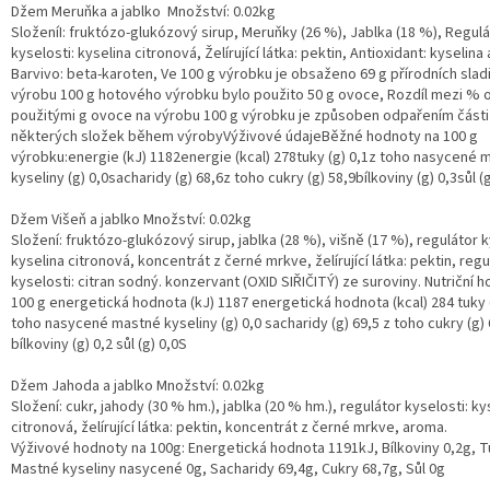
Džem Meruňka a jablko Množství: 0.02kg
SloženíI: fruktózo-glukózový sirup, Meruňky (26 %), Jablka (18 %), Regulá
kyselosti: kyselina citronová, Želírující látka: pektin, Antioxidant: kyselin
Barvivo: beta-karoten, Ve 100 g výrobku je obsaženo 69 g přírodních sladi
výrobu 100 g hotového výrobku bylo použito 50 g ovoce, Rozdíl mezi % 
použitými g ovoce na výrobu 100 g výrobku je způsoben odpařením části
některých složek během výrobyVýživové údajeBěžné hodnoty na 100 g
výrobku:energie (kJ) 1182energie (kcal) 278tuky (g) 0,1z toho nasycené 
kyseliny (g) 0,0sacharidy (g) 68,6z toho cukry (g) 58,9bílkoviny (g) 0,3sůl (g
Džem Višeň a jablko Množství: 0.02kg
Složení: fruktózo-glukózový sirup, jablka (28 %), višně (17 %), regulátor k
kyselina citronová, koncentrát z černé mrkve, želírující látka: pektin, regu
kyselosti: citran sodný. konzervant (OXID SIŘIČITÝ) ze suroviny. Nutriční 
100 g energetická hodnota (kJ) 1187 energetická hodnota (kcal) 284 tuky (
toho nasycené mastné kyseliny (g) 0,0 sacharidy (g) 69,5 z toho cukry (g) 
bílkoviny (g) 0,2 sůl (g) 0,0S
Džem Jahoda a jablko Množství: 0.02kg
Složení: cukr, jahody (30 % hm.), jablka (20 % hm.), regulátor kyselosti: ky
citronová, želírující látka: pektin, koncentrát z černé mrkve, aroma.
Výživové hodnoty na 100g: Energetická hodnota 1191kJ, Bílkoviny 0,2g, T
Mastné kyseliny nasycené 0g, Sacharidy 69,4g, Cukry 68,7g, Sůl 0g