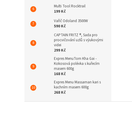
Multi Tool Rocktrail
199 Kč
Vařič Odoland 3500W
590 Kč
CAPTAIN FRITZ ®, Sada pro
procvičování uzlů s výukovými
videi
299 Kč
Expres MenuTom Kha Gai -
Kokosová polévka s kuřecím
masem 600g
168 Kč
Expres Menu Massaman kari s
kachním masem 600g
268 Kč
Z
á
p
a
t