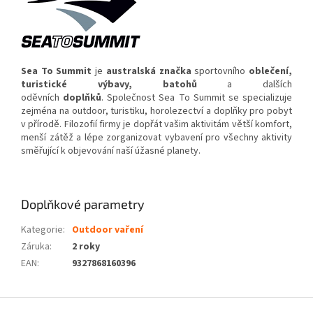
Sea To Summit
je
australská
značka
sportovního
oblečení
,
turistické výbavy, batohů
a dalších
oděvních
doplňků
. Společnost Sea To Summit se specializuje
zejména na outdoor, turistiku, horolezectví a doplňky pro pobyt
v přírodě. Filozofií firmy je dopřát vašim aktivitám větší komfort,
menší zátěž a lépe zorganizovat vybavení pro všechny aktivity
směřující k objevování naší úžasné planety.
Doplňkové parametry
Kategorie
:
Outdoor vaření
Záruka
:
2 roky
EAN
:
9327868160396
Z