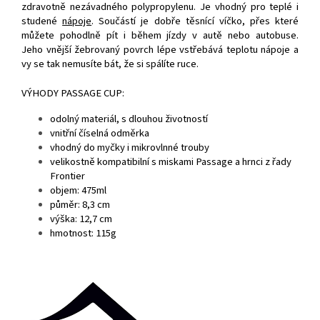
zdravotně nezávadného polypropylenu. Je vhodný pro teplé i
studené
nápoje
. Součástí je dobře těsnící víčko, přes které
můžete pohodlně pít i během jízdy v autě nebo autobuse.
Jeho vnější žebrovaný povrch lépe vstřebává teplotu nápoje a
vy se tak nemusíte bát, že si spálíte ruce.
VÝHODY PASSAGE CUP:
odolný materiál, s dlouhou životností
vnitřní číselná odměrka
vhodný do myčky i mikrovlnné trouby
velikostně kompatibilní s miskami Passage a hrnci z řady
Frontier
objem: 475ml
půměr: 8,3 cm
výška: 12,7 cm
hmotnost: 115g