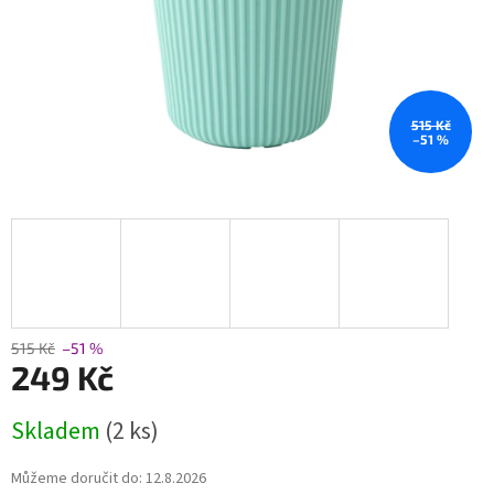
515 Kč
–51 %
515 Kč
–51 %
249 Kč
Měrná
Skladem
(2 ks)
cena:
Můžeme doručit do:
12.8.2026