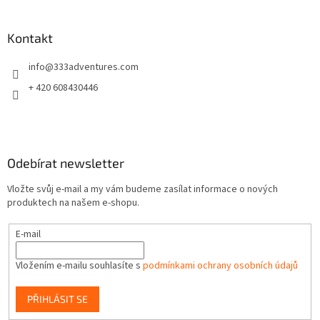
á
p
a
Kontakt
t
info
@
333adventures.com
í
+ 420 608430446
Odebírat newsletter
Vložte svůj e-mail a my vám budeme zasílat informace o nových
produktech na našem e-shopu.
E-mail
Vložením e-mailu souhlasíte s
podmínkami ochrany osobních údajů
PŘIHLÁSIT SE