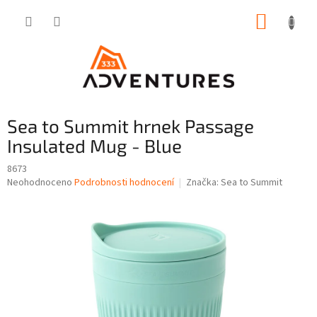
Přejít
NÁKUP
na
obsah
KOŠÍK
Sea to Summit hrnek Passage
Insulated Mug - Blue
8673
Průměrné
Neohodnoceno
Podrobnosti hodnocení
Značka:
Sea to Summit
hodnocení
produktu
je
0,0
z
5
hvězdiček.