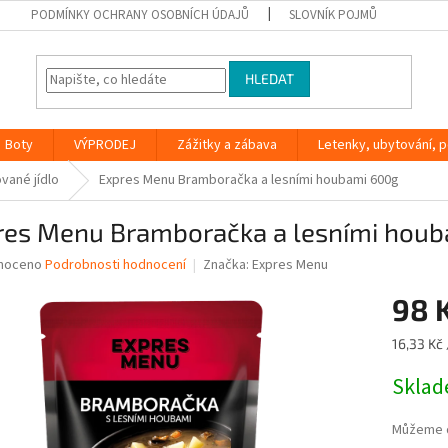
PODMÍNKY OCHRANY OSOBNÍCH ÚDAJŮ
SLOVNÍK POJMŮ
HLEDAT
Boty
VÝPRODEJ
Zážitky a zábava
Letenky, ubytování, po
ované jídlo
Expres Menu Bramboračka a lesními houbami 600g
res Menu Bramboračka a lesními hou
né
noceno
Podrobnosti hodnocení
Značka:
Expres Menu
ní
98 
u
Měrná
16,33 Kč 
cena:
Skla
ek.
Můžeme d