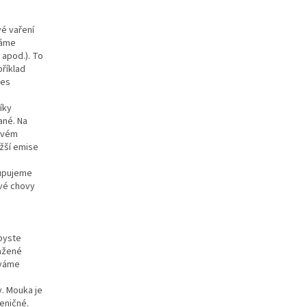
é vaření
váme
 apod.). To
příklad
nes
íky
ané. Na
stvém
ižší emise
kupujeme
ové chovy
 byste
tažené
íváme
y. Mouka je
eničné.