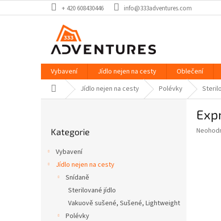
Přejít
+ 420 608430446
info@333adventures.com
na
obsah
Vybavení
Jídlo nejen na cesty
Oblečení
Domů
Jídlo nejen na cesty
Polévky
Steril
P
Exp
o
Přeskočit
s
Průměr
Neohod
Kategorie
kategorie
t
hodnoce
r
produkt
Vybavení
a
je
Jídlo nejen na cesty
0,0
n
z
Snídaně
n
5
í
Sterilované jídlo
hvězdič
p
Vakuově sušené, Sušené, Lightweight
a
Polévky