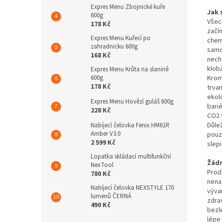
Expres Menu Zbojnické kuře
Jak 
600g
Všec
178 Kč
začí
Expres Menu Kuřecí po
chemi
zahradnicku 600g
samoz
168 Kč
nech
klob
Expres Menu Krůta na slanině
Krom
600g
178 Kč
trva
ekolo
Expres Menu Hovězí guláš 600g
bari
228 Kč
CO2 
Důle
Nabíjecí čelovka Fenix HM61R
Amber V3.0
pouz
2 599 Kč
slepi
Lopatka skládací multifunkční
Žád
NexTool
Produ
780 Kč
nena
Nabíjecí čelovka NEXSTYLE 170
výva
lumenů ČERNÁ
zdra
490 Kč
bezl
lépe