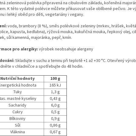
tná zeleninová polévka připravená na cibulovém základu, kořeněná majorá
em. K této vydatné polévce můžete přikusovat vaše oblíbené pečivo. Je v
nu i lehký oběd pro děti, vegetariány i vegany.
ení:
voda, brambory (8 %), směs polévkové zeleniny (mrkev, hrášek, květá
olice, kapusta, kedlubna), rýžová mouka, kukuřičná mouka, řepkový olej, ci
ek, sůl kamenná, majoránka, pepř, kmín.
rmace pro alergiky:
výrobek neobsahuje alergeny
dování:
Skladujte v suchu a temnu při teplotě +1 až +30 °C. Otevřený výro
adněte v chladničce a spotřebujte do 48 hodin.
Nutriční hodnoty
100 g
Energetická hodnota
165 kJ
Tuky
1,3 g
Nas. mastné kyseliny
0,43 g
Sacharidy
6,0 g
Cukry
0,5 g
Bílkoviny
0,9 g
Sůl
0,86 g
Vláknina
0,67 g