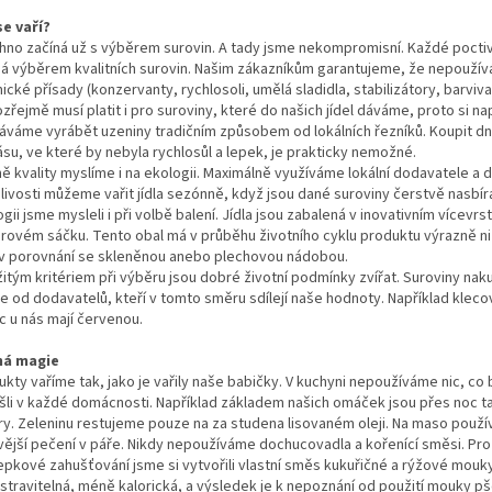
se vaří?
hno začíná už s výběrem surovin. A tady jsme nekompromisní. Každé poctiv
ná výběrem kvalitních surovin. Našim zákazníkům garantujeme, že nepouží
cké přísady (konzervanty, rychlosoli, umělá sladidla, stabilizátory, barviva
řejmě musí platit i pro suroviny, které do našich jídel dáváme, proto si na
áváme vyrábět uzeniny tradičním způsobem od lokálních řezníků. Koupit d
ásu, ve které by nebyla rychlosůl a lepek, je prakticky nemožné.
ě kvality myslíme i na ekologii. Maximálně využíváme lokální dodavatele a d
nlivosti můžeme vařit jídla sezónně, když jsou dané suroviny čerstvě nasbír
gii jsme mysleli i při volbě balení. Jídla jsou zabalená v inovativním vícevr
érovém sáčku. Tento obal má v průběhu životního cyklu produktu výrazně n
v porovnání se skleněnou anebo plechovou nádobou.
žitým kritériem při výběru jsou dobré životní podmínky zvířat. Suroviny na
e od dodavatelů, kteří v tomto směru sdílejí naše hodnoty. Například klec
c u nás mají červenou.
ná magie
kty vaříme tak, jako je vařily naše babičky. V kuchyni nepoužíváme nic, co
šli v každé domácnosti. Například základem našich omáček jsou přes noc 
ry. Zeleninu restujeme pouze na za studena lisovaném oleji. Na maso použ
vější pečení v páře. Nikdy nepoužíváme dochucovadla a kořenící směsi. Pro
epkové zahušťování jsme si vytvořili vlastní směs kukuřičné a rýžové mouk
 stravitelná, méně kalorická, a výsledek je k nepoznání od použití mouky pš