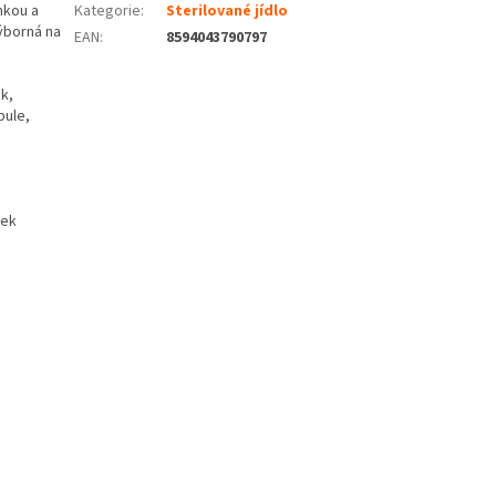
nkou a
Kategorie
:
Sterilované jídlo
ýborná na
EAN
:
8594043790797
k,
bule,
bek