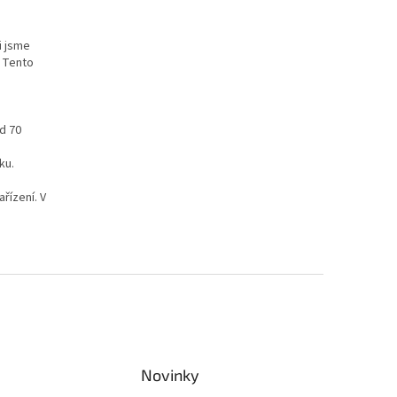
i jsme
. Tento
d 70
ku.
ízení. V
Novinky