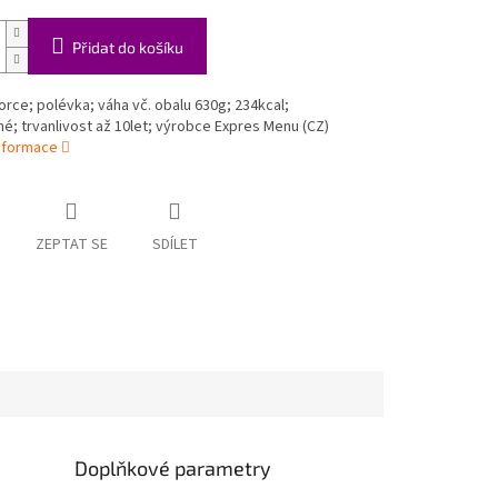
Přidat do košíku
orce; polévka; váha vč. obalu 630g; 234kcal;
né; trvanlivost až 10let; výrobce Expres Menu (CZ)
informace
ZEPTAT SE
SDÍLET
Doplňkové parametry