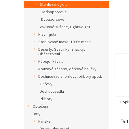
n
Sterilované jídlo
e
Jednoporcové
l
Dvouporcové
Vakuově sušené, Lightweight
Hlavní jídla
Sterilované maso, 100% maso
Deserty, Svačinky, Snacky,
Občerstvení
Nápoje, káva...
Nouzové zásoby, dárkové balíčky...
Dochucovadla, ohřevy, příbory apod.
Ohřevy
Dochucovadla
Příbory
Popi
Oblečení
Boty
Det
Pánské