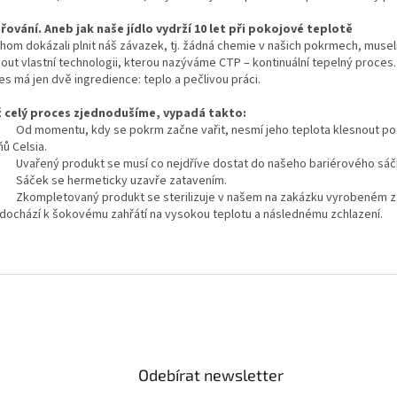
řování. Aneb jak naše jídlo vydrží 10 let při pokojové teplotě
hom dokázali plnit náš závazek, tj. žádná chemie v našich pokrmech, musel
nout vlastní technologii, kterou nazýváme CTP – kontinuální tepelný proces
s má jen dvě ingredience: teplo a pečlivou práci.
 celý proces zjednodušíme, vypadá takto:
omentu, kdy se pokrm začne vařit, nesmí jeho teplota klesnout po
ů Celsia.
ený produkt se musí co nejdříve dostat do našeho bariérového sáč
ek se hermeticky uzavře zatavením.
pletovaný produkt se sterilizuje v našem na zakázku vyrobeném zař
dochází k šokovému zahřátí na vysokou teplotu a následnému zchlazení.
Odebírat newsletter