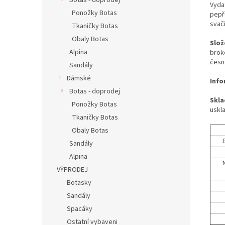
Botas - doprodej
Vyda
Ponožky Botas
pepř
svači
Tkaničky Botas
Obaly Botas
Slož
Alpina
brok
česn
Sandály
Dámské
Info
Botas - doprodej
Skla
Ponožky Botas
uskl
Tkaničky Botas
Obaly Botas
Sandály
Alpina
VÝPRODEJ
Botasky
Sandály
Spacáky
Ostatní vybaveni