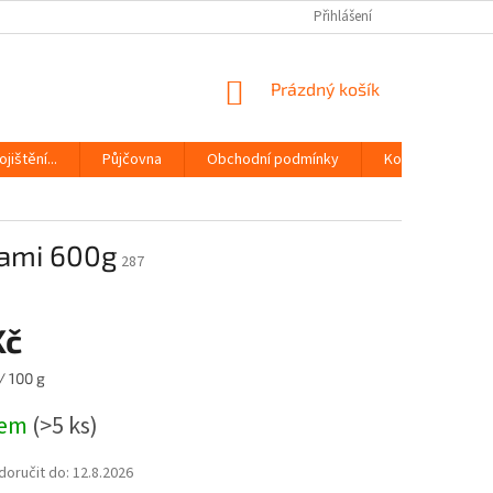
Přihlášení
NÁKUPNÍ
Prázdný košík
KOŠÍK
jištění...
Půjčovna
Obchodní podmínky
Kontakty
bami 600g
287
Kč
/ 100 g
dem
(>5 ks)
oručit do:
12.8.2026