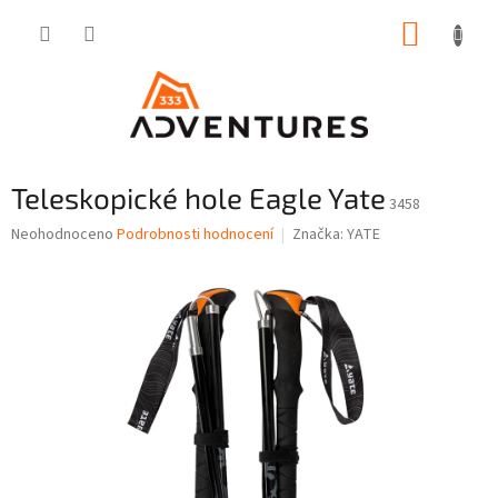
Přejít
NÁKUP
na
obsah
KOŠÍK
Teleskopické hole Eagle Yate
3458
Průměrné
Neohodnoceno
Podrobnosti hodnocení
Značka:
YATE
hodnocení
produktu
je
0,0
z
5
hvězdiček.