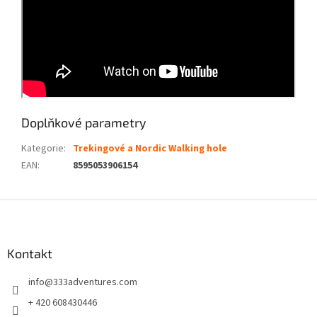
Doplňkové parametry
Kategorie
:
Trekingové a Nordic Walking hole
EAN
:
8595053906154
Z
á
p
a
Kontakt
t
info
@
333adventures.com
í
+ 420 608430446