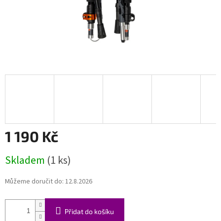
1 190 Kč
Měrná
Skladem
(1 ks)
cena:
Můžeme doručit do:
12.8.2026
Přidat do košíku