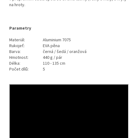
na hroty.
Parametry
Materiál:
Aluminium 7075
Rukojeť:
EVA pěna
Barva:
černá / šedá / oranžová
Hmotnost:
440 g / pár
Délka:
110 - 135 cm
Počet dílů:
5