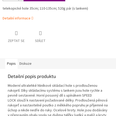
telekopické hole 35cm; 110-135cm; 520g pár (s lankem)
Detailní informace
ZEPTAT SE
SDÍLET
Popis
Diskuze
Detailní popis produktu
Moderní ultralehké hliníkové skládací hole s prodlouženou
rukojetí. Díky skládacímu systému s lankem jsou hole rychle a
pevně sestavené. Horní posuvný díl s upínákem SPEED
LOCK slouží k nastavení požadované délky. Prodloužená pěnová
rukojeť a nastavitelné poutko z měkkého popruhu je příjemné na
úchop a nikde nedře do ruky. Ocelové hroty. Hole jsou dodávány
v přepravním obalu spolu se dvěma talířky (velký a malý) a kryty