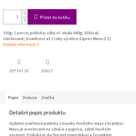
Přidat do košíku
330g; 1 porce; polévka; váha vč. obalu 640g; 201kcal;
sterilované; trvanlivost až 2 roky výrobce Expres Menu (CZ)
Detailní informace
ZEPTAT SE
SDÍLET
Popis
Diskuze
Značka
Detailní popis produktu
Vydatná svačinová polévka s kousky hovězího masa a brambor.
Maso je orestované na cibulce a paprice, zalité hovězím
vývarem. Polévka je dochucená majoránkou a česnekem