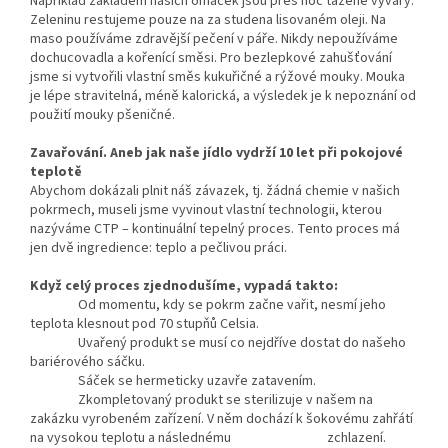
Například základem našich omáček jsou přes noc tažené vývary.
Zeleninu restujeme pouze na za studena lisovaném oleji. Na
maso používáme zdravější pečení v páře. Nikdy nepoužíváme
dochucovadla a kořenící směsi. Pro bezlepkové zahušťování
jsme si vytvořili vlastní směs kukuřičné a rýžové mouky. Mouka
je lépe stravitelná, méně kalorická, a výsledek je k nepoznání od
použití mouky pšeničné.
Zavařování. Aneb jak naše jídlo vydrží 10 let při pokojové
teplotě
Abychom dokázali plnit náš závazek, tj. žádná chemie v našich
pokrmech, museli jsme vyvinout vlastní technologii, kterou
nazýváme CTP – kontinuální tepelný proces. Tento proces má
jen dvě ingredience: teplo a pečlivou práci.
Když celý proces zjednodušíme, vypadá takto:
Od momentu, kdy se pokrm začne vařit, nesmí jeho
teplota klesnout pod 70 stupňů Celsia.
Uvařený produkt se musí co nejdříve dostat do našeho
bariérového sáčku.
Sáček se hermeticky uzavře zatavením.
Zkompletovaný produkt se sterilizuje v našem na
zakázku vyrobeném zařízení. V něm dochází k šokovému zahřátí
na vysokou teplotu a následnému zchlazení.