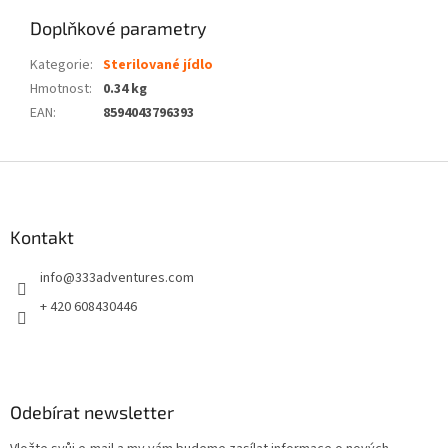
Doplňkové parametry
Kategorie
:
Sterilované jídlo
Hmotnost
:
0.34 kg
EAN
:
8594043796393
Z
á
p
a
Kontakt
t
info
@
333adventures.com
í
+ 420 608430446
Odebírat newsletter