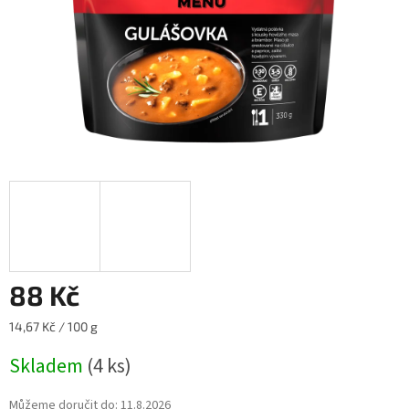
88 Kč
Měrná
14,67 Kč / 100 g
cena:
Skladem
(4 ks)
Můžeme doručit do:
11.8.2026