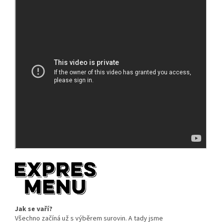
Jak se vaří?
Všechno začíná už s výběrem surovin. A tady jsme