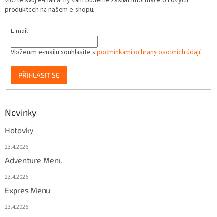
Vložte svůj e-mail a my vám budeme zasílat informace o nových
produktech na našem e-shopu.
E-mail
Vložením e-mailu souhlasíte s
podmínkami ochrany osobních údajů
PŘIHLÁSIT SE
Novinky
Hotovky
23.4.2026
Adventure Menu
23.4.2026
Expres Menu
23.4.2026