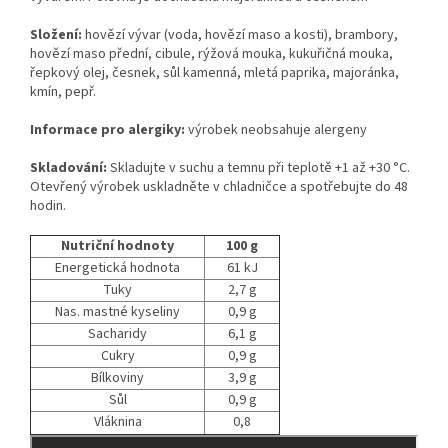
Složení:
hovězí vývar (voda, hovězí maso a kosti), brambory,
hovězí maso přední, cibule, rýžová mouka, kukuřičná mouka,
řepkový olej, česnek, sůl kamenná, mletá paprika, majoránka,
kmín, pepř.
Informace pro alergiky:
výrobek neobsahuje alergeny
Skladování:
Skladujte v suchu a temnu při teplotě +1 až +30 °C.
Otevřený výrobek uskladněte v chladničce a spotřebujte do 48
hodin.
Nutriční hodnoty
100 g
Energetická hodnota
61 kJ
Tuky
2,7 g
Nas. mastné kyseliny
0,9 g
Sacharidy
6,1 g
Cukry
0,9 g
Bílkoviny
3,9 g
Sůl
0,9 g
Vláknina
0,8