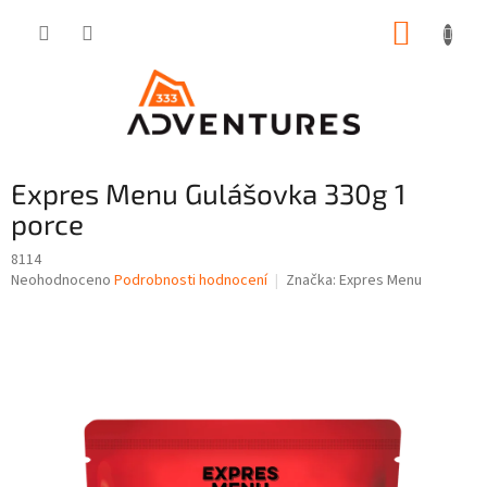
Přejít
NÁKUP
na
obsah
KOŠÍK
Expres Menu Gulášovka 330g 1
porce
8114
Průměrné
Neohodnoceno
Podrobnosti hodnocení
Značka:
Expres Menu
hodnocení
produktu
je
0,0
z
5
hvězdiček.