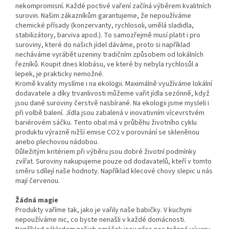
nekompromisní. Každé poctivé vaření začíná výběrem kvalitních
surovin. Našim zákazníkům garantujeme, že nepoužíváme
chemické přísady (konzervanty, rychlosoli, umělá sladidla,
stabilizátory, barviva apod.). To samozřejmě musí platit i pro
suroviny, které do našich jídel dáváme, proto si například
necháváme vyrábět uzeniny tradičním způsobem od lokálních
řezníků. Koupit dnes klobásu, ve které by nebyla rychlosůl a
lepek, je prakticky nemožné.
Kromě kvality myslíme i na ekologii. Maximálně využíváme lokální
dodavatele a díky trvanlivosti můžeme vařit jídla sezónně, když
jsou dané suroviny čerstvě nasbírané. Na ekologii jsme mysleli i
při volbě balení. Jídla jsou zabalená v inovativním vícevrstvém
bariérovém sáčku. Tento obal má v průběhu životního cyklu
produktu výrazně nižší emise CO2 v porovnání se skleněnou
anebo plechovou nádobou.
Důležitým kritériem při výběru jsou dobré životní podmínky
zvířat. Suroviny nakupujeme pouze od dodavatelů, kteří v tomto
směru sdílejí naše hodnoty. Například klecové chovy slepic u nás
mají červenou.
Žádná magie
Produkty vaříme tak, jako je vařily naše babičky. V kuchyni
nepoužíváme nic, co byste nenašli v každé domácnosti.