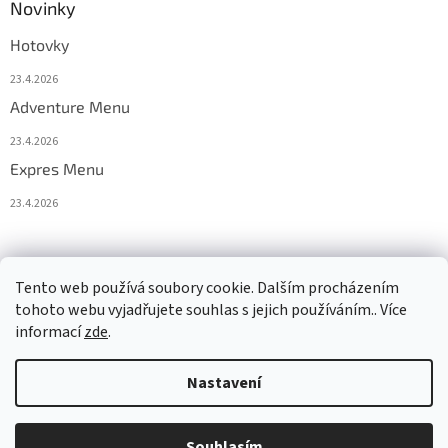
Novinky
Hotovky
23.4.2026
Adventure Menu
23.4.2026
Expres Menu
23.4.2026
event333
Tento web používá soubory cookie. Dalším procházením
tohoto webu vyjadřujete souhlas s jejich používáním.. Více
informací
zde
.
Vytvořil Shoptet
Nastavení
Copyright 2026
www.333adventures.com
. Všechna práva
Souhlasím
vyhrazena.