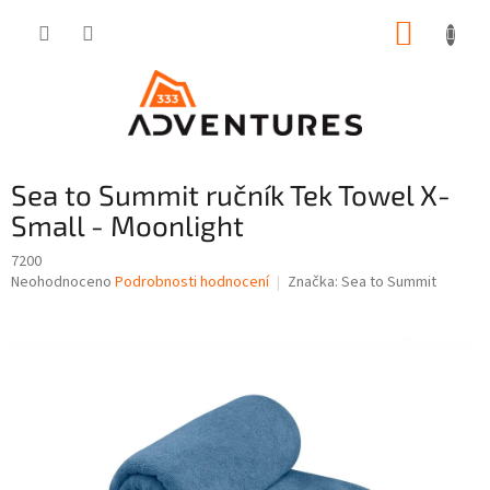
Přejít
NÁKUP
na
obsah
KOŠÍK
Sea to Summit ručník Tek Towel X-
Small - Moonlight
7200
Průměrné
Neohodnoceno
Podrobnosti hodnocení
Značka:
Sea to Summit
hodnocení
produktu
je
0,0
z
5
hvězdiček.