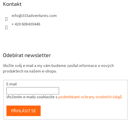
a
Kontakt
t
info
@
333adventures.com
í
+ 420 608430446
Odebírat newsletter
Vložte svůj e-mail a my vám budeme zasílat informace o nových
produktech na našem e-shopu.
E-mail
Vložením e-mailu souhlasíte s
podmínkami ochrany osobních údajů
PŘIHLÁSIT SE