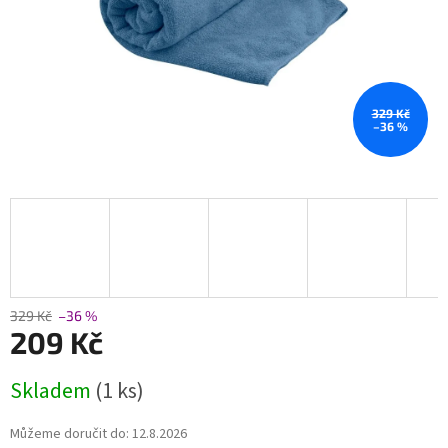
329 Kč
–36 %
329 Kč
–36 %
209 Kč
Měrná
Skladem
(1 ks)
cena:
Můžeme doručit do:
12.8.2026