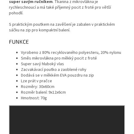
super savým ručníkem
.
Tkanina z mikrovlákna je
rychleschnoucí a má také příjemný pocit z froté pro větší
pohodlí.
S praktickým poutkem na zavěšení je zabalen v praktickém
sáčku na zip pro kompaktní balení.
FUNKCE
Vyrobeno z 80% recyklovaného polyesteru, 20% nylonu
Směs mikrovlákna pro měkký pocit z froté
Super savý hluboký vlas
Zacvakávací poutko a zaoblené rohy
Dodává se v měkkém EVA pouzdru na zip
Lze prát v pračce
Rozměry: 30x60cm
Rozměr balení: 9x12x6cm
Hmotnost: 70g