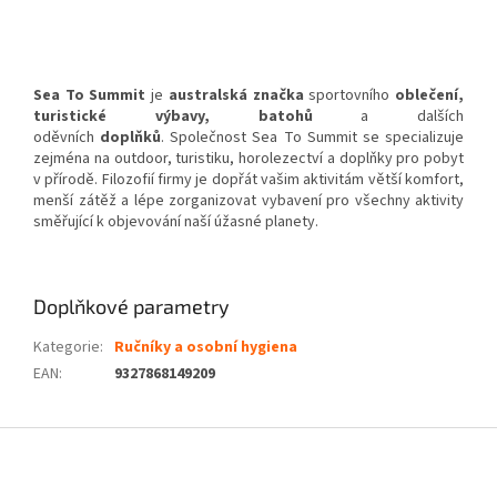
Sea To Summit
je
australská
značka
sportovního
oblečení
,
turistické výbavy, batohů
a dalších
oděvních
doplňků
. Společnost Sea To Summit se specializuje
zejména na outdoor, turistiku, horolezectví a doplňky pro pobyt
v přírodě. Filozofií firmy je dopřát vašim aktivitám větší komfort,
menší zátěž a lépe zorganizovat vybavení pro všechny aktivity
směřující k objevování naší úžasné planety.
Doplňkové parametry
Kategorie
:
Ručníky a osobní hygiena
EAN
:
9327868149209
Z
á
p