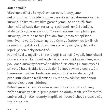
Jak se vaří?
Všechno začíná už s výběrem surovin. A tady jsme
nekompromisní. Každé poctivé vaření začíná výběrem kvalitních
surovin. Našim zákazníkům garantujeme, že nepoužíváme
chemické přísady (konzervanty, rychlosoli, umělá sladidla,
stabilizátory, barviva apod.). To samozřejmě musí platit i pro
suroviny, které do našich jídel dáváme, proto si například
necháváme vyrábět uzeniny tradičním způsobem od lokálních
řezníků. Koupit dnes klobásu, ve které by nebyla rychlosůl a
lepek, je prakticky nemožné.
Kromě kvality myslíme i na ekologii. Maximálně využíváme lokální
dodavatele a díky trvanlivosti můžeme vařit jídla sezónně, když
jsou dané suroviny čerstvě nasbírané. Na ekologii jsme mysleli i
při volbě balení. Jídla jsou zabalená v inovativním vícevrstvém
bariérovém sáčku. Tento obal má v průběhu životního cyklu
produktu výrazně nižší emise CO2 v porovnání se skleněnou
anebo plechovou nádobou.
Důležitým kritériem při výběru jsou dobré životní podmínky
zvířat. Suroviny nakupujeme pouze od dodavatelů, kteří v tomto
směru sdílejí naše hodnoty. Například klecové chovy slepic u nás
mají červenou.