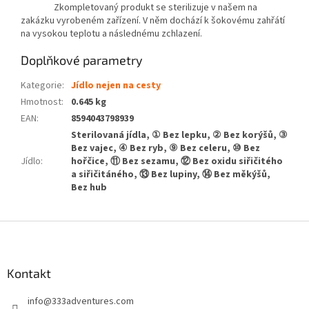
Zkompletovaný produkt se sterilizuje v našem na
zakázku vyrobeném zařízení. V něm dochází k šokovému zahřátí
na vysokou teplotu a následnému zchlazení.
Doplňkové parametry
Kategorie
:
Jídlo nejen na cesty
Hmotnost
:
0.645 kg
EAN
:
8594043798939
Sterilovaná jídla, ① Bez lepku, ② Bez korýšů, ③
Bez vajec, ④ Bez ryb, ⑨ Bez celeru, ⑩ Bez
Jídlo
:
hořčice, ⑪ Bez sezamu, ⑫ Bez oxidu siřičitého
a siřičitáného, ⑬ Bez lupiny, ⑭ Bez měkýšů,
Bez hub
Z
á
p
a
Kontakt
t
info
@
333adventures.com
í