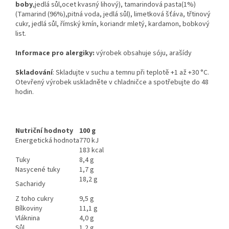
boby
,jedlá sůl,ocet kvasný lihový), tamarindová pasta(1%)
(Tamarind (96%),pitná voda, jedlá sůl), limetková šťáva, třtinový
cukr, jedlá sůl, římský kmín, koriandr mletý, kardamon, bobkový
list.
Informace pro alergiky:
výrobek obsahuje sóju, arašídy
Skladování
: Skladujte v suchu a temnu při teplotě +1 až +30 °C.
Otevřený výrobek uskladněte v chladničce a spotřebujte do 48
hodin.
Nutriční hodnoty
100 g
Energetická hodnota
770 kJ
183 kcal
Tuky
8,4 g
Nasycené tuky
1,7 g
18,2 g
Sacharidy
Z toho cukry
9,5 g
Bílkoviny
11,1 g
Vláknina
4,0 g
Sůl
1,2 g