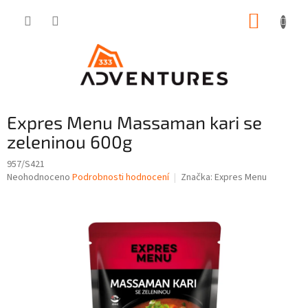
Přejít
NÁKUP
na
obsah
KOŠÍK
Expres Menu Massaman kari se
zeleninou 600g
957/S421
Průměrné
Neohodnoceno
Podrobnosti hodnocení
Značka:
Expres Menu
hodnocení
produktu
je
0,0
z
5
hvězdiček.