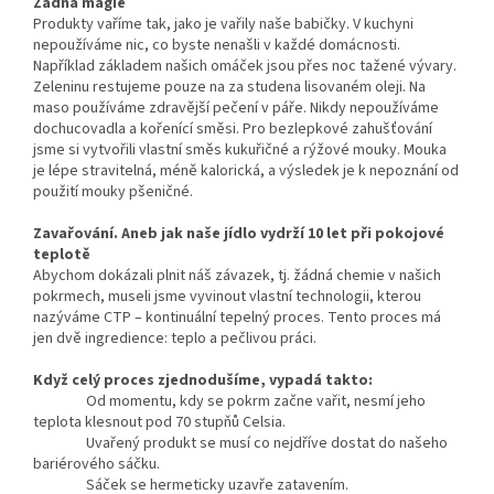
Žádná magie
Produkty vaříme tak, jako je vařily naše babičky. V kuchyni
nepoužíváme nic, co byste nenašli v každé domácnosti.
Například základem našich omáček jsou přes noc tažené vývary.
Zeleninu restujeme pouze na za studena lisovaném oleji. Na
maso používáme zdravější pečení v páře. Nikdy nepoužíváme
dochucovadla a kořenící směsi. Pro bezlepkové zahušťování
jsme si vytvořili vlastní směs kukuřičné a rýžové mouky. Mouka
je lépe stravitelná, méně kalorická, a výsledek je k nepoznání od
použití mouky pšeničné.
Zavařování. Aneb jak naše jídlo vydrží 10 let při pokojové
teplotě
Abychom dokázali plnit náš závazek, tj. žádná chemie v našich
pokrmech, museli jsme vyvinout vlastní technologii, kterou
nazýváme CTP – kontinuální tepelný proces. Tento proces má
jen dvě ingredience: teplo a pečlivou práci.
Když celý proces zjednodušíme, vypadá takto:
Od momentu, kdy se pokrm začne vařit, nesmí jeho
teplota klesnout pod 70 stupňů Celsia.
Uvařený produkt se musí co nejdříve dostat do našeho
bariérového sáčku.
Sáček se hermeticky uzavře zatavením.