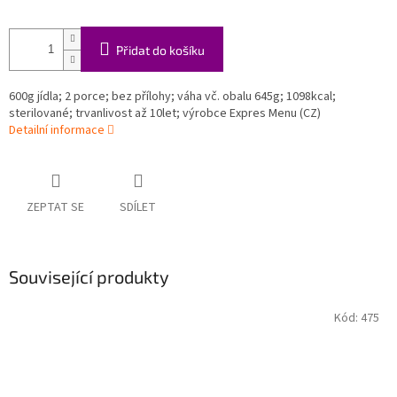
Přidat do košíku
600g jídla; 2 porce; bez přílohy; váha vč. obalu 645g; 1098kcal;
sterilované; trvanlivost až 10let; výrobce Expres Menu (CZ)
Detailní informace
ZEPTAT SE
SDÍLET
Související produkty
Kód:
475