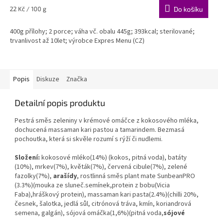
Měrná
22 Kč / 100 g
Do košíku
cena:
400g přílohy; 2 porce; váha vč. obalu 445g; 393kcal; sterilované;
trvanlivost až 10let; výrobce Expres Menu (CZ)
Popis
Diskuze
Značka
Detailní popis produktu
Pestrá směs zeleniny v krémové omáčce z kokosového mléka,
dochucená massaman kari pastou a tamarindem. Bezmasá
pochoutka, která si skvěle rozumí s rýží či nudlemi.
Složení:
kokosové mléko(14%) (kokos, pitná voda), batáty
(10%), mrkev(7%), květák(7%), červená cibule(7%), zelené
fazolky(7%),
arašídy
, rostlinná směs plant mate SunbeanPRO
(3.3%)(mouka ze sluneč.semínek,protein z bobu(Vicia
Faba),hráškový protein), massaman kari pasta(2.4%)(chilli 20%,
česnek, šalotka, jedlá sůl, citrónová tráva, kmín, koriandrová
semena, galgán), sójová omáčka(1,6%)(pitná voda,
sójové