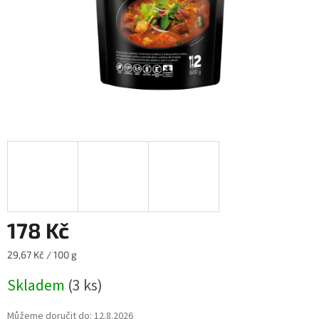
178 Kč
Měrná
29,67 Kč / 100 g
cena:
Skladem
(3 ks)
Můžeme doručit do:
12.8.2026