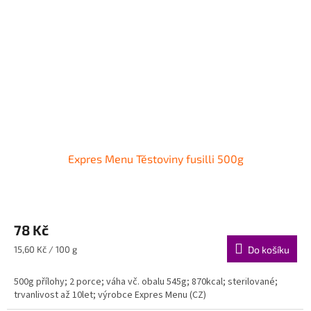
Expres Menu Těstoviny fusilli 500g
78 Kč
Měrná
15,60 Kč / 100 g
Do košíku
cena:
500g přílohy; 2 porce; váha vč. obalu 545g; 870kcal; sterilované;
trvanlivost až 10let; výrobce Expres Menu (CZ)